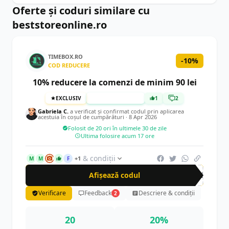
Oferte și coduri similare cu
beststoreonline.ro
TIMEBOX.RO
-10%
COD REDUCERE
10% reducere la comenzi de minim 90 lei
EXCLUSIV
TESTAT MANUAL
1
2
Gabriela C.
a verificat și confirmat codul prin aplicarea
acestuia în coșul de cumpărături ·
8 Apr 2026
Folosit de 20 ori în ultimele 30 de zile
Ultima folosire acum 17 ore
& condiții
+1
M
M
F
Afișează codul
CRN
Verificare
Feedback
Descriere & condiții
2
20
20%