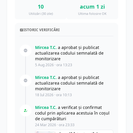
10
acum 1 zi
Utilizări (30 zile)
Ultima folosire OK
ISTORIC VERIFICĂRI
Mircea T.C.
a aprobat și publicat
actualizarea codului semnalată de
monitorizare
5 Aug 2026 · ora 13:23
Mircea T.C.
a aprobat și publicat
actualizarea codului semnalată de
monitorizare
18 Iul 2026 · ora 10:13
Mircea T.C.
a verificat și confirmat
codul prin aplicarea acestuia în coșul
de cumpărături
24 Mar 2026 · ora 23:33