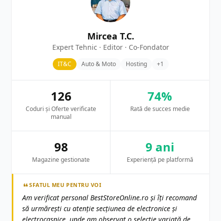
Mircea T.C.
Expert Tehnic · Editor · Co-Fondator
IT&C
Auto & Moto
Hosting
+1
126
74%
Coduri și Oferte verificate
Rată de succes medie
manual
98
9 ani
Magazine gestionate
Experiență pe platformă
SFATUL MEU PENTRU VOI
Am verificat personal BestStoreOnline.ro și îți recomand
să urmărești cu atenție secțiunea de electronice și
electrocasnice, unde am observat o selecție variată de