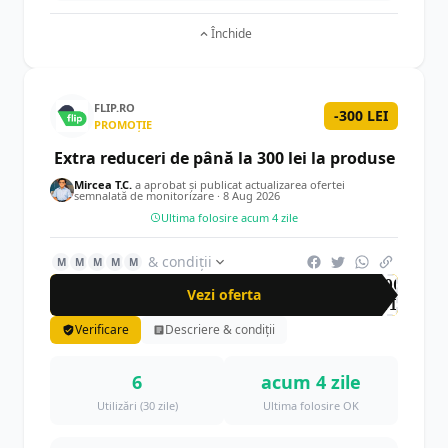
Închide
FLIP.RO
-300 LEI
PROMOȚIE
Extra reduceri de până la 300 lei la produse
Mircea T.C.
a aprobat și publicat actualizarea ofertei
semnalată de monitorizare ·
8 Aug 2026
Ultima folosire acum 4 zile
& condiții
M
M
M
M
M
-300
Vezi oferta
LEI
Verificare
Descriere & condiții
6
acum 4 zile
Utilizări (30 zile)
Ultima folosire OK