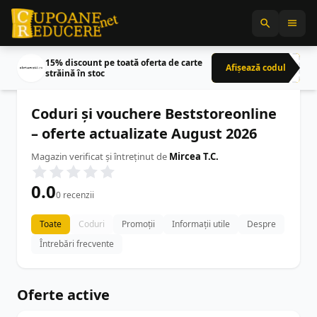
15% discount pe toată oferta de carte
Afișează codul
CRN
străină în stoc
Coduri și vouchere Beststoreonline
– oferte actualizate August 2026
Magazin verificat și întreținut de
Mircea T.C.
0.0
0 recenzii
Toate
Coduri
Promoții
Informații utile
Despre
Întrebări frecvente
Oferte active