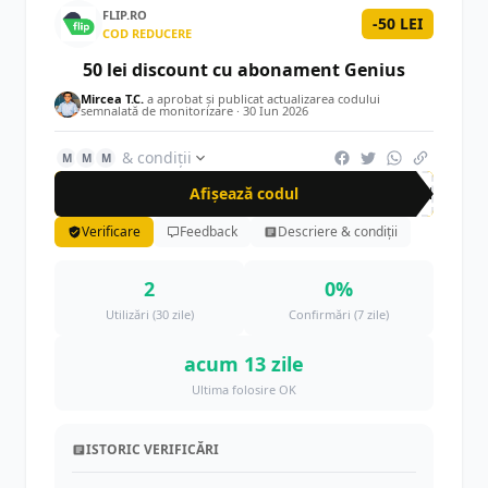
FLIP.RO
-50 LEI
COD REDUCERE
50 lei discount cu abonament Genius
Mircea T.C.
a aprobat și publicat actualizarea codului
semnalată de monitorizare ·
30 Iun 2026
& condiții
M
M
M
Afișează codul
GEN
Verificare
Feedback
Descriere & condiții
2
0%
Utilizări (30 zile)
Confirmări (7 zile)
acum 13 zile
Ultima folosire OK
ISTORIC VERIFICĂRI