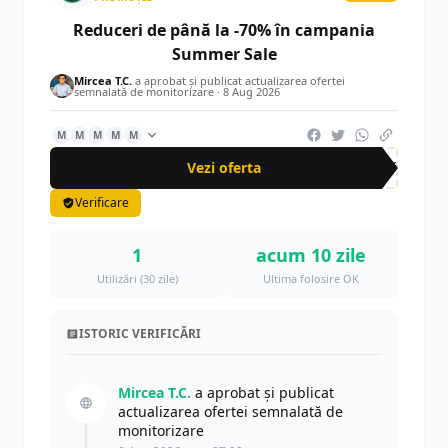
Reduceri de până la -70% în campania
Summer Sale
Mircea T.C.
a aprobat și publicat actualizarea ofertei
semnalată de monitorizare ·
8 Aug 2026
M
M
M
M
M
Vezi oferta
-70%
Verificare
1
acum 10 zile
Utilizări (30 zile)
Ultima folosire OK
ISTORIC VERIFICĂRI
Mircea T.C.
a aprobat și publicat
actualizarea ofertei semnalată de
monitorizare