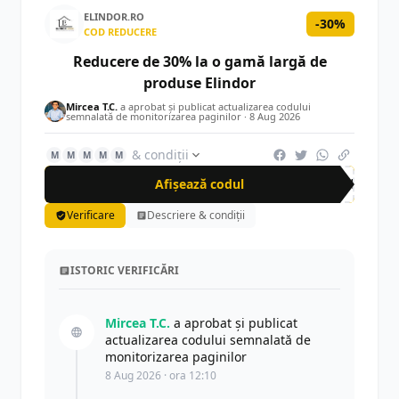
ELINDOR.RO
-30%
COD REDUCERE
Reducere de 30% la o gamă largă de
produse Elindor
Mircea T.C.
a aprobat și publicat actualizarea codului
semnalată de monitorizarea paginilor ·
8 Aug 2026
& condiții
M
M
M
M
M
Afișează codul
SUM
Verificare
Descriere & condiții
ISTORIC VERIFICĂRI
Mircea T.C.
a aprobat și publicat
actualizarea codului semnalată de
monitorizarea paginilor
8 Aug 2026 · ora 12:10