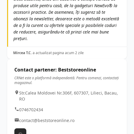
produse utile pentru casă, de la gadgeturi NewEvo® la
accesorii practice. De asemenea, îți sugerez să te
abonezi la newsletter, deoarece este o metodă excelentă
de a fi la curent cu ofertele speciale și posibilele coduri
de reducere, asigurându-te că prinzi cele mai bune
prețuri.
Mircea T.C.
a actualizat pagina acum 2 zile
Contact partener: Beststoreonline
CRNet este o platformă independentă. Pentru comenzi, contactați
magazinul.
Str.Calea Moldovei Nr.306F, 607307, Lilieci, Bacau,
RO
0746702434
contact@beststoreonline.ro