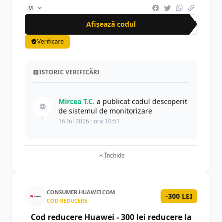
M
Afișează codul
AMA
Verificare
ISTORIC VERIFICĂRI
Mircea T.C.
a publicat codul descoperit
de sistemul de monitorizare
16 Iul 2026 · ora 10:51
Închide
CONSUMER.HUAWEI.COM
-300 LEI
COD REDUCERE
Cod reducere Huawei - 300 lei reducere la