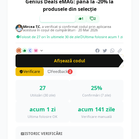
Genius Deals eMAG: până la -20% la
produsele din selecție
TESTAT MANUAL
1
2
Mircea T.C.
a verificat și confirmat codul prin aplicarea
acestuia în coșul de cumpărături ·
20 Mar 2026
Folosit de 27 ori în ultimele 30 de zile
Ultima folosire acum 1 zi
C
M
Afișează codul
gen
Verificare
Feedback
2
27
25%
Utilizări (30 zile)
Confirmări (7 zile)
acum 1 zi
acum 141 zile
Ultima folosire OK
Verificare manuală
ISTORIC VERIFICĂRI