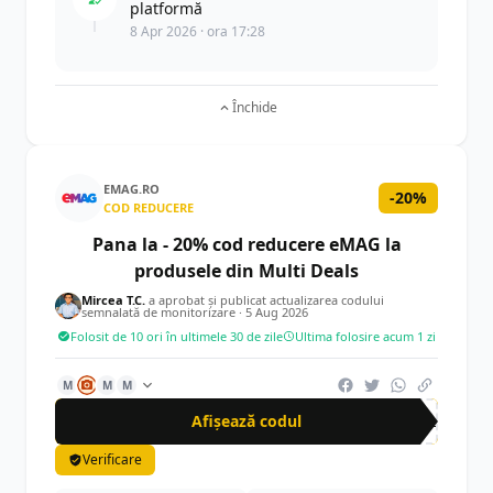
platformă
8 Apr 2026 · ora 17:28
Închide
EMAG.RO
-20%
COD REDUCERE
Pana la - 20% cod reducere eMAG la
produsele din Multi Deals
Mircea T.C.
a aprobat și publicat actualizarea codului
semnalată de monitorizare ·
5 Aug 2026
Folosit de 10 ori în ultimele 30 de zile
Ultima folosire acum 1 zi
M
M
M
Afișează codul
MUL
Verificare