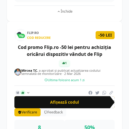
Închide
FLIP.RO
-50 LEI
COD REDUCERE
Cod promo Flip.ro -50 lei pentru achiziția
oricărui dispozitiv vândut de Flip
1
Mircea T.C.
a aprobat și publicat actualizarea codului
semnalată de monitorizare ·
2 Mar 2026
Ultima folosire acum 1 zi
M
Afișează codul
FLI
Verificare
Feedback
8
50%