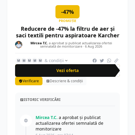
-47%
PROMOȚIE
Reducere de -47% la filtru de aer și
saci textili pentru aspiratoare Karcher
Mircea T.C.
a aprobat și publicat actualizarea ofertei
semnalată de monitorizare ·
6 Aug 2026
& condiții
M
M
M
M
M
Vezi oferta
-47%
Verificare
Descriere & condiții
ISTORIC VERIFICĂRI
Mircea T.C.
a aprobat și publicat
actualizarea ofertei semnalată de
monitorizare