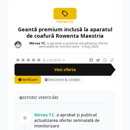
PROMOȚIE
Geantă premium inclusă la aparatul
de coafură Rowenta Maestria
Mircea T.C.
a aprobat și publicat actualizarea ofertei
semnalată de monitorizare ·
6 Aug 2026
& condiții
M
M
M
M
M
Vezi oferta
Verificare
Descriere & condiții
ISTORIC VERIFICĂRI
Mircea T.C.
a aprobat și publicat
actualizarea ofertei semnalată de
monitorizare