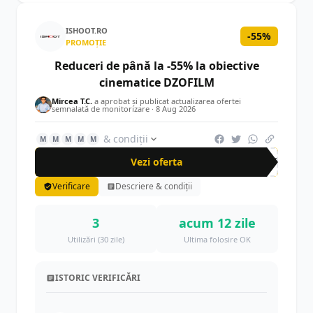
ISHOOT.RO
-55%
PROMOȚIE
Reduceri de până la -55% la obiective
cinematice DZOFILM
Mircea T.C.
a aprobat și publicat actualizarea ofertei
semnalată de monitorizare ·
8 Aug 2026
& condiții
M
M
M
M
M
Vezi oferta
-55%
Verificare
Descriere & condiții
3
acum 12 zile
Utilizări (30 zile)
Ultima folosire OK
ISTORIC VERIFICĂRI