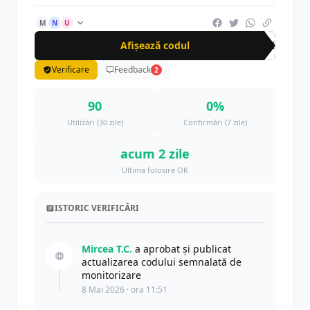
M
N
U
Afișează codul
GEN
Verificare
Feedback
2
90
0%
Utilizări (30 zile)
Confirmări (7 zile)
acum 2 zile
Ultima folosire OK
ISTORIC VERIFICĂRI
Mircea T.C.
a aprobat și publicat
actualizarea codului semnalată de
monitorizare
8 Mai 2026 · ora 11:51