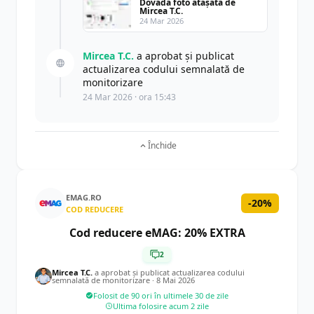
Dovadă foto atașată de
Mircea T.C.
24 Mar 2026
Mircea T.C.
a aprobat și publicat
actualizarea codului semnalată de
monitorizare
24 Mar 2026 · ora 15:43
Închide
EMAG.RO
-20%
COD REDUCERE
Cod reducere eMAG: 20% EXTRA
2
Mircea T.C.
a aprobat și publicat actualizarea codului
semnalată de monitorizare ·
8 Mai 2026
Folosit de 90 ori în ultimele 30 de zile
Ultima folosire acum 2 zile