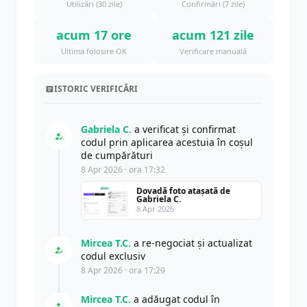
Utilizări (30 zile)
Confirmări (7 zile)
acum 17 ore
acum 121 zile
Ultima folosire OK
Verificare manuală
ISTORIC VERIFICĂRI
Gabriela C.
a verificat și confirmat
codul prin aplicarea acestuia în coșul
de cumpărături
8 Apr 2026 · ora 17:32
Dovadă foto atașată de
Gabriela C.
8 Apr 2026
Mircea T.C.
a re-negociat și actualizat
codul exclusiv
8 Apr 2026 · ora 17:29
Mircea T.C.
a adăugat codul în