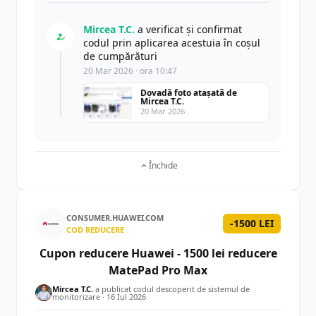
Mircea T.C.
a verificat și confirmat
codul prin aplicarea acestuia în coșul
de cumpărături
20 Mar 2026 · ora 10:47
Dovadă foto atașată de
Mircea T.C.
20 Mar 2026
Închide
CONSUMER.HUAWEI.COM
-1500 LEI
COD REDUCERE
Cupon reducere Huawei - 1500 lei reducere
MatePad Pro Max
Mircea T.C.
a publicat codul descoperit de sistemul de
monitorizare ·
16 Iul 2026