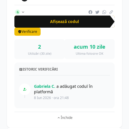
G
Afișează codul
CR-
Verificare
2
acum 10 zile
Utilizări (30 zile)
Ultima folosire OK
ISTORIC VERIFICĂRI
Gabriela C.
a adăugat codul în
platformă
8 Iun 2026 · ora 21:48
Închide