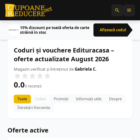
15% discount pe toată oferta de carte
Afișează codul
CRN
străină în stoc
Coduri și vouchere Edituracasa –
oferte actualizate August 2026
Magazin verificat și întreținut de
Gabriela C.
0.0
0 recenzii
Toate
Coduri
Promoții
Informații utile
Despre
Întrebări frecvente
Oferte active