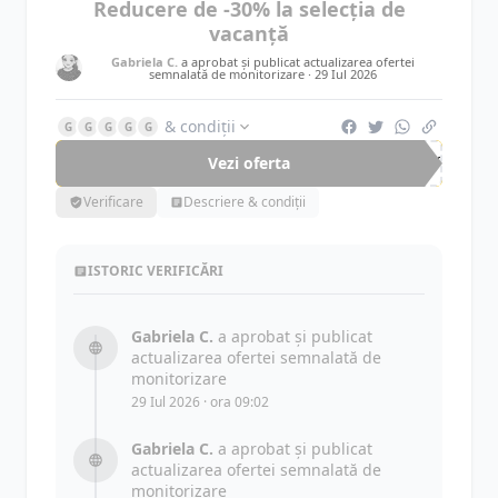
Reducere de -30% la selecția de
vacanță
Gabriela C.
a aprobat și publicat actualizarea ofertei
semnalată de monitorizare ·
29 Iul 2026
& condiții
G
G
G
G
G
Vezi oferta
-30%
Verificare
Descriere & condiții
ISTORIC VERIFICĂRI
Gabriela C.
a aprobat și publicat
actualizarea ofertei semnalată de
monitorizare
29 Iul 2026 · ora 09:02
Gabriela C.
a aprobat și publicat
actualizarea ofertei semnalată de
monitorizare