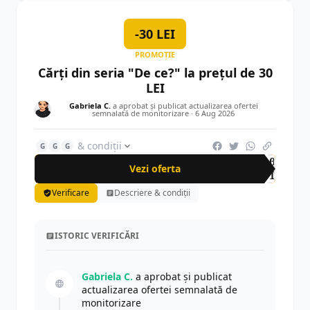
-30 LEI
PROMOȚIE
Cărți din seria "De ce?" la prețul de 30
LEI
Gabriela C.
a aprobat și publicat actualizarea ofertei
semnalată de monitorizare ·
6 Aug 2026
& condiții
G
G
G
-30
Vezi oferta
LEI
Verificare
Descriere & condiții
ISTORIC VERIFICĂRI
Gabriela C.
a aprobat și publicat
actualizarea ofertei semnalată de
monitorizare