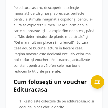
Pe edituracasa.ro, descoperiți o selecție
minunată de cărți noi și apreciate, perfecte
pentru a stimula imaginația copiilor și pentru a-i
ajuta să exploreze lumea. De la "Formidabila
carte cu broaște" și "Să explorăm noaptea", până
la "Mic determinator de plante medicinale" și
"Cel mai mult îmi place să fiu fericit!", Editura
Casa aduce bucuria lecturii în fiecare casă.
Pagina noastră este dedicată exclusiv celor mai
noi coduri și vouchere Edituracasa, actualizate
constant pentru a vă oferi cele mai bune
reduceri la titlurile preferate.
Cum folosești un voucher
Edituracasa
Răsfoiește colecțiile de pe edituracasa.ro și
adaugă în coș cărțile dorite.