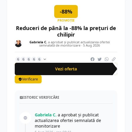
-88%
PROMOȚIE
Reduceri de până la -88% la prețuri de
chilipir
Gabriela C.
a aprobat și publicat actualizarea ofertei
semnalată de monitorizare ·
5 Aug 2026
G
G
G
G
G
Vezi oferta
-88%
Verificare
ISTORIC VERIFICĂRI
Gabriela C.
a aprobat și publicat
actualizarea ofertei semnalată de
monitorizare