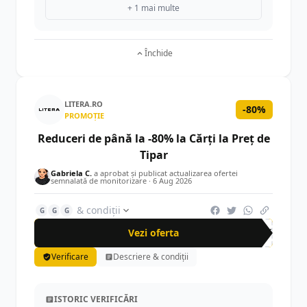
+ 1 mai multe
Închide
LITERA.RO
-80%
PROMOȚIE
Reduceri de până la -80% la Cărți la Preț de
Tipar
Gabriela C.
a aprobat și publicat actualizarea ofertei
semnalată de monitorizare ·
6 Aug 2026
& condiții
G
G
G
Vezi oferta
-80%
Verificare
Descriere & condiții
ISTORIC VERIFICĂRI