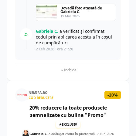
Dovadă foto atașată de
Gabriela C.
19 Mar 2026
Gabriela C.
a verificat și confirmat
codul prin aplicarea acestuia în coșul
de cumpărături
2 Feb 2026 · ora 21:20
Închide
NEMIRA.RO
-20%
COD REDUCERE
20% reducere la toate produsele
semnalizate cu bulina "Promo"
EXCLUSIV
Gabriela C.
a adăugat codul în platformă ·
8 Iun 2026