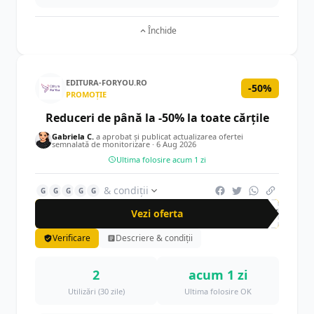
Închide
EDITURA-FORYOU.RO
-50%
PROMOȚIE
Reduceri de până la -50% la toate cărțile
Gabriela C.
a aprobat și publicat actualizarea ofertei
semnalată de monitorizare ·
6 Aug 2026
Ultima folosire acum 1 zi
& condiții
G
G
G
G
G
Vezi oferta
-50%
Verificare
Descriere & condiții
2
acum 1 zi
Utilizări (30 zile)
Ultima folosire OK