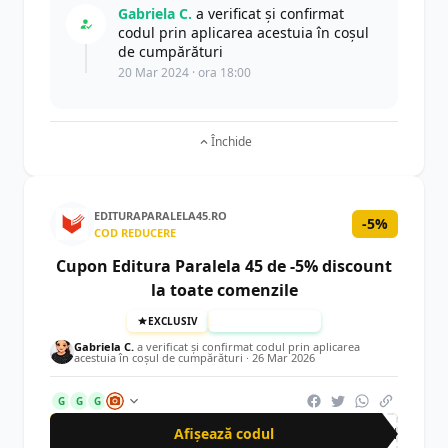
Gabriela C.
a verificat și confirmat
codul prin aplicarea acestuia în coșul
de cumpărături
20 Mar 2024 · ora 18:00
Închide
EDITURAPARALELA45.RO
-5%
COD REDUCERE
Cupon Editura Paralela 45 de -5% discount
la toate comenzile
EXCLUSIV
TESTAT MANUAL
Gabriela C.
a verificat și confirmat codul prin aplicarea
acestuia în coșul de cumpărături ·
26 Mar 2026
G
G
G
Afișează codul
CRN