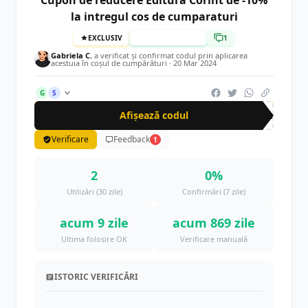
la intregul cos de cumparaturi
EXCLUSIV
TESTAT MANUAL
1
Gabriela C.
a verificat și confirmat codul prin aplicarea
acestuia în coșul de cumpărături ·
20 Mar 2024
G
S
Afișează codul
cup
Verificare
Feedback
1
2
0%
Utilizări (30 zile)
Confirmări (7 zile)
acum 9 zile
acum 869 zile
Ultima folosire OK
Verificare manuală
ISTORIC VERIFICĂRI