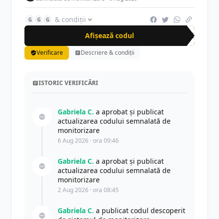
& condiții
G
G
G
Afișează codul
631
Verificare
Descriere & condiții
ISTORIC VERIFICĂRI
Gabriela C.
a aprobat și publicat
actualizarea codului semnalată de
monitorizare
6 Aug 2026 · ora 09:46
Gabriela C.
a aprobat și publicat
actualizarea codului semnalată de
monitorizare
2 Aug 2026 · ora 08:45
Gabriela C.
a publicat codul descoperit