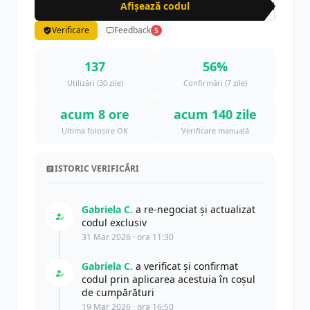
Afișează codul
CRN
Verificare
Feedback
5
137
56%
Utilizări (30 zile)
Confirmări (7 zile)
acum 8 ore
acum 140 zile
Ultima folosire OK
Verificare manuală
ISTORIC VERIFICĂRI
Gabriela C.
a re-negociat și actualizat
codul exclusiv
31 Mar 2026 · ora 11:30
Gabriela C.
a verificat și confirmat
codul prin aplicarea acestuia în coșul
de cumpărături
19 Mar 2026 · ora 16:50