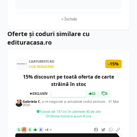
Închide
Oferte și coduri similare cu
edituracasa.ro
CARTURESTI.RO
-15%
COD REDUCERE
15% discount pe toată oferta de carte
străină în stoc
EXCLUSIV
TESTAT MANUAL
23
5
Gabriela C.
a re-negociat și actualizat codul exclusiv ·
31 Mar
2026
Folosit de 137 ori în ultimele 30 de zile
Ultima folosire acum 8 ore
+4
G
G
A