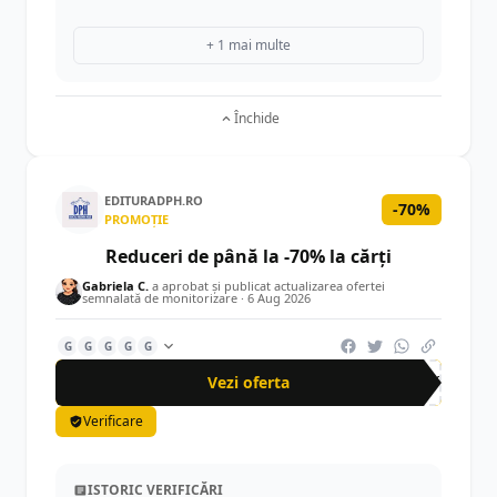
+ 1 mai multe
Închide
EDITURADPH.RO
-70%
PROMOȚIE
Reduceri de până la -70% la cărți
Gabriela C.
a aprobat și publicat actualizarea ofertei
semnalată de monitorizare ·
6 Aug 2026
G
G
G
G
G
Vezi oferta
-70%
Verificare
ISTORIC VERIFICĂRI