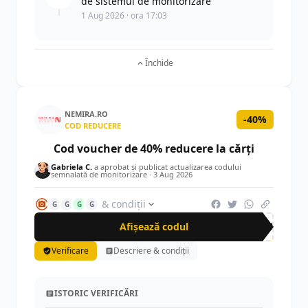
de sistemul de monitorizare
1 Aug 2026 · ora 17:03
Închide
NEMIRA.RO
-40%
COD REDUCERE
Cod voucher de 40% reducere la cărți
Gabriela C.
a aprobat și publicat actualizarea codului
semnalată de monitorizare ·
3 Aug 2026
& condiții
G
G
G
G
Afișează codul
NEM
Verificare
Descriere & condiții
ISTORIC VERIFICĂRI