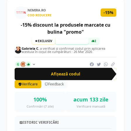
NEMIRA.RO
-15%
COD REDUCERE
-15% discount la produsele marcate cu
bulina "promo"
EXCLUSIV
TESTAT MANUAL
2
Gabriela C.
a verificat și confirmat codul prin aplicarea
acestuia în coșul de cumpărături ·
26 Mar 2026
G
Afișează codul
CR
Verificare
Feedback
100%
acum 133 zile
Confirmări (7 zile)
Verificare manuală
ISTORIC VERIFICĂRI