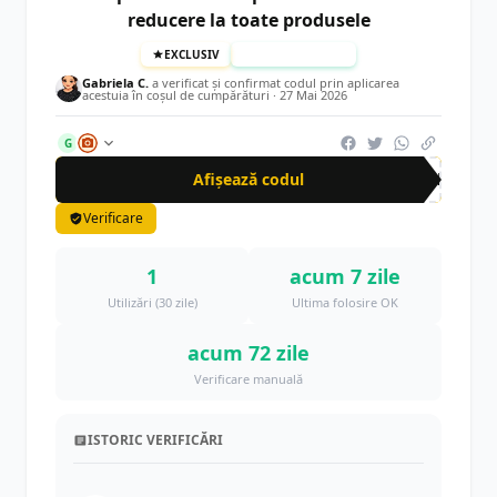
reducere la toate produsele
EXCLUSIV
TESTAT MANUAL
Gabriela C.
a verificat și confirmat codul prin aplicarea
acestuia în coșul de cumpărături ·
27 Mai 2026
G
Afișează codul
CRN
Verificare
1
acum 7 zile
Utilizări (30 zile)
Ultima folosire OK
acum 72 zile
Verificare manuală
ISTORIC VERIFICĂRI