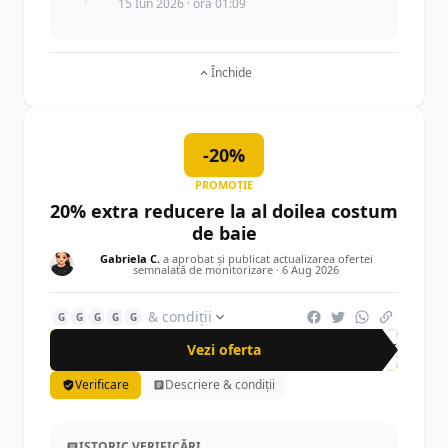
15 Iun 2026 · ora 01:09
Închide
-20%
PROMOȚIE
20% extra reducere la al doilea costum
de baie
Gabriela C.
a aprobat și publicat actualizarea ofertei
semnalată de monitorizare ·
6 Aug 2026
& condiții
G
G
G
G
G
Vezi oferta
-20%
Verificare
Descriere & condiții
ISTORIC VERIFICĂRI