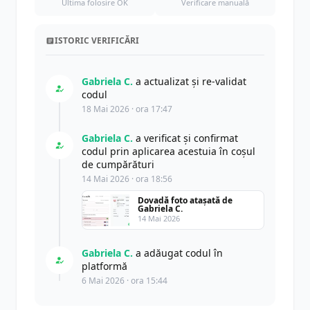
Ultima folosire OK
Verificare manuală
ISTORIC VERIFICĂRI
Gabriela C.
a actualizat şi re-validat
codul
18 Mai 2026 · ora 17:47
Gabriela C.
a verificat și confirmat
codul prin aplicarea acestuia în coșul
de cumpărături
14 Mai 2026 · ora 18:56
Dovadă foto atașată de
Gabriela C.
14 Mai 2026
Gabriela C.
a adăugat codul în
platformă
6 Mai 2026 · ora 15:44