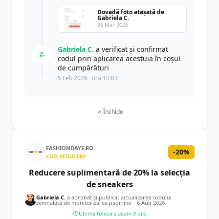
Dovadă foto atașată de
Gabriela C.
26 Mar 2026
Gabriela C.
a verificat și confirmat
codul prin aplicarea acestuia în coșul
de cumpărături
5 Feb 2026 · ora 10:03
Închide
FASHIONDAYS.RO
-20%
COD REDUCERE
Reducere suplimentară de 20% la selecția
de sneakers
Gabriela C.
a aprobat și publicat actualizarea codului
semnalată de monitorizarea paginilor ·
6 Aug 2026
Ultima folosire acum 9 ore