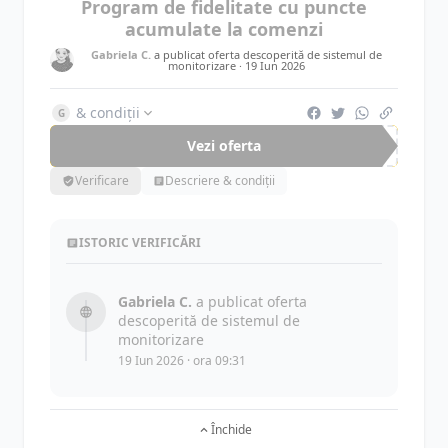
Program de fidelitate cu puncte
acumulate la comenzi
Gabriela C.
a publicat oferta descoperită de sistemul de
monitorizare ·
19 Iun 2026
& condiții
G
Vezi oferta
Verificare
Descriere & condiții
ISTORIC VERIFICĂRI
Gabriela C.
a publicat oferta
descoperită de sistemul de
monitorizare
19 Iun 2026 · ora 09:31
Închide