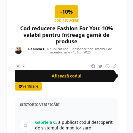
-10%
COD REDUCERE
Cod reducere Fashion For You: 10%
valabil pentru întreaga gamă de
produse
Gabriela C.
a publicat codul descoperit de sistemul de
monitorizare ·
15 Iun 2026
G
Afișează codul
SPR
Verificare
ISTORIC VERIFICĂRI
Gabriela C.
a publicat codul descoperit
de sistemul de monitorizare