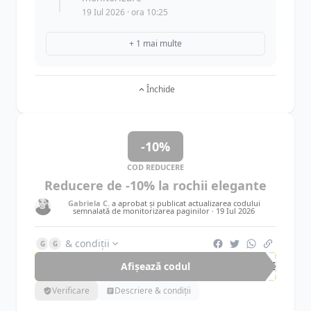
19 Iul 2026 · ora 10:25
+ 1 mai multe
Închide
-10%
COD REDUCERE
Reducere de -10% la rochii elegante
Gabriela C.
a aprobat și publicat actualizarea codului
semnalată de monitorizarea paginilor ·
19 Iul 2026
& condiții
G
G
Afișează codul
DRE
Verificare
Descriere & condiții