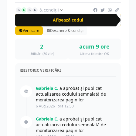
& condiții
G
G
G
G
Afișează codul
20E
Verificare
Descriere & condiții
2
acum 9 ore
Utilizări (30 zile)
Ultima folosire OK
ISTORIC VERIFICĂRI
Gabriela C.
a aprobat și publicat
actualizarea codului semnalată de
monitorizarea paginilor
6 Aug 2026 · ora 12:30
Gabriela C.
a aprobat și publicat
actualizarea codului semnalată de
monitorizarea paginilor