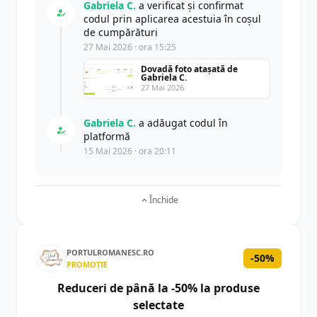
Gabriela C.
a verificat și confirmat
codul prin aplicarea acestuia în coșul
de cumpărături
27 Mai 2026 · ora 15:25
Dovadă foto atașată de
Gabriela C.
27 Mai 2026
Gabriela C.
a adăugat codul în
platformă
15 Mai 2026 · ora 20:11
Închide
PORTULROMANESC.RO
-50%
PROMOȚIE
Reduceri de până la -50% la produse
selectate