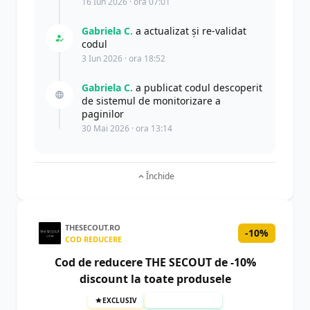
16 Iun 2026 · ora 07:01
Gabriela C.
a actualizat şi re-validat
codul
3 Iun 2026 · ora 18:52
Gabriela C.
a publicat codul descoperit
de sistemul de monitorizare a
paginilor
30 Mai 2026 · ora 13:14
Închide
THESECOUT.RO
-10%
COD REDUCERE
Cod de reducere THE SECOUT de -10%
discount la toate produsele
EXCLUSIV
TESTAT MANUAL