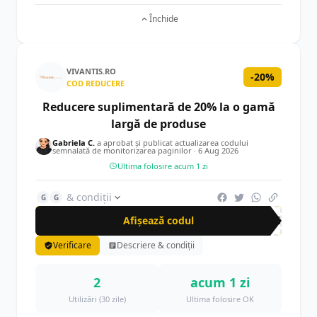
Închide
VIVANTIS.RO
-20%
COD REDUCERE
Reducere suplimentară de 20% la o gamă
largă de produse
Gabriela C.
a aprobat și publicat actualizarea codului
semnalată de monitorizarea paginilor ·
6 Aug 2026
Ultima folosire acum 1 zi
& condiții
G
G
Afișează codul
20S
Verificare
Descriere & condiții
2
acum 1 zi
Utilizări (30 zile)
Ultima folosire OK