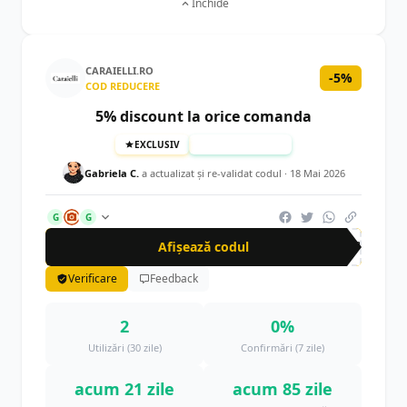
Închide
CARAIELLI.RO
-5%
COD REDUCERE
5% discount la orice comanda
EXCLUSIV
TESTAT MANUAL
Gabriela C.
a actualizat şi re-validat codul ·
18 Mai 2026
G
G
Afișează codul
CUP
Verificare
Feedback
2
0%
Utilizări (30 zile)
Confirmări (7 zile)
acum 21 zile
acum 85 zile