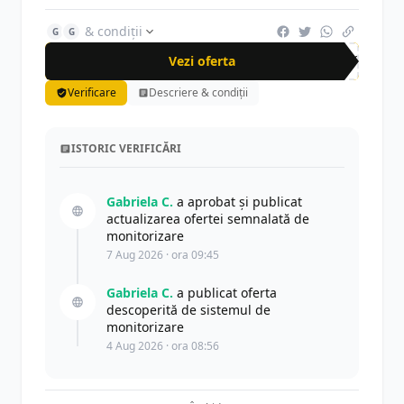
& condiții
G
G
Vezi oferta
-46%
Verificare
Descriere & condiții
ISTORIC VERIFICĂRI
Gabriela C.
a aprobat și publicat
actualizarea ofertei semnalată de
monitorizare
7 Aug 2026 · ora 09:45
Gabriela C.
a publicat oferta
descoperită de sistemul de
monitorizare
4 Aug 2026 · ora 08:56