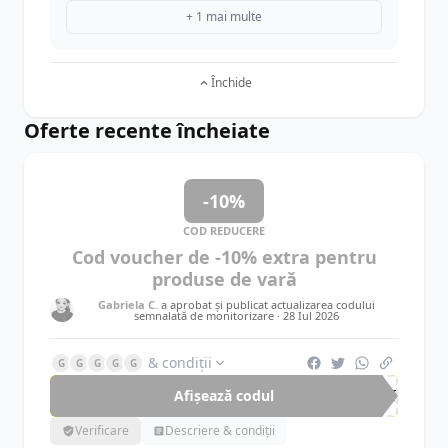
+ 1 mai multe
Închide
Oferte recente încheiate
-10%
COD REDUCERE
Cod voucher de -10% extra pentru
produse de vară
Gabriela C.
a aprobat și publicat actualizarea codului
semnalată de monitorizare ·
28 Iul 2026
& condiții
G
G
G
G
G
Afișează codul
EXT
Verificare
Descriere & condiții