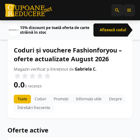
15% discount pe toată oferta de carte
Afișează codul
CRN
străină în stoc
Coduri și vouchere Fashionforyou –
oferte actualizate August 2026
Magazin verificat și întreținut de
Gabriela C.
0.0
0 recenzii
Toate
Coduri
Promoții
Informații utile
Despre
Întrebări frecvente
Oferte active