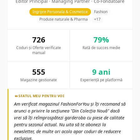
Editor Principal · Managing Partner · Co-Fondatoare
Ingrijire Personala & Cosmetice
Fashion
Produse naturale & Pharma
+17
726
79%
Coduri și Oferte verificate
Rată de succes medie
manual
555
9 ani
Magazine gestionate
Experiență pe platformă
SFATUL MEU PENTRU VOI
Am verificat magazinul FashionForYou și îți recomand să
arunci o privire la secțiunea "Din Colecția Nouă" dacă
vrei să îți reîmprospătezi garderoba cu piese de calitate
pentru sezonul actual. Nu uita să te abonezi la
newsletter, de multe ori acolo apar coduri de reducere
exclusive.