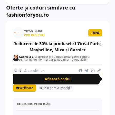
Oferte și coduri similare cu
fashionforyou.ro
VIVANTIS.RO
-30%
COD REDUCERE
Reducere de 30% la produsele L'Oréal Paris,
Maybelline, Mixa și Garnier
Gabriela C.
a aprobat și publicat actualizarea codului
semnalată de monitorizarea paginilor ·
7 Aug 2026
& condiții
G
G
Afișează codul
BEA
Verificare
Descriere & condiții
ISTORIC VERIFICĂRI