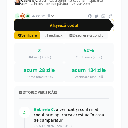
Gabriela C.
a verificat și confirmat codul prin aplicarea
acestuia în coșul de cumpărături ·
26 Mar 2026
& condiții
G
Afișează codul
CRN
Verificare
Feedback
Descriere & condiții
2
50%
Utilizări (30 zile)
Confirmări (7 zile)
acum 28 zile
acum 134 zile
Ultima folosire OK
Verificare manuală
ISTORIC VERIFICĂRI
Gabriela C.
a verificat și confirmat
codul prin aplicarea acestuia în coșul
de cumpărături
26 Mar 2026 · ora 18:30