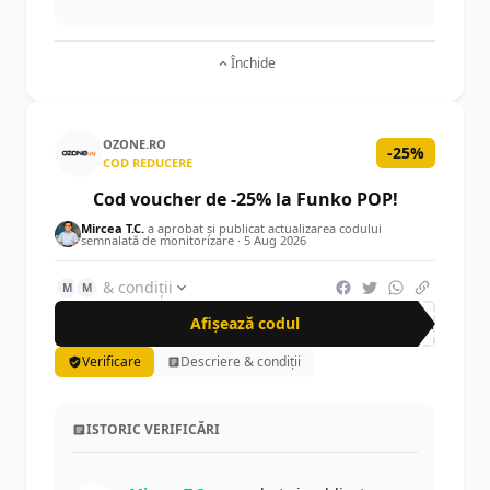
Închide
OZONE.RO
-25%
COD REDUCERE
Cod voucher de -25% la Funko POP!
Mircea T.C.
a aprobat și publicat actualizarea codului
semnalată de monitorizare ·
5 Aug 2026
& condiții
M
M
Afișează codul
Fun
Verificare
Descriere & condiții
ISTORIC VERIFICĂRI