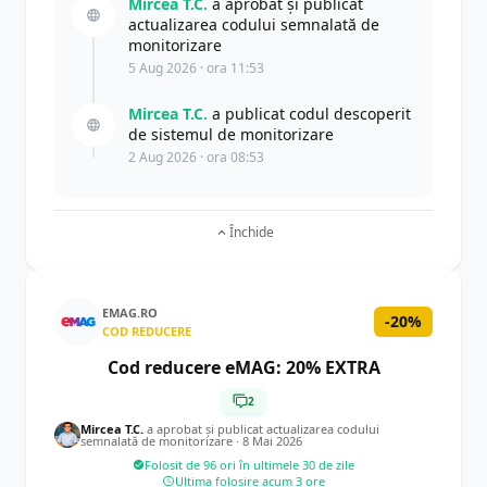
Mircea T.C.
a aprobat și publicat
actualizarea codului semnalată de
monitorizare
5 Aug 2026 · ora 11:53
Mircea T.C.
a publicat codul descoperit
de sistemul de monitorizare
2 Aug 2026 · ora 08:53
Închide
EMAG.RO
-20%
COD REDUCERE
Cod reducere eMAG: 20% EXTRA
2
Mircea T.C.
a aprobat și publicat actualizarea codului
semnalată de monitorizare ·
8 Mai 2026
Folosit de 96 ori în ultimele 30 de zile
Ultima folosire acum 3 ore