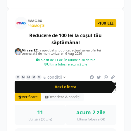
EMAG.RO
-100 LEI
PROMOȚIE
Reducere de 100 lei la coșul tău
săptămânal
Mircea T.C.
a aprobat și publicat actualizarea ofertei
semnalată de monitorizare ·
6 Aug 2026
Folosit de 11 ori în ultimele 30 de zile
Ultima folosire acum 2 zile
& condiții
M
M
M
M
M
-100
Vezi oferta
LEI
Verificare
Descriere & condiții
11
acum 2 zile
Utilizări (30 zile)
Ultima folosire OK