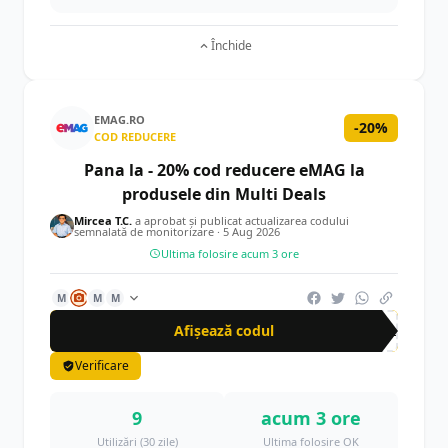
Închide
EMAG.RO
-20%
COD REDUCERE
Pana la - 20% cod reducere eMAG la
produsele din Multi Deals
Mircea T.C.
a aprobat și publicat actualizarea codului
semnalată de monitorizare ·
5 Aug 2026
Ultima folosire acum 3 ore
M
M
M
Afișează codul
MUL
Verificare
9
acum 3 ore
Utilizări (30 zile)
Ultima folosire OK