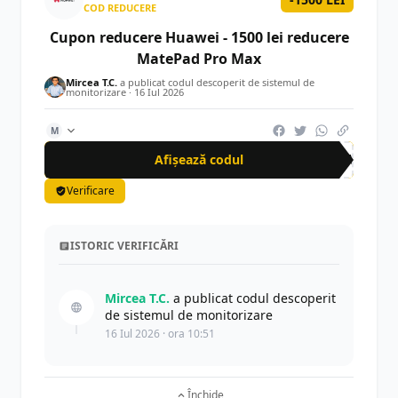
COD REDUCERE
Cupon reducere Huawei - 1500 lei reducere
MatePad Pro Max
Mircea T.C.
a publicat codul descoperit de sistemul de
monitorizare ·
16 Iul 2026
M
Afișează codul
AMA
Verificare
ISTORIC VERIFICĂRI
Mircea T.C.
a publicat codul descoperit
de sistemul de monitorizare
16 Iul 2026 · ora 10:51
Închide