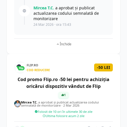
Mircea T.C.
a aprobat și publicat
actualizarea codului semnalată de
monitorizare
24 Mar 2026 · ora 15:43
Închide
FLIP.RO
-50 LEI
COD REDUCERE
Cod promo Flip.ro -50 lei pentru achiziția
oricărui dispozitiv vândut de Flip
1
Mircea T.C.
a aprobat și publicat actualizarea codului
semnalată de monitorizare ·
2 Mar 2026
Folosit de 10 ori în ultimele 30 de zile
Ultima folosire acum 2 zile