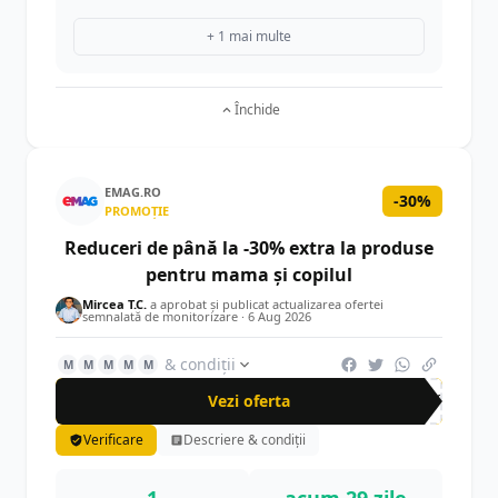
+ 1 mai multe
Închide
EMAG.RO
-30%
PROMOȚIE
Reduceri de până la -30% extra la produse
pentru mama și copilul
Mircea T.C.
a aprobat și publicat actualizarea ofertei
semnalată de monitorizare ·
6 Aug 2026
& condiții
M
M
M
M
M
Vezi oferta
-30%
Verificare
Descriere & condiții