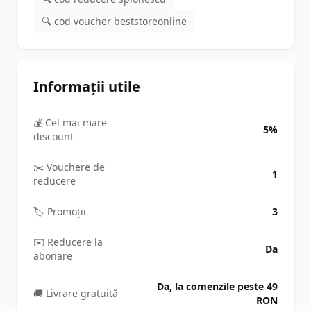
🔍 cod voucher beststoreonline
Informații utile
💰 Cel mai mare
5%
discount
✂️ Vouchere de
1
reducere
🏷️ Promoții
3
✉️ Reducere la
Da
abonare
Da, la comenzile peste 49
🚚 Livrare gratuită
RON