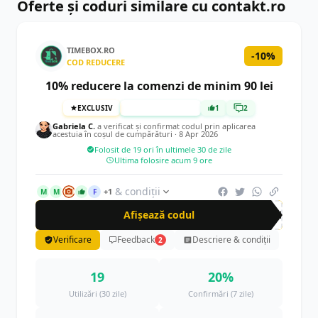
Oferte și coduri similare cu contakt.ro
TIMEBOX.RO
-10%
COD REDUCERE
10% reducere la comenzi de minim 90 lei
EXCLUSIV
TESTAT MANUAL
1
2
Gabriela C.
a verificat și confirmat codul prin aplicarea
acestuia în coșul de cumpărături ·
8 Apr 2026
Folosit de 19 ori în ultimele 30 de zile
Ultima folosire acum 9 ore
& condiții
+1
M
M
F
Afișează codul
CRN
Verificare
Feedback
Descriere & condiții
2
19
20%
Utilizări (30 zile)
Confirmări (7 zile)