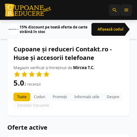
15% discount pe toată oferta de carte
Afișează codul
CRN
străină în stoc
Cupoane și reduceri Contakt.ro -
Huse și accesorii telefoane
Magazin verificat și întreținut de
Mircea T.C.
5.0
2 recenzii
Toate
Coduri
Promoții
Informații utile
Despre
Întrebări frecvente
Oferte active