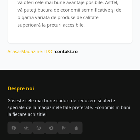
vă oferi cele mai bune avantaje posibile. Astfel,
vă puteți bucura de economii semnificative și de
o gamă variată de produse de calitate
superioară la prețuri accesibile.
Acasă
/
Magazine
/
IT&C
/
contakt.ro
Despre noi
Găsește cele mai bune coduri de reducere și oferte
speciale de la magazinele tale preferate. Economisim bani
la fiecare achiziție!