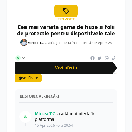
PROMOȚIE
Cea mai variata gama de huse si folii
de protectie pentru dispozitivele tale
Mircea T.C.
a adăugat oferta în platformă ·
15 Apr 2026
M
Vezi oferta
Verificare
ISTORIC VERIFICĂRI
Mircea T.C.
a adăugat oferta în
platformă
15 Apr 2026 · ora 20:54