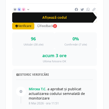
M
N
U
Afișează codul
GEN
Verificare
Feedback
2
96
0%
Utilizări (30 zile)
Confirmări (7 zile)
acum 3 ore
Ultima folosire OK
ISTORIC VERIFICĂRI
Mircea T.C.
a aprobat și publicat
actualizarea codului semnalată de
monitorizare
8 Mai 2026 · ora 11:51