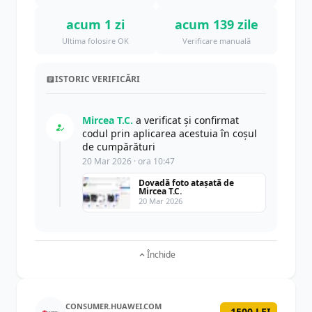
acum 1 zi
acum 139 zile
Ultima folosire OK
Verificare manuală
ISTORIC VERIFICĂRI
Mircea T.C.
a verificat și confirmat
codul prin aplicarea acestuia în coșul
de cumpărături
20 Mar 2026 · ora 10:47
Dovadă foto atașată de
Mircea T.C.
20 Mar 2026
Închide
CONSUMER.HUAWEI.COM
-1500 LEI