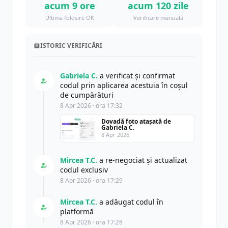
acum 9 ore
acum 120 zile
Ultima folosire OK
Verificare manuală
ISTORIC VERIFICĂRI
Gabriela C.
a verificat și confirmat
codul prin aplicarea acestuia în coșul
de cumpărături
8 Apr 2026 · ora 17:32
Dovadă foto atașată de
Gabriela C.
8 Apr 2026
Mircea T.C.
a re-negociat și actualizat
codul exclusiv
8 Apr 2026 · ora 17:29
Mircea T.C.
a adăugat codul în
platformă
8 Apr 2026 · ora 17:28