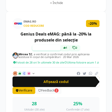
Închide
EMAG.RO
-20%
COD REDUCERE
Genius Deals eMAG: până la -20% la
produsele din selecție
TESTAT MANUAL
1
2
Mircea T.C.
a verificat și confirmat codul prin aplicarea
acestuia în coșul de cumpărături ·
20 Mar 2026
Folosit de 28 ori în ultimele 30 de zile
Ultima folosire acum 1 zi
C
M
Afișează codul
gen
Verificare
Feedback
2
28
25%
Utilizări (30 zile)
Confirmări (7 zile)