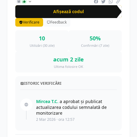
M
Afișează codul
FLI
Verificare
Feedback
10
50%
Utilizări (30 zile)
Confirmări (7 zile)
acum 2 zile
Ultima folosire OK
ISTORIC VERIFICĂRI
Mircea T.C.
a aprobat și publicat
actualizarea codului semnalată de
monitorizare
2 Mar 2026 · ora 12:57