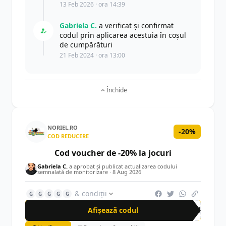
13 Feb 2026 · ora 14:39
Gabriela C.
a verificat și confirmat
codul prin aplicarea acestuia în coșul
de cumpărături
21 Feb 2024 · ora 13:00
Închide
NORIEL.RO
-20%
COD REDUCERE
Cod voucher de -20% la jocuri
Gabriela C.
a aprobat și publicat actualizarea codului
semnalată de monitorizare ·
8 Aug 2026
& condiții
G
G
G
G
G
Afișează codul
GAM