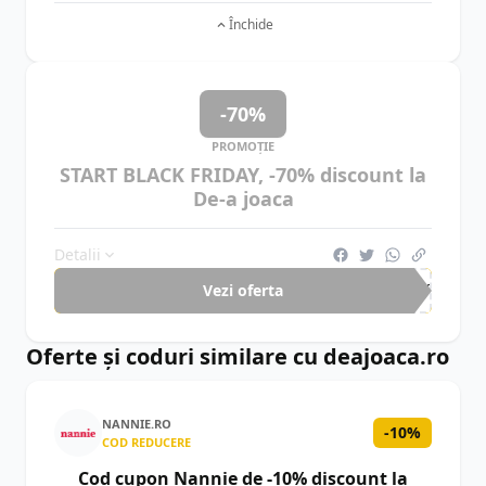
Închide
-70%
PROMOȚIE
START BLACK FRIDAY, -70% discount la
De-a joaca
Detalii
Vezi oferta
-70%
Oferte și coduri similare cu deajoaca.ro
NANNIE.RO
-10%
COD REDUCERE
Cod cupon Nannie de -10% discount la