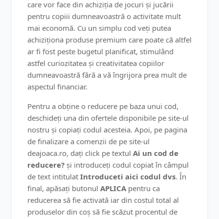
care vor face din achiziția de jocuri și jucării
pentru copiii dumneavoastră o activitate mult
mai economă. Cu un simplu cod veți putea
achiziționa produse premium care poate că altfel
ar fi fost peste bugetul planificat, stimulând
astfel curiozitatea și creativitatea copiilor
dumneavoastră fără a vă îngrijora prea mult de
aspectul financiar.
Pentru a obține o reducere pe baza unui cod,
deschideți una din ofertele disponibile pe site-ul
nostru și copiați codul acesteia. Apoi, pe pagina
de finalizare a comenzii de pe site-ul
deajoaca.ro, dați click pe textul
Ai un cod de
reducere?
și introduceți codul copiat în câmpul
de text intitulat
Introduceti aici codul dvs
. În
final, apăsați butonul
APLICA
pentru ca
reducerea să fie activată iar din costul total al
produselor din coș să fie scăzut procentul de