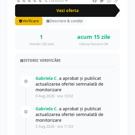
& condiții
G
G
G
G
G
Vezi oferta
-40%
Verificare
Descriere & condiții
1
acum 15 zile
Utilizări (30 zile)
Ultima folosire OK
ISTORIC VERIFICĂRI
Gabriela C.
a aprobat și publicat
actualizarea ofertei semnalată de
monitorizare
9 Aug 2026 · ora 10:02
Gabriela C.
a aprobat și publicat
actualizarea ofertei semnalată de
monitorizare
5 Aug 2026 · ora 11:03