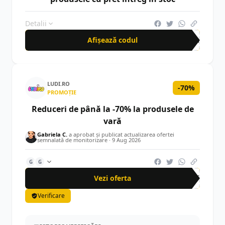
Detalii
Afișează codul
NEW
LUDI.RO
-70%
PROMOȚIE
Reduceri de până la -70% la produsele de
vară
Gabriela C.
a aprobat și publicat actualizarea ofertei
semnalată de monitorizare ·
9 Aug 2026
G
G
Vezi oferta
-70%
Verificare