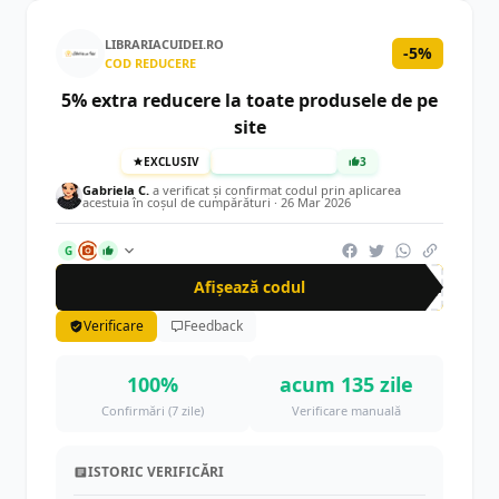
LIBRARIACUIDEI.RO
-5%
COD REDUCERE
5% extra reducere la toate produsele de pe
site
EXCLUSIV
TESTAT MANUAL
3
Gabriela C.
a verificat și confirmat codul prin aplicarea
acestuia în coșul de cumpărături ·
26 Mar 2026
G
Afișează codul
cup
Verificare
Feedback
100%
acum 135 zile
Confirmări (7 zile)
Verificare manuală
ISTORIC VERIFICĂRI