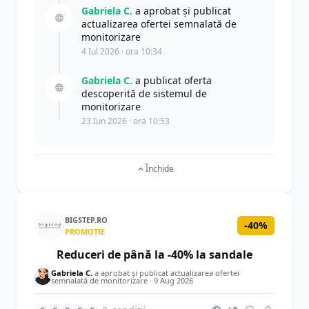
Gabriela C.
a aprobat și publicat
actualizarea ofertei semnalată de
monitorizare
4 Iul 2026 · ora 10:34
Gabriela C.
a publicat oferta
descoperită de sistemul de
monitorizare
23 Iun 2026 · ora 10:53
Închide
BIGSTEP.RO
-40%
PROMOȚIE
Reduceri de până la -40% la sandale
Gabriela C.
a aprobat și publicat actualizarea ofertei
semnalată de monitorizare ·
9 Aug 2026