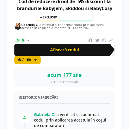
Cod de reducere drool de -5% discount la
brandurile BabyJem, Skiddou si BabyCosy
EXCLUSIV
TESTAT MANUAL
Gabriela C.
a verificat și confirmat codul prin aplicarea
acestuia în coșul de cumpărături ·
13 Feb 2026
G
G
Afișează codul
PRO
Verificare
acum 177 zile
Verificare manuală
ISTORIC VERIFICĂRI
Gabriela C.
a verificat și confirmat
codul prin aplicarea acestuia în coșul
de cumpărături