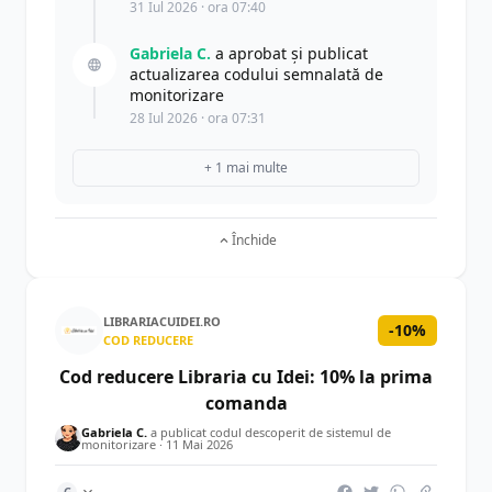
31 Iul 2026 · ora 07:40
Gabriela C.
a aprobat și publicat
actualizarea codului semnalată de
monitorizare
28 Iul 2026 · ora 07:31
+ 1 mai multe
Închide
LIBRARIACUIDEI.RO
-10%
COD REDUCERE
Cod reducere Libraria cu Idei: 10% la prima
comanda
Gabriela C.
a publicat codul descoperit de sistemul de
monitorizare ·
11 Mai 2026