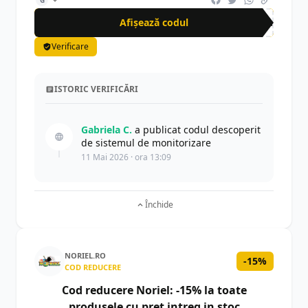
G
Afișează codul
sun
Verificare
ISTORIC VERIFICĂRI
Gabriela C.
a publicat codul descoperit
de sistemul de monitorizare
11 Mai 2026 · ora 13:09
Închide
NORIEL.RO
-15%
COD REDUCERE
Cod reducere Noriel: -15% la toate
produsele cu pret intreg in stoc