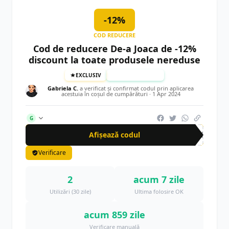
-12%
COD REDUCERE
Cod de reducere De-a Joaca de -12%
discount la toate produsele nereduse
EXCLUSIV
TESTAT MANUAL
Gabriela C.
a verificat și confirmat codul prin aplicarea
acestuia în coșul de cumpărături ·
1 Apr 2024
G
Afișează codul
CRN
Verificare
2
acum 7 zile
Utilizări (30 zile)
Ultima folosire OK
acum 859 zile
Verificare manuală