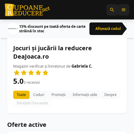
15% discount pe toată oferta de carte
Afișează codul
CRN
străină în stoc
Jocuri și jucării la reducere
DeaJoaca.ro
Magazin verificat și întreținut de
Gabriela C.
5.0
3 recenzii
Toate
Coduri
Promoții
Informații utile
Despre
Întrebări frecvente
Oferte active