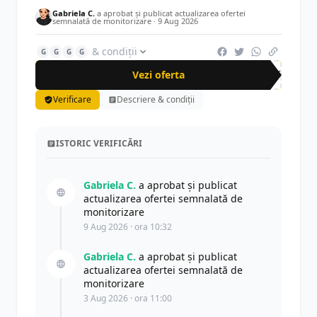
Gabriela C.
a aprobat și publicat actualizarea ofertei
semnalată de monitorizare ·
9 Aug 2026
& condiții
G
G
G
G
Vezi oferta
-50%
Verificare
Descriere & condiții
ISTORIC VERIFICĂRI
Gabriela C.
a aprobat și publicat
actualizarea ofertei semnalată de
monitorizare
9 Aug 2026 · ora 10:32
Gabriela C.
a aprobat și publicat
actualizarea ofertei semnalată de
monitorizare
3 Aug 2026 · ora 11:00