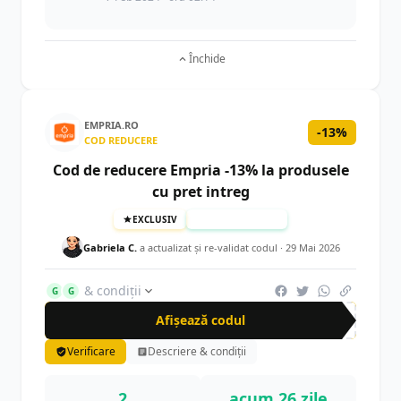
Închide
EMPRIA.RO
-13%
COD REDUCERE
Cod de reducere Empria -13% la produsele
cu pret intreg
EXCLUSIV
TESTAT MANUAL
Gabriela C.
a actualizat şi re-validat codul ·
29 Mai 2026
& condiții
G
G
Afișează codul
CR-
Verificare
Descriere & condiții
2
acum 26 zile