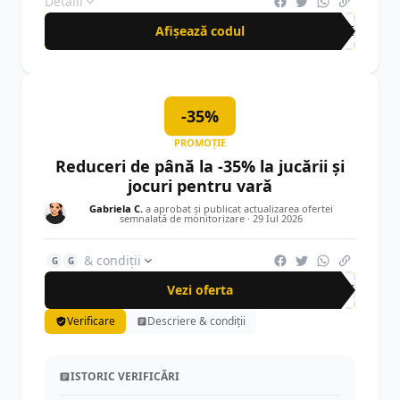
Detalii
Afișează codul
VRE
-35%
PROMOȚIE
Reduceri de până la -35% la jucării și
jocuri pentru vară
Gabriela C.
a aprobat și publicat actualizarea ofertei
semnalată de monitorizare ·
29 Iul 2026
& condiții
G
G
Vezi oferta
-35%
Verificare
Descriere & condiții
ISTORIC VERIFICĂRI