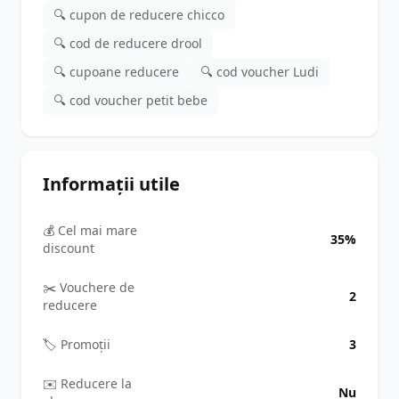
🔍 cupon de reducere chicco
🔍 cod de reducere drool
🔍 cupoane reducere
🔍 cod voucher Ludi
🔍 cod voucher petit bebe
Informații utile
💰 Cel mai mare
35%
discount
✂️ Vouchere de
2
reducere
🏷️ Promoții
3
✉️ Reducere la
Nu