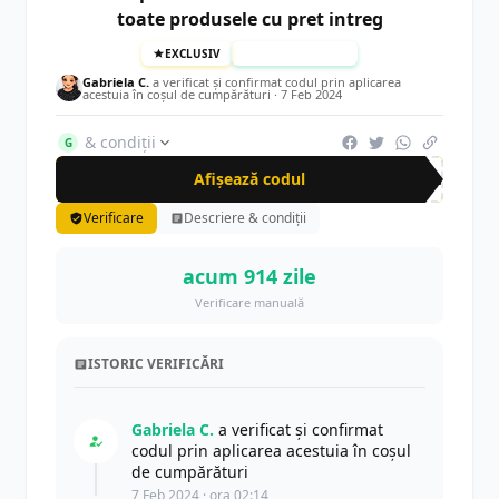
toate produsele cu pret intreg
EXCLUSIV
TESTAT MANUAL
Gabriela C.
a verificat și confirmat codul prin aplicarea
acestuia în coșul de cumpărături ·
7 Feb 2024
& condiții
G
Afișează codul
cup
Verificare
Descriere & condiții
acum 914 zile
Verificare manuală
ISTORIC VERIFICĂRI
Gabriela C.
a verificat și confirmat
codul prin aplicarea acestuia în coșul
de cumpărături
7 Feb 2024 · ora 02:14