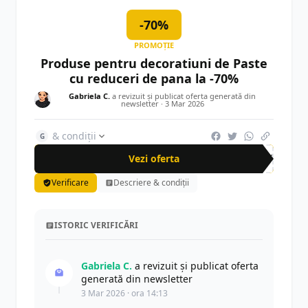
-70%
PROMOȚIE
Produse pentru decoratiuni de Paste
cu reduceri de pana la -70%
Gabriela C.
a revizuit și publicat oferta generată din
newsletter ·
3 Mar 2026
& condiții
G
Vezi oferta
-70%
Verificare
Descriere & condiții
ISTORIC VERIFICĂRI
Gabriela C.
a revizuit și publicat oferta
generată din newsletter
3 Mar 2026 · ora 14:13