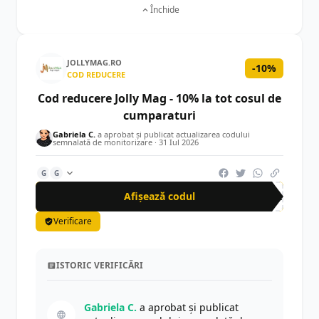
Închide
JOLLYMAG.RO
-10%
COD REDUCERE
Cod reducere Jolly Mag - 10% la tot cosul de
cumparaturi
Gabriela C.
a aprobat și publicat actualizarea codului
semnalată de monitorizare ·
31 Iul 2026
G
G
Afișează codul
JOL
Verificare
ISTORIC VERIFICĂRI
Gabriela C.
a aprobat și publicat