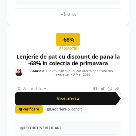
Închide
-68%
PROMOȚIE
Lenjerie de pat cu discount de pana la
-68% in colectia de primavara
Gabriela C.
a revizuit și publicat oferta generată din
newsletter ·
3 Mar 2026
& condiții
G
Vezi oferta
-68%
Verificare
Descriere & condiții
ISTORIC VERIFICĂRI