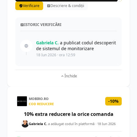
Verificare
Descriere & condiții
ISTORIC VERIFICĂRI
Gabriela C.
a publicat codul descoperit
de sistemul de monitorizare
18 Iun 2026 · ora 12:59
Închide
MOBIRO.RO
-10%
COD REDUCERE
10% extra reducere la orice comanda
Gabriela C.
a adăugat codul în platformă ·
18 Iun 2026