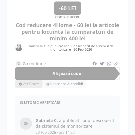
-60 LEI
COD REDUCERE
Cod reducere 4Home - 60 lei la articole
pentru locuinta la cumparaturi de
minim 400 lei
Gabriela C.
a publicat codul descoperit de sistemul de
monitorizare ·
20 Feb 2026
& condiții
G
Afișează codul
OLY
Verificare
Descriere & condiții
ISTORIC VERIFICĂRI
Gabriela C.
a publicat codul descoperit
de sistemul de monitorizare
20 Feb 2026 · ora 14:25