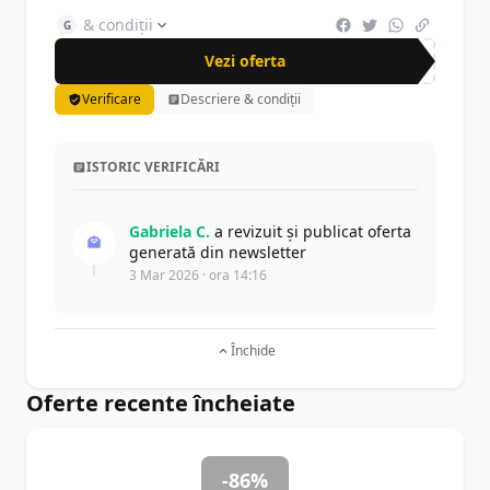
& condiții
G
Vezi oferta
Verificare
Descriere & condiții
ISTORIC VERIFICĂRI
Gabriela C.
a revizuit și publicat oferta
generată din newsletter
3 Mar 2026 · ora 14:16
Închide
Oferte recente încheiate
-86%