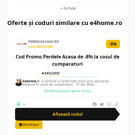
Închide
Oferte și coduri similare cu e4home.ro
PERDELEACASA.RO
-8%
COD REDUCERE
Cod Promo Perdele Acasa de -8% la cosul de
cumparaturi
EXCLUSIV
TESTAT MANUAL
Gabriela C.
a verificat și confirmat codul prin aplicarea
acestuia în coșul de cumpărături ·
31 Ian 2024
Ultima folosire acum 13 ore
G
Afișează codul
CR-
Verificare