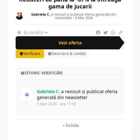
gama de jucarii
Gabriela C.
a revizuit și publicat oferta generată din
newsletter ·
5 Mar 2026
& condiții
G
Vezi oferta
-67%
Verificare
Descriere & condiții
ISTORIC VERIFICĂRI
Gabriela C.
a revizuit și publicat oferta
generată din newsletter
5 Mar 2026 · ora 11:52
Închide