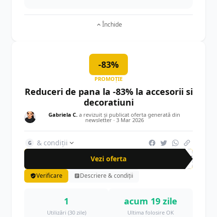
Închide
-83%
PROMOȚIE
Reduceri de pana la -83% la accesorii si
decoratiuni
Gabriela C.
a revizuit și publicat oferta generată din
newsletter ·
3 Mar 2026
& condiții
G
Vezi oferta
-83%
Verificare
Descriere & condiții
1
acum 19 zile
Utilizări (30 zile)
Ultima folosire OK