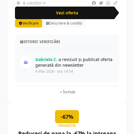
& condiții
G
Vezi oferta
-72%
Verificare
Descriere & condiții
ISTORIC VERIFICĂRI
Gabriela C.
a revizuit și publicat oferta
generată din newsletter
6 Mar 2026 · ora 14:34
Închide
-67%
PROMOȚIE
Reduceri de pana la -67% la intreaga