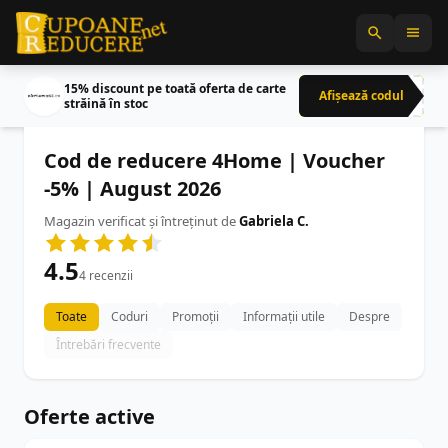
15% discount pe toată oferta de carte
Afișează codul
CRN
străină în stoc
Cod de reducere 4Home | Voucher
-5% | August 2026
Magazin verificat și întreținut de
Gabriela C.
4.5
4 recenzii
Toate
Coduri
Promoții
Informații utile
Despre
Întrebări frecvente
Oferte active