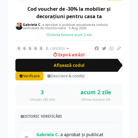
Cod voucher de -30% la mobilier și
decorațiuni pentru casa ta
Gabriela C.
a aprobat și publicat actualizarea codului
semnalată de monitorizare ·
5 Aug 2026
Ultima folosire acum 2 zile
& condiții
G
G
G
G
G
⏱ Expiră astăzi!
Afișează codul
DEC
Verificare
Descriere & condiții
3
acum 2 zile
Utilizări (30 zile)
Ultima folosire OK
ISTORIC VERIFICĂRI
Gabriela C.
a aprobat și publicat