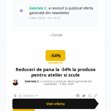
Gabriela C.
a revizuit și publicat oferta
generată din newsletter
3 Mar 2026 · ora 14:12
Închide
-54%
PROMOȚIE
Reduceri de pana la -54% la produse
pentru atelier si scule
Gabriela C.
a revizuit și publicat oferta generată din
newsletter ·
5 Mar 2026
& condiții
G
Vezi oferta
-54%