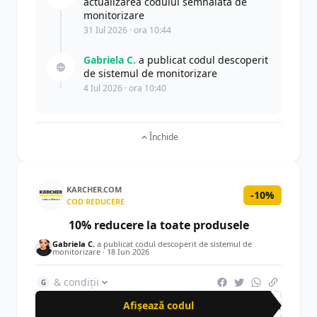
actualizarea codului semnalată de
monitorizare
31 Iul 2026 · ora 10:44
Gabriela C.
a publicat codul descoperit
de sistemul de monitorizare
4 Iul 2026 · ora 10:40
Închide
KARCHER.COM
-10%
COD REDUCERE
10% reducere la toate produsele
Gabriela C.
a publicat codul descoperit de sistemul de
monitorizare ·
18 Iun 2026
& condiții
G
Afișează codul
NEW