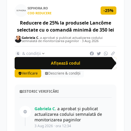
SEPHORA.RO
-25%
COD REDUCERE
Reducere de 25% la produsele Lancôme
selectate cu o comandă minimă de 350 lei
Gabriela C.
a aprobat și publicat actualizarea codului
semnalată de monitorizarea paginilor ·
3 Aug 2026
& condiții
G
Afișează codul
LAN
Verificare
Descriere & condiții
ISTORIC VERIFICĂRI
Gabriela C.
a aprobat și publicat
actualizarea codului semnalată de
monitorizarea paginilor
3 Aug 2026 · ora 12:34