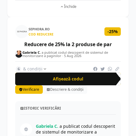
Închide
SEPHORA.RO
-25%
COD REDUCERE
Reducere de 25% la 2 produse de par
Gabriela C.
a publicat codul descoperit de sistemul de
monitorizare a paginilor ·
5 Aug 2026
& condiții
G
Afișează codul
HAI
Verificare
Descriere & condiții
ISTORIC VERIFICĂRI
Gabriela C.
a publicat codul descoperit
de sistemul de monitorizare a