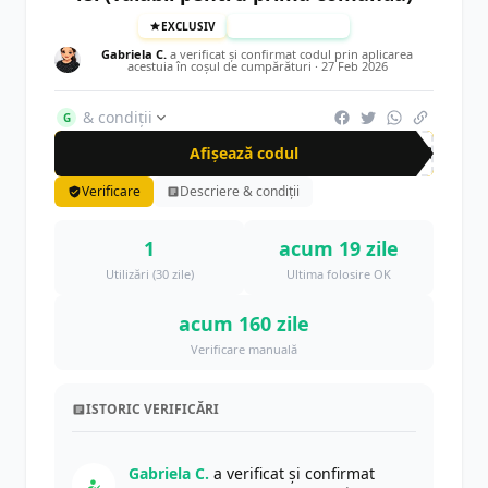
EXCLUSIV
TESTAT MANUAL
Gabriela C.
a verificat și confirmat codul prin aplicarea
acestuia în coșul de cumpărături ·
27 Feb 2026
& condiții
G
Afișează codul
DAR
Verificare
Descriere & condiții
1
acum 19 zile
Utilizări (30 zile)
Ultima folosire OK
acum 160 zile
Verificare manuală
ISTORIC VERIFICĂRI
Gabriela C.
a verificat și confirmat