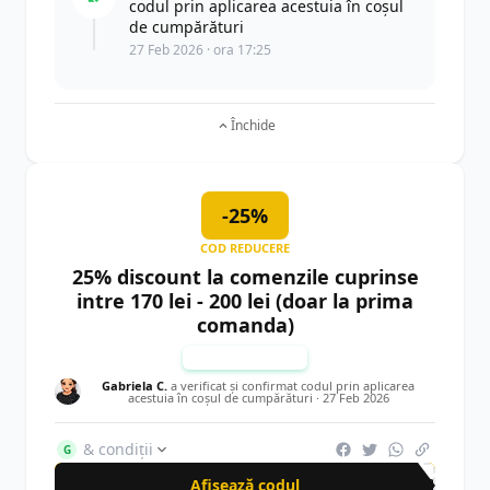
codul prin aplicarea acestuia în coșul
de cumpărături
27 Feb 2026 · ora 17:25
Închide
-25%
COD REDUCERE
25% discount la comenzile cuprinse
intre 170 lei - 200 lei (doar la prima
comanda)
TESTAT MANUAL
Gabriela C.
a verificat și confirmat codul prin aplicarea
acestuia în coșul de cumpărături ·
27 Feb 2026
& condiții
G
Afișează codul
DAR