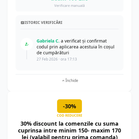
Verificare manuală
ISTORIC VERIFICĂRI
Gabriela C.
a verificat și confirmat
codul prin aplicarea acestuia în coșul
de cumpărături
27 Feb 2026 · ora 17:13
Închide
-30%
COD REDUCERE
30% discount la comenzile cu suma
cuprinsa intre minim 150- maxim 170
lei (valabil pentru prima comanda)