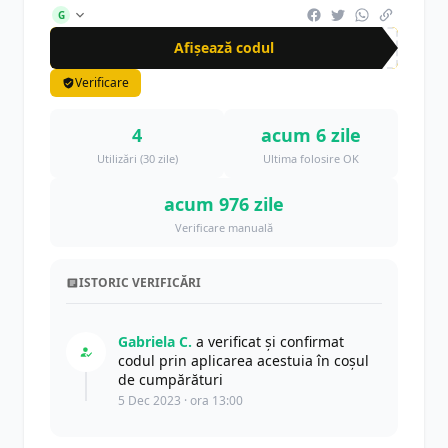
G
Afișează codul
CR-
Verificare
4
acum 6 zile
Utilizări (30 zile)
Ultima folosire OK
acum 976 zile
Verificare manuală
ISTORIC VERIFICĂRI
Gabriela C.
a verificat și confirmat
codul prin aplicarea acestuia în coșul
de cumpărături
5 Dec 2023 · ora 13:00