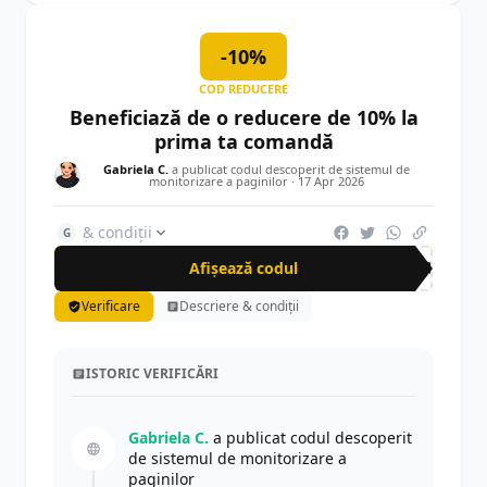
-10%
COD REDUCERE
Beneficiază de o reducere de 10% la
prima ta comandă
Gabriela C.
a publicat codul descoperit de sistemul de
monitorizare a paginilor ·
17 Apr 2026
& condiții
G
Afișează codul
FIR
Verificare
Descriere & condiții
ISTORIC VERIFICĂRI
Gabriela C.
a publicat codul descoperit
de sistemul de monitorizare a
paginilor