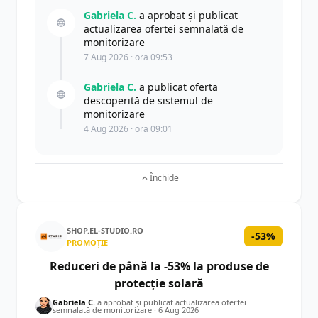
Gabriela C.
a aprobat și publicat
actualizarea ofertei semnalată de
monitorizare
7 Aug 2026 · ora 09:53
Gabriela C.
a publicat oferta
descoperită de sistemul de
monitorizare
4 Aug 2026 · ora 09:01
Închide
SHOP.EL-STUDIO.RO
-53%
PROMOȚIE
Reduceri de până la -53% la produse de
protecție solară
Gabriela C.
a aprobat și publicat actualizarea ofertei
semnalată de monitorizare ·
6 Aug 2026