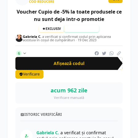
COD REDUCERE
Voucher Cupio de -5% la toate produsele ce
nu sunt deja intr-o promotie
EXCLUSIV
TESTAT MANUAL
Gabriela C.
a verificat și confirmat codul prin aplicarea
acestuia în coșul de cumpărături ·
19 Dec 2023
G
Afișează codul
CUP
Verificare
acum 962 zile
Verificare manuală
ISTORIC VERIFICĂRI
Gabriela C.
a verificat și confirmat