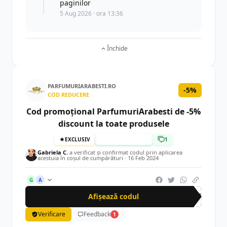
paginilor
5 Aug 2026 · ora 13:36
Închide
PARFUMURIARABESTI.RO
-5%
COD REDUCERE
Cod promoțional ParfumuriArabesti de -5%
discount la toate produsele
EXCLUSIV
TESTAT MANUAL
1
Gabriela C.
a verificat și confirmat codul prin aplicarea
acestuia în coșul de cumpărături ·
16 Feb 2024
G
A
Afișează codul
CUP
Verificare
Feedback
1