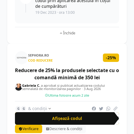
codul prin aplicarea acestuia în coșul
de cumpărături
19 Dec 2023 · ora 13:00
Închide
SEPHORA.RO
-25%
COD REDUCERE
Reducere de 25% la produsele selectate cu o
comandă minimă de 350 lei
Gabriela C.
a aprobat și publicat actualizarea codului
semnalată de monitorizarea paginilor ·
3 Aug 2026
Ultima folosire acum 2 zile
& condiții
G
G
Afișează codul
PRO
Verificare
Descriere & condiții