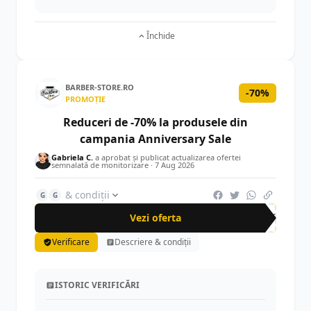
Închide
BARBER-STORE.RO
-70%
PROMOȚIE
Reduceri de -70% la produsele din
campania Anniversary Sale
Gabriela C.
a aprobat și publicat actualizarea ofertei
semnalată de monitorizare ·
7 Aug 2026
& condiții
G
G
Vezi oferta
-70%
Verificare
Descriere & condiții
ISTORIC VERIFICĂRI