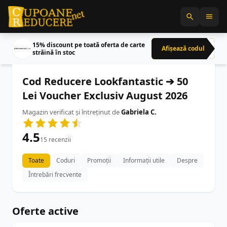
15% discount pe toată oferta de carte
Afișează codul
CRN
străină în stoc
Cod Reducere Lookfantastic ➔ 50
Lei Voucher Exclusiv August 2026
Magazin verificat și întreținut de
Gabriela C.
4.5
15 recenzii
Toate
Coduri
Promoții
Informații utile
Despre
Întrebări frecvente
Oferte active