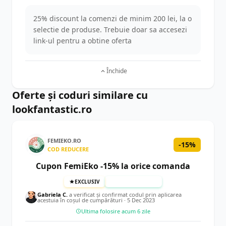
25% discount la comenzi de minim 200 lei, la o
selectie de produse. Trebuie doar sa accesezi
link-ul pentru a obtine oferta
Închide
Oferte și coduri similare cu
lookfantastic.ro
FEMIEKO.RO
-15%
COD REDUCERE
Cupon FemiEko -15% la orice comanda
EXCLUSIV
TESTAT MANUAL
Gabriela C.
a verificat și confirmat codul prin aplicarea
acestuia în coșul de cumpărături ·
5 Dec 2023
Ultima folosire acum 6 zile