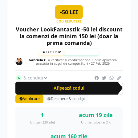
-50 LEI
COD REDUCERE
Voucher LookFantastik -50 lei discount
la comenzi de minim 150 lei (doar la
prima comanda)
EXCLUSIV
TESTAT MANUAL
Gabriela C.
a verificat și confirmat codul prin aplicarea
acestuia în coșul de cumpărături ·
27 Feb 2026
& condiții
G
Afișează codul
DAR
Verificare
Descriere & condiții
1
acum 19 zile
Utilizări (30 zile)
Ultima folosire OK
acum 160 zile