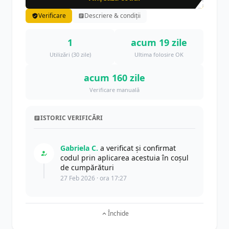
Verificare
Descriere & condiții
1
acum 19 zile
Utilizări (30 zile)
Ultima folosire OK
acum 160 zile
Verificare manuală
ISTORIC VERIFICĂRI
Gabriela C.
a verificat și confirmat
codul prin aplicarea acestuia în coșul
de cumpărături
27 Feb 2026 · ora 17:27
Închide