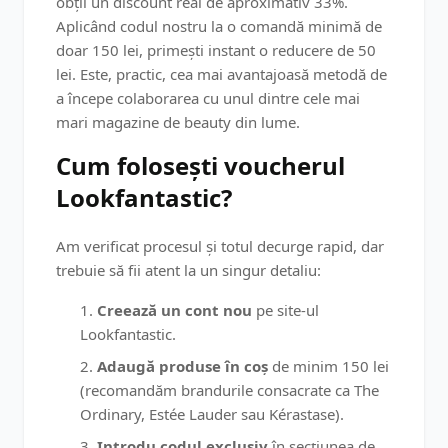
obții un discount real de aproximativ 33%.
Aplicând codul nostru la o comandă minimă de
doar 150 lei, primești instant o reducere de 50
lei. Este, practic, cea mai avantajoasă metodă de
a începe colaborarea cu unul dintre cele mai
mari magazine de beauty din lume.
Cum folosești voucherul
Lookfantastic?
Am verificat procesul și totul decurge rapid, dar
trebuie să fii atent la un singur detaliu:
Creează un cont nou
pe site-ul
Lookfantastic.
Adaugă produse în coș
de minim 150 lei
(recomandăm brandurile consacrate ca The
Ordinary, Estée Lauder sau Kérastase).
Introdu codul exclusiv
în secțiunea de