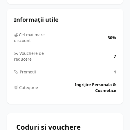
Informații utile
💰 Cel mai mare
30%
discount
✂️ Vouchere de
7
reducere
🏷️ Promoții
1
Ingrijire Personala &
🛒️ Categorie
Cosmetice
Coduri și vouchere