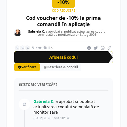
-10%
COD REDUCERE
Cod voucher de -10% la prima
comandă în aplicație
Gabriela C.
a aprobat și publicat actualizarea codului
semnalată de monitorizare ·
8 Aug 2026
& condiții
G
G
G
Afișează codul
APP
Verificare
Descriere & condiții
ISTORIC VERIFICĂRI
Gabriela C.
a aprobat și publicat
actualizarea codului semnalată de
monitorizare
8 Aug 2026 · ora 10:14