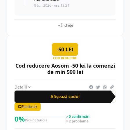
9 Iun 2026 · ora 12:21
Închide
-50 LEI
COD REDUCERE
Cod reducere Aosom -50 lei la comenzi
de min 599 lei
Detalii
Afișează codul
RP5
Feedback
0%
0 confirmări
Rată de Succes
2 probleme