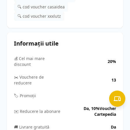
🔍 cod voucher casaidea
🔍 cod voucher xxxlutz
Informații utile
💰 Cel mai mare
20%
discount
✂️ Vouchere de
13
reducere
🏷️ Promoții
2
Da, 10%Voucher
✉️ Reducere la abonare
Cartepedia
🚚 Livrare gratuită
Da