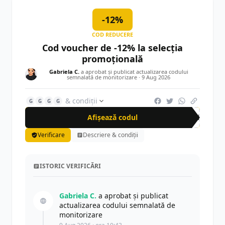
-12%
COD REDUCERE
Cod voucher de -12% la selecția
promoțională
Gabriela C.
a aprobat și publicat actualizarea codului
semnalată de monitorizare ·
9 Aug 2026
& condiții
G
G
G
G
Afișează codul
SUN
Verificare
Descriere & condiții
ISTORIC VERIFICĂRI
Gabriela C.
a aprobat și publicat
actualizarea codului semnalată de
monitorizare