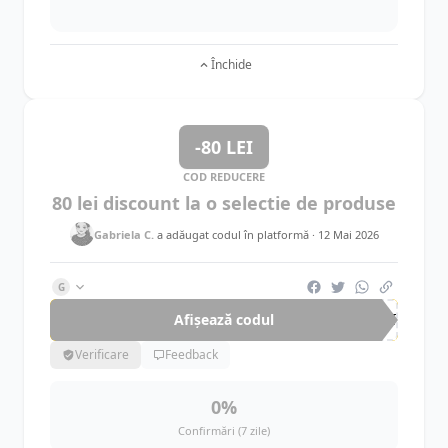
Închide
-80 LEI
COD REDUCERE
80 lei discount la o selectie de produse
Gabriela C.
a adăugat codul în platformă ·
12 Mai 2026
G
Afișează codul
EXT
Verificare
Feedback
0%
Confirmări (7 zile)