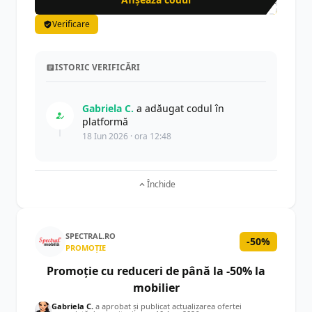
ext
Verificare
ISTORIC VERIFICĂRI
Gabriela C.
a adăugat codul în
platformă
18 Iun 2026 · ora 12:48
Închide
SPECTRAL.RO
-50%
PROMOȚIE
Promoție cu reduceri de până la -50% la
mobilier
Gabriela C.
a aprobat și publicat actualizarea ofertei