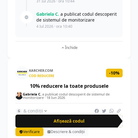
31 Iul 2026 · ora 10:44
Gabriela C.
a publicat codul descoperit
de sistemul de monitorizare
4 Iul 2026 · ora 10:40
Închide
KARCHER.COM
-10%
COD REDUCERE
10% reducere la toate produsele
Gabriela C.
a publicat codul descoperit de sistemul de
monitorizare ·
18 Iun 2026
& condiții
G
Afișează codul
NEW
Verificare
Descriere & condiții