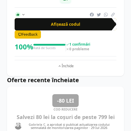
Afișează codul
FBO
Feedback
100%
1 confirmări
Rată de Succes
0 probleme
Închide
Oferte recente încheiate
-80 LEI
COD REDUCERE
Salvezi 80 lei la coșuri de peste 799 lei
Gabriela C.
a aprobat și publicat actualizarea codului
semnalată de monitorizarea paginilor ·
29 Iul 2026