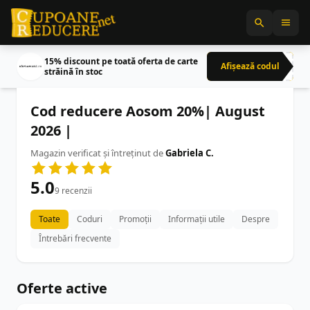
15% discount pe toată oferta de carte
Afișează codul
CRN
străină în stoc
Cod reducere Aosom 20%| August
2026 |
Magazin verificat și întreținut de
Gabriela C.
5.0
9 recenzii
Toate
Coduri
Promoții
Informații utile
Despre
Întrebări frecvente
Oferte active