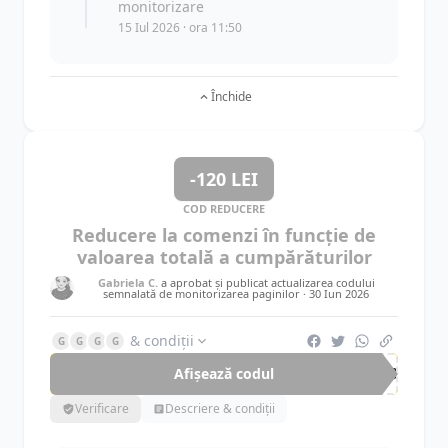
monitorizare
15 Iul 2026 · ora 11:50
Închide
-120 LEI
COD REDUCERE
Reducere la comenzi în funcție de
valoarea totală a cumpărăturilor
Gabriela C.
a aprobat și publicat actualizarea codului
semnalată de monitorizarea paginilor ·
30 Iun 2026
& condiții
G
G
G
G
Afișează codul
BOO
Verificare
Descriere & condiții