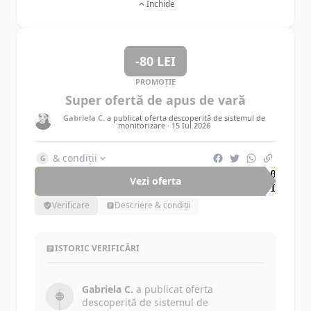
Închide
-80 LEI
PROMOȚIE
Super ofertă de apus de vară
Gabriela C.
a publicat oferta descoperită de sistemul de
monitorizare ·
15 Iul 2026
& condiții
G
-80
Vezi oferta
LEI
Verificare
Descriere & condiții
ISTORIC VERIFICĂRI
Gabriela C.
a publicat oferta
descoperită de sistemul de