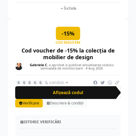
Închide
-15%
COD REDUCERE
Cod voucher de -15% la colecția de
mobilier de design
Gabriela C.
a aprobat și publicat actualizarea codului
semnalată de monitorizare ·
4 Aug 2026
& condiții
G
G
G
G
G
Afișează codul
DES
Verificare
Descriere & condiții
ISTORIC VERIFICĂRI