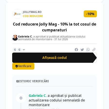
JOLLYMAG.RO
-10%
COD REDUCERE
Cod reducere Jolly Mag - 10% la tot cosul de
cumparaturi
Gabriela C.
a aprobat și publicat actualizarea codului
semnalată de monitorizare ·
31 Iul 2026
G
G
Afișează codul
JOL
Verificare
ISTORIC VERIFICĂRI
Gabriela C.
a aprobat și publicat
actualizarea codului semnalată de
monitorizare