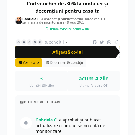
Cod voucher de -30% la mobilier și
decorațiuni pentru casa ta
Gabriela C.
a aprobat și publicat actualizarea codului
semnalată de monitorizare ·
9 Aug 2026
Ultima folosire acum 4 zile
& condiții
G
G
G
G
G
Afișează codul
DEC
Verificare
Descriere & condiții
3
acum 4 zile
Utilizări (30 zile)
Ultima folosire OK
ISTORIC VERIFICĂRI
Gabriela C.
a aprobat și publicat
actualizarea codului semnalată de
monitorizare