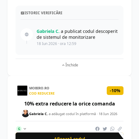
ISTORIC VERIFICĂRI
Gabriela C.
a publicat codul descoperit
de sistemul de monitorizare
18 Iun 2026 · ora 12:59
Închide
MOBIRO.RO
-10%
COD REDUCERE
10% extra reducere la orice comanda
Gabriela C.
a adăugat codul în platformă ·
18 Iun 2026
G
Afișează codul