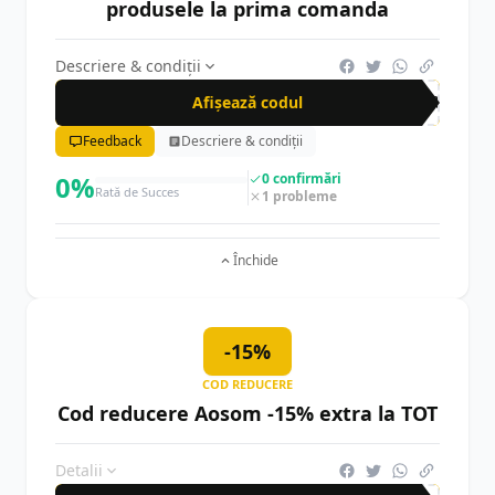
produsele la prima comanda
Descriere & condiții
Afișează codul
FIR
Feedback
Descriere & condiții
0%
0 confirmări
Rată de Succes
1 probleme
Închide
-15%
COD REDUCERE
Cod reducere Aosom -15% extra la TOT
Detalii