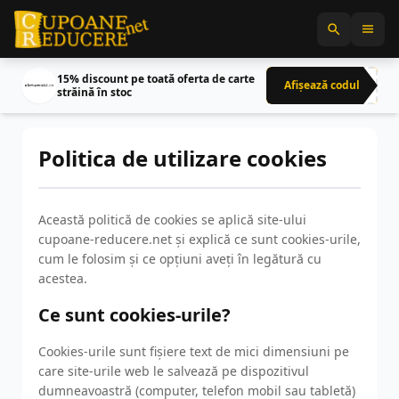
15% discount pe toată oferta de carte
Afișează codul
CRN
străină în stoc
Politica de utilizare cookies
Această politică de cookies se aplică site-ului
cupoane-reducere.net și explică ce sunt cookies-urile,
cum le folosim și ce opțiuni aveți în legătură cu
acestea.
Ce sunt cookies-urile?
Cookies-urile sunt fișiere text de mici dimensiuni pe
care site-urile web le salvează pe dispozitivul
dumneavoastră (computer, telefon mobil sau tabletă)