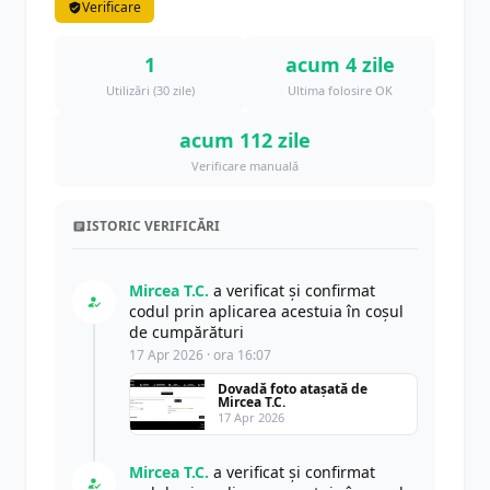
Verificare
1
acum 4 zile
Utilizări (30 zile)
Ultima folosire OK
acum 112 zile
Verificare manuală
ISTORIC VERIFICĂRI
Mircea T.C.
a verificat și confirmat
codul prin aplicarea acestuia în coșul
de cumpărături
17 Apr 2026 · ora 16:07
Dovadă foto atașată de
Mircea T.C.
17 Apr 2026
Mircea T.C.
a verificat și confirmat