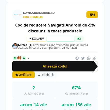
NAVIGATIIANDROID.RO
-5%
COD REDUCERE
Cod de reducere NavigatiiAndroid de -5%
discount la toate produsele
EXCLUSIV
TESTAT MANUAL
2
Mircea T.C.
a verificat și confirmat codul prin aplicarea
acestuia în coșul de cumpărături ·
24 Mar 2026
M
Afișează codul
CRN
Verificare
Feedback
2
67%
Utilizări (30 zile)
Confirmări (7 zile)
acum 14 zile
acum 136 zile