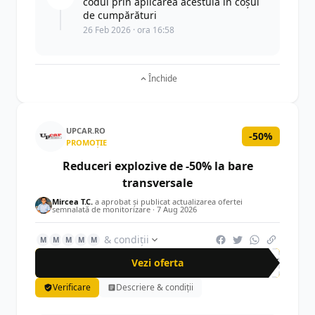
codul prin aplicarea acestuia în coșul
de cumpărături
26 Feb 2026 · ora 16:58
Închide
UPCAR.RO
-50%
PROMOȚIE
Reduceri explozive de -50% la bare
transversale
Mircea T.C.
a aprobat și publicat actualizarea ofertei
semnalată de monitorizare ·
7 Aug 2026
& condiții
M
M
M
M
M
Vezi oferta
-50%
Verificare
Descriere & condiții