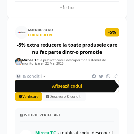
Închide
MXENDURO.RO
-5%
COD REDUCERE
-5% extra reducere la toate produsele care
nu fac parte dintr-o promotie
Mircea T.C.
a publicat codul descoperit de sistemul de
monitorizare ·
22 Mai 2026
& condiții
M
Afișează codul
cra
Verificare
Descriere & condiții
ISTORIC VERIFICĂRI
Mircea T.C.
a publicat codul descoperit