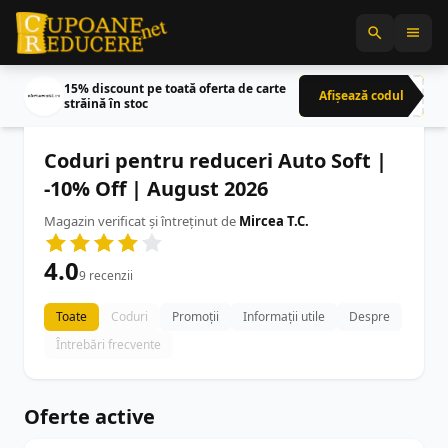
15% discount pe toată oferta de carte
Afișează codul
CRN
străină în stoc
Coduri pentru reduceri Auto Soft |
-10% Off | August 2026
Magazin verificat și întreținut de
Mircea T.C.
4.0
9 recenzii
Toate
Coduri
Promoții
Informații utile
Despre
Întrebări frecvente
Oferte active