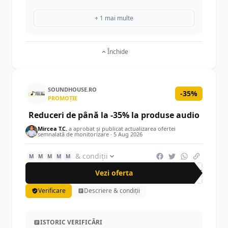
+ 1 mai multe
Închide
SOUNDHOUSE.RO
-35%
PROMOȚIE
Reduceri de până la -35% la produse audio
Mircea T.C.
a aprobat și publicat actualizarea ofertei
semnalată de monitorizare ·
5 Aug 2026
& condiții
M
M
M
M
M
Vezi oferta
-35%
Verificare
Descriere & condiții
ISTORIC VERIFICĂRI