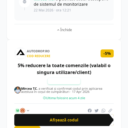
de sistemul de monitorizare
22 Mai 2026 · ora 12:21
Închide
AUTODROP.RO
-5%
COD REDUCERE
5% reducere la toate comenzile (valabil o
singura utilizare/client)
TESTAT MANUAL
Mircea T.C.
a verificat și confirmat codul prin aplicarea
acestuia în coșul de cumpărături ·
17 Apr 2026
Ultima folosire acum 4 zile
M
Afișează codul
CAD