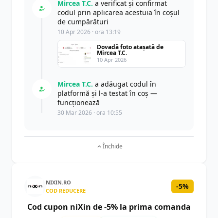
Mircea T.C.
a verificat și confirmat
codul prin aplicarea acestuia în coșul
de cumpărături
10 Apr 2026 · ora 13:19
Dovadă foto atașată de
Mircea T.C.
10 Apr 2026
Mircea T.C.
a adăugat codul în
platformă și l-a testat în coș —
funcționează
30 Mar 2026 · ora 10:55
Închide
NIXIN.RO
-5%
COD REDUCERE
Cod cupon niXin de -5% la prima comanda