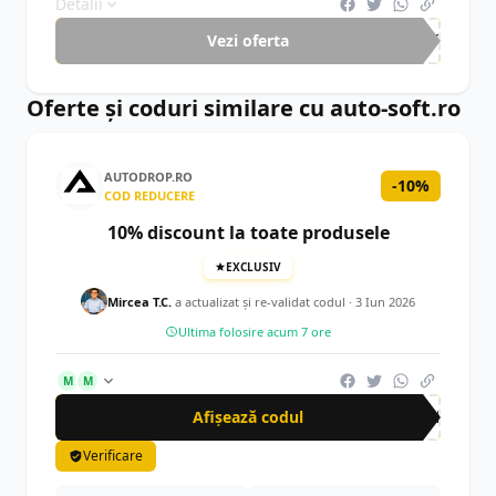
Detalii
Vezi oferta
-40%
Oferte și coduri similare cu auto-soft.ro
AUTODROP.RO
-10%
COD REDUCERE
10% discount la toate produsele
EXCLUSIV
Mircea T.C.
a actualizat şi re-validat codul ·
3 Iun 2026
Ultima folosire acum 7 ore
M
M
Afișează codul
CRN
Verificare