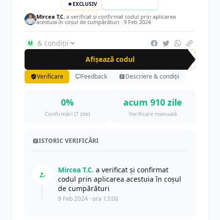
EXCLUSIV
TESTAT MANUAL
Mircea T.C.
a verificat și confirmat codul prin aplicarea
acestuia în coșul de cumpărături ·
9 Feb 2024
& condiții
M
Afișează codul
cup
Verificare
Feedback
Descriere & condiții
0%
acum 910 zile
Confirmări (7 zile)
Verificare manuală
ISTORIC VERIFICĂRI
Mircea T.C.
a verificat și confirmat
codul prin aplicarea acestuia în coșul
de cumpărături
9 Feb 2024 · ora 13:00