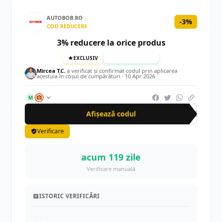
AUTOBOB.RO
-3%
COD REDUCERE
3% reducere la orice produs
EXCLUSIV
TESTAT MANUAL
Mircea T.C.
a verificat și confirmat codul prin aplicarea
acestuia în coșul de cumpărături ·
10 Apr 2026
M
Afișează codul
CRN
Verificare
acum 119 zile
Verificare manuală
ISTORIC VERIFICĂRI