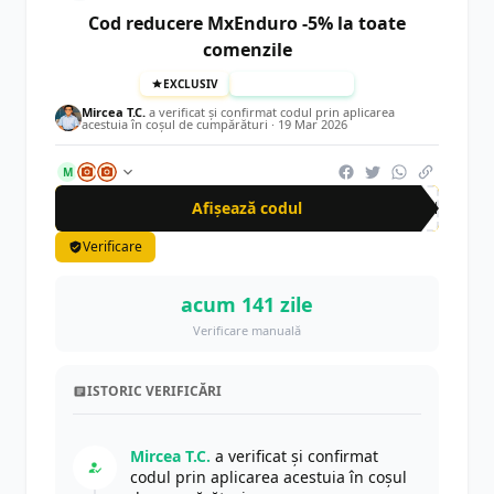
Cod reducere MxEnduro -5% la toate
comenzile
EXCLUSIV
TESTAT MANUAL
Mircea T.C.
a verificat și confirmat codul prin aplicarea
acestuia în coșul de cumpărături ·
19 Mar 2026
M
Afișează codul
CRN
Verificare
acum 141 zile
Verificare manuală
ISTORIC VERIFICĂRI
Mircea T.C.
a verificat și confirmat
codul prin aplicarea acestuia în coșul