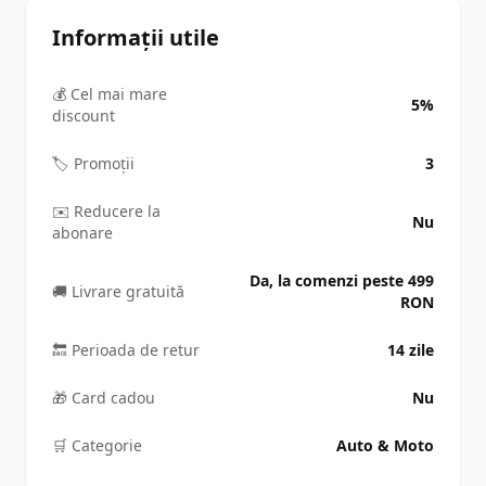
Informații utile
💰 Cel mai mare
5%
discount
🏷️ Promoții
3
✉️ Reducere la
Nu
abonare
Da, la comenzi peste 499
🚚 Livrare gratuită
RON
🔙 Perioada de retur
14 zile
🎁 Card cadou
Nu
🛒️ Categorie
Auto & Moto