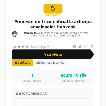
PROMOȚIE
Primește un tricou oficial la achiziția
anvelopelor Hankook
Mircea T.C.
a aprobat și publicat actualizarea ofertei
semnalată de monitorizare ·
6 Aug 2026
& condiții
M
M
M
M
Vezi oferta
Verificare
Descriere & condiții
1
acum 10 zile
Utilizări (30 zile)
Ultima folosire OK
ISTORIC VERIFICĂRI