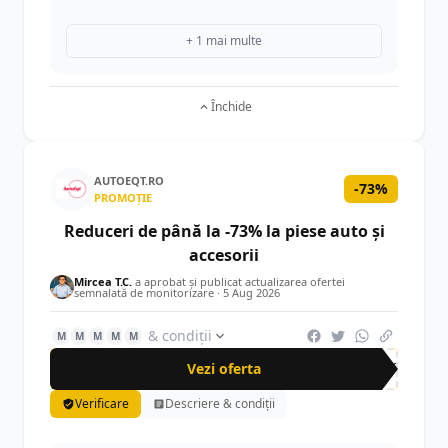
+ 1 mai multe
Închide
AUTOEQT.RO
-73%
PROMOȚIE
Reduceri de până la -73% la piese auto și
accesorii
Mircea T.C.
a aprobat și publicat actualizarea ofertei
semnalată de monitorizare ·
5 Aug 2026
& condiții
M
M
M
M
M
Vezi oferta
-73%
Verificare
Descriere & condiții