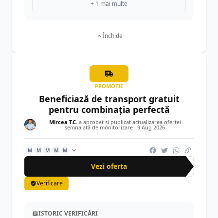
+ 1 mai multe
Închide
PROMOȚIE
Beneficiază de transport gratuit
pentru combinația perfectă
Mircea T.C.
a aprobat și publicat actualizarea ofertei
semnalată de monitorizare ·
9 Aug 2026
M
M
M
M
M
Vezi oferta
Verificare
ISTORIC VERIFICĂRI