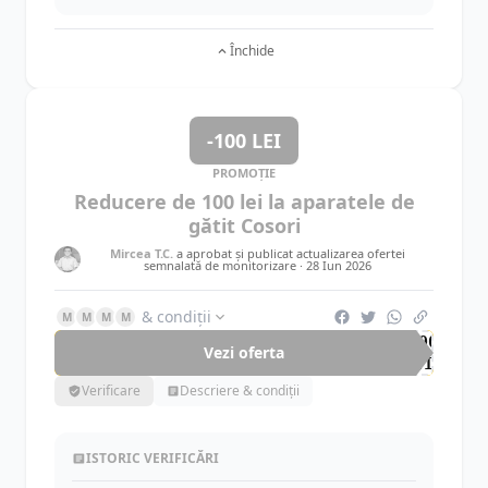
Închide
-100 LEI
PROMOȚIE
Reducere de 100 lei la aparatele de
gătit Cosori
Mircea T.C.
a aprobat și publicat actualizarea ofertei
semnalată de monitorizare ·
28 Iun 2026
& condiții
M
M
M
M
-100
Vezi oferta
LEI
Verificare
Descriere & condiții
ISTORIC VERIFICĂRI