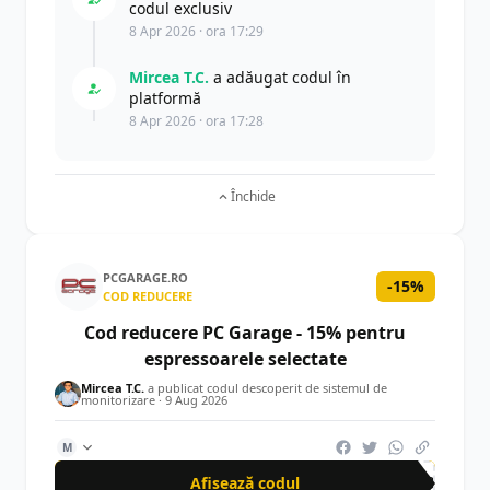
codul exclusiv
8 Apr 2026 · ora 17:29
Mircea T.C.
a adăugat codul în
platformă
8 Apr 2026 · ora 17:28
Închide
PCGARAGE.RO
-15%
COD REDUCERE
Cod reducere PC Garage - 15% pentru
espressoarele selectate
Mircea T.C.
a publicat codul descoperit de sistemul de
monitorizare ·
9 Aug 2026
M
Afișează codul
6J9