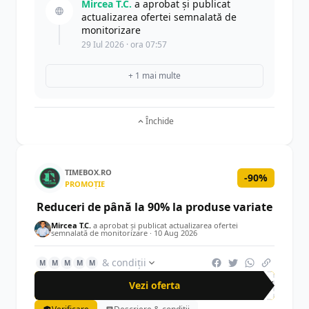
Mircea T.C.
a aprobat și publicat
actualizarea ofertei semnalată de
monitorizare
29 Iul 2026 · ora 07:57
+ 1 mai multe
Închide
TIMEBOX.RO
-90%
PROMOȚIE
Reduceri de până la 90% la produse variate
Mircea T.C.
a aprobat și publicat actualizarea ofertei
semnalată de monitorizare ·
10 Aug 2026
& condiții
M
M
M
M
M
Vezi oferta
-90%