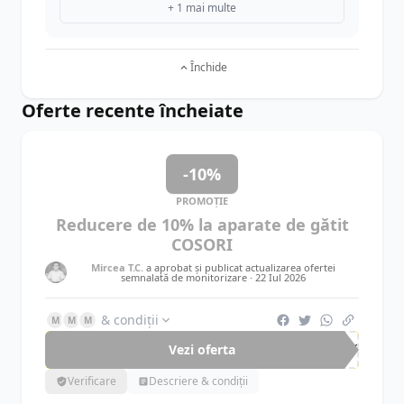
+ 1 mai multe
Închide
Oferte recente încheiate
-10%
PROMOȚIE
Reducere de 10% la aparate de gătit
COSORI
Mircea T.C.
a aprobat și publicat actualizarea ofertei
semnalată de monitorizare ·
22 Iul 2026
& condiții
M
M
M
Vezi oferta
-10%
Verificare
Descriere & condiții