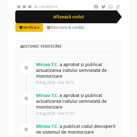
& condiții
M
M
M
Afișează codul
Fun
Verificare
Descriere & condiții
ISTORIC VERIFICĂRI
Mircea T.C.
a aprobat și publicat
actualizarea codului semnalată de
monitorizare
8 Aug 2026 · ora 18:10
Mircea T.C.
a aprobat și publicat
actualizarea codului semnalată de
monitorizare
5 Aug 2026 · ora 11:53
Mircea T.C.
a publicat codul descoperit
de sistemul de monitorizare