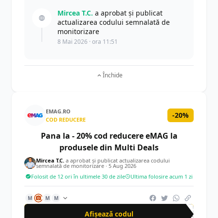
Mircea T.C.
a aprobat și publicat
actualizarea codului semnalată de
monitorizare
8 Mai 2026 · ora 11:51
Închide
EMAG.RO
-20%
COD REDUCERE
Pana la - 20% cod reducere eMAG la
produsele din Multi Deals
Mircea T.C.
a aprobat și publicat actualizarea codului
semnalată de monitorizare ·
5 Aug 2026
Folosit de 12 ori în ultimele 30 de zile
Ultima folosire acum 1 zi
M
M
M
Afișează codul
MUL