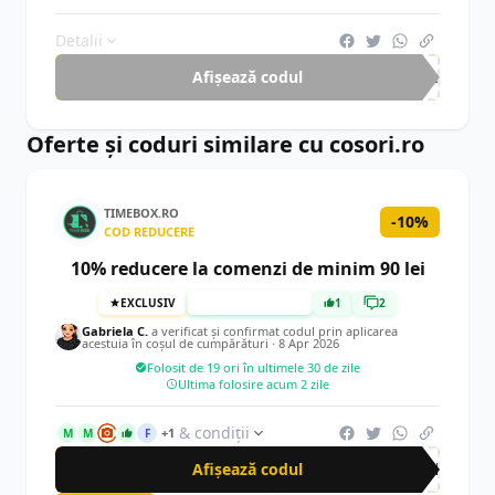
Detalii
Afișează codul
tre
Oferte și coduri similare cu cosori.ro
TIMEBOX.RO
-10%
COD REDUCERE
10% reducere la comenzi de minim 90 lei
EXCLUSIV
TESTAT MANUAL
1
2
Gabriela C.
a verificat și confirmat codul prin aplicarea
acestuia în coșul de cumpărături ·
8 Apr 2026
Folosit de 19 ori în ultimele 30 de zile
Ultima folosire acum 2 zile
& condiții
+1
M
M
F
Afișează codul
CRN