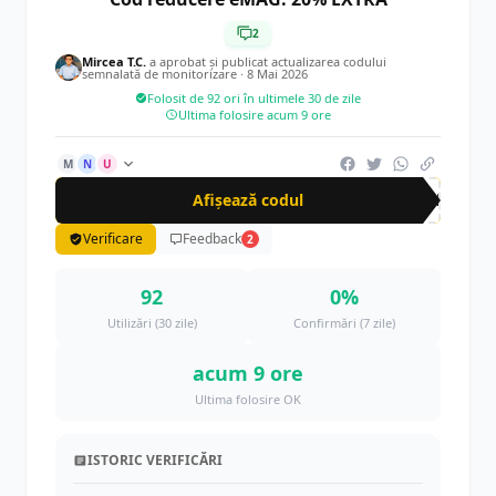
2
Mircea T.C.
a aprobat și publicat actualizarea codului
semnalată de monitorizare ·
8 Mai 2026
Folosit de 92 ori în ultimele 30 de zile
Ultima folosire acum 9 ore
M
N
U
Afișează codul
GEN
Verificare
Feedback
2
92
0%
Utilizări (30 zile)
Confirmări (7 zile)
acum 9 ore
Ultima folosire OK
ISTORIC VERIFICĂRI