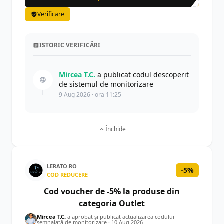
Verificare
ISTORIC VERIFICĂRI
Mircea T.C.
a publicat codul descoperit
de sistemul de monitorizare
9 Aug 2026 · ora 11:25
Închide
LERATO.RO
-5%
COD REDUCERE
Cod voucher de -5% la produse din
categoria Outlet
Mircea T.C.
a aprobat și publicat actualizarea codului
semnalată de monitorizare ·
10 Aug 2026