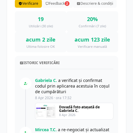
Verificare
Feedback
Descriere & condiții
2
19
20%
Utilizări (30 zile)
Confirmări (7 zile)
acum 2 zile
acum 123 zile
Ultima folosire OK
Verificare manuală
ISTORIC VERIFICĂRI
Gabriela C.
a verificat și confirmat
codul prin aplicarea acestuia în coșul
de cumpărături
8 Apr 2026 · ora 17:32
Dovadă foto atașată de
Gabriela C.
8 Apr 2026
Mircea T.C.
a re-negociat și actualizat