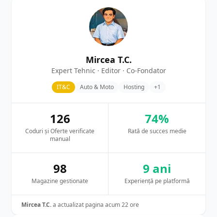
Mircea T.C.
Expert Tehnic · Editor · Co-Fondator
IT&C
Auto & Moto
Hosting
+1
126
74%
Coduri și Oferte verificate
Rată de succes medie
manual
98
9 ani
Magazine gestionate
Experiență pe platformă
Mircea T.C.
a actualizat pagina acum 22 ore