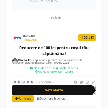
2 Aug 2026 · ora 08:53
Închide
EMAG.RO
-100 LEI
PROMOȚIE
Reducere de 100 lei pentru coșul tău
săptămânal
Mircea T.C.
a aprobat și publicat actualizarea ofertei
semnalată de monitorizare ·
10 Aug 2026
Folosit de 12 ori în ultimele 30 de zile
Ultima folosire acum 22 ore
& condiții
M
M
M
M
M
-100
Vezi oferta
LEI
Verificare
Descriere & condiții