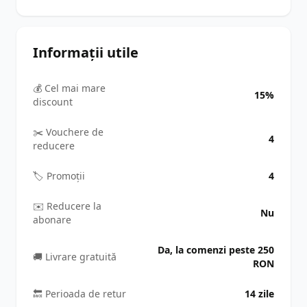
Informații utile
💰 Cel mai mare
15%
discount
✂️ Vouchere de
4
reducere
🏷️ Promoții
4
✉️ Reducere la
Nu
abonare
Da, la comenzi peste 250
🚚 Livrare gratuită
RON
🔙 Perioada de retur
14 zile