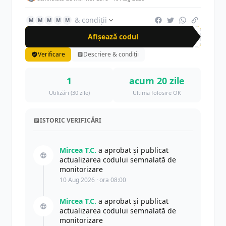
& condiții
M
M
M
M
M
Afișează codul
OUT
Verificare
Descriere & condiții
1
acum 20 zile
Utilizări (30 zile)
Ultima folosire OK
ISTORIC VERIFICĂRI
Mircea T.C.
a aprobat și publicat
actualizarea codului semnalată de
monitorizare
10 Aug 2026 · ora 08:00
Mircea T.C.
a aprobat și publicat
actualizarea codului semnalată de
monitorizare