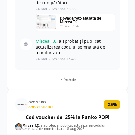
de cumpărături
24 Mar 2026 · ora 23:33
Dovadă foto atașată de
Mircea T.C.
24 Mar 2026
Mircea T.C.
a aprobat și publicat
actualizarea codului semnalată de
monitorizare
24 Mar 2026 · ora 15:43
Închide
OZONE.RO
-25%
COD REDUCERE
Cod voucher de -25% la Funko POP!
Mircea T.C.
a aprobat și publicat actualizarea codului
semnalată de monitorizare ·
8 Aug 2026