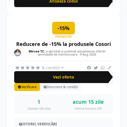
Afișează codul
BON
-15%
PROMOȚIE
Reducere de -15% la produsele Cosori
Mircea T.C.
a aprobat și publicat actualizarea ofertei
semnalată de monitorizare ·
9 Aug 2026
& condiții
M
M
M
M
M
Vezi oferta
-15%
Verificare
Descriere & condiții
1
acum 15 zile
Utilizări (30 zile)
Ultima folosire OK
ISTORIC VERIFICĂRI