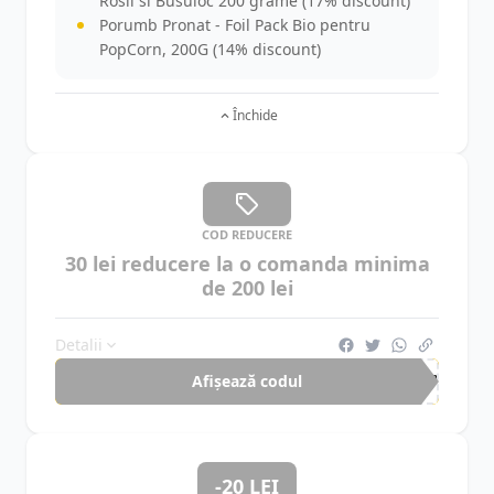
Rosii si Busuioc 200 grame (17% discount)
Porumb Pronat - Foil Pack Bio pentru
PopCorn, 200G (14% discount)
Închide
COD REDUCERE
30 lei reducere la o comanda minima
de 200 lei
Detalii
Afișează codul
CUP
-20 LEI