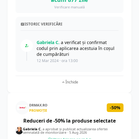
Verificare manuală
ISTORIC VERIFICĂRI
Gabriela C.
a verificat și confirmat
codul prin aplicarea acestuia în coșul
de cumpărături
12 Mar 2024 · ora 13:00
Închide
DRMAX.RO
-50%
PROMOȚIE
Reduceri de -50% la produse selectate
Gabriela C.
a aprobat și publicat actualizarea ofertei
semnalată de monitorizare ·
5 Aug 2026