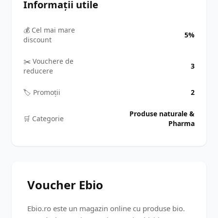
Informații utile
💰 Cel mai mare
5%
discount
✂️ Vouchere de
3
reducere
🏷️ Promoții
2
Produse naturale &
🛒️ Categorie
Pharma
Voucher Ebio
Ebio.ro este un magazin online cu produse bio.