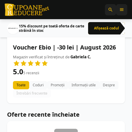
15% discount pe toată oferta de carte
Afișează codul
CRN
străină în stoc
Voucher Ebio | -30 lei | August 2026
Magazin verificat și întreținut de
Gabriela C.
5.0
5 recenzii
Toate
Coduri
Promoții
Informații utile
Despre
Întrebări frecvente
Oferte recente încheiate