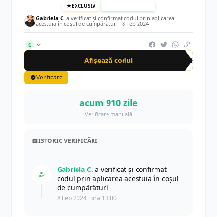
EXCLUSIV
TESTAT MANUAL
Gabriela C.
a verificat și confirmat codul prin aplicarea
acestuia în coșul de cumpărături ·
8 Feb 2024
G
Afișează codul
CRN
Verificare
acum 910 zile
Verificare manuală
ISTORIC VERIFICĂRI
Gabriela C.
a verificat și confirmat
codul prin aplicarea acestuia în coșul
de cumpărături
8 Feb 2024 · ora 13:00