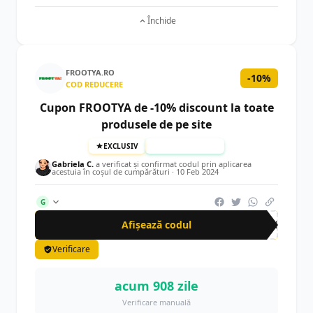
Închide
FROOTYA.RO
-10%
COD REDUCERE
Cupon FROOTYA de -10% discount la toate
produsele de pe site
EXCLUSIV
TESTAT MANUAL
Gabriela C.
a verificat și confirmat codul prin aplicarea
acestuia în coșul de cumpărături ·
10 Feb 2024
G
Afișează codul
CRN
Verificare
acum 908 zile
Verificare manuală