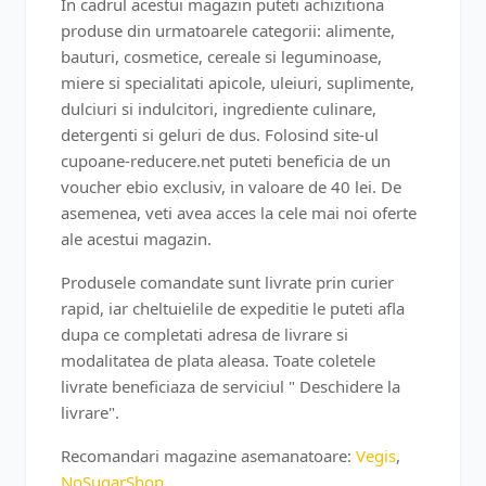
In cadrul acestui magazin puteti achizitiona
produse din urmatoarele categorii: alimente,
bauturi, cosmetice, cereale si leguminoase,
miere si specialitati apicole, uleiuri, suplimente,
dulciuri si indulcitori, ingrediente culinare,
detergenti si geluri de dus. Folosind site-ul
cupoane-reducere.net puteti beneficia de un
voucher ebio exclusiv, in valoare de 40 lei. De
asemenea, veti avea acces la cele mai noi oferte
ale acestui magazin.
Produsele comandate sunt livrate prin curier
rapid, iar cheltuielile de expeditie le puteti afla
dupa ce completati adresa de livrare si
modalitatea de plata aleasa. Toate coletele
livrate beneficiaza de serviciul " Deschidere la
livrare".
Recomandari magazine asemanatoare:
Vegis
,
NoSugarShop
.