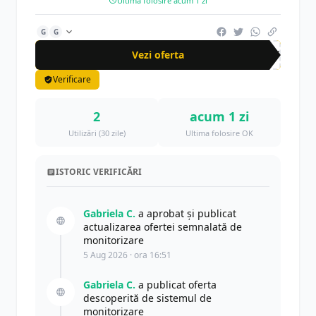
Ultima folosire acum 1 zi
G
G
Vezi oferta
-50%
Verificare
2
acum 1 zi
Utilizări (30 zile)
Ultima folosire OK
ISTORIC VERIFICĂRI
Gabriela C.
a aprobat și publicat
actualizarea ofertei semnalată de
monitorizare
5 Aug 2026 · ora 16:51
Gabriela C.
a publicat oferta
descoperită de sistemul de
monitorizare