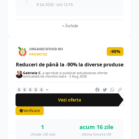
8 Iul 2026 · ora 12:16
Închide
ORGANICSFOOD.RO
-90%
PROMOȚIE
Reduceri de până la -90% la diverse produse
Gabriela C.
a aprobat și publicat actualizarea ofertei
semnalată de monitorizare ·
5 Aug 2026
G
G
G
G
G
Vezi oferta
-90%
Verificare
1
acum 16 zile
Utilizări (30 zile)
Ultima folosire OK