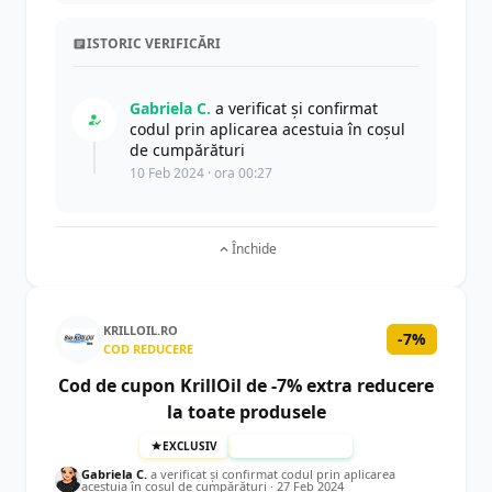
ISTORIC VERIFICĂRI
Gabriela C.
a verificat și confirmat
codul prin aplicarea acestuia în coșul
de cumpărături
10 Feb 2024 · ora 00:27
Închide
KRILLOIL.RO
-7%
COD REDUCERE
Cod de cupon KrillOil de -7% extra reducere
la toate produsele
EXCLUSIV
TESTAT MANUAL
Gabriela C.
a verificat și confirmat codul prin aplicarea
acestuia în coșul de cumpărături ·
27 Feb 2024