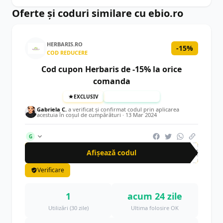
Oferte și coduri similare cu ebio.ro
HERBARIS.RO
-15%
COD REDUCERE
Cod cupon Herbaris de -15% la orice
comanda
EXCLUSIV
TESTAT MANUAL
Gabriela C.
a verificat și confirmat codul prin aplicarea
acestuia în coșul de cumpărături ·
13 Mar 2024
G
Afișează codul
CRN
Verificare
1
acum 24 zile
Utilizări (30 zile)
Ultima folosire OK