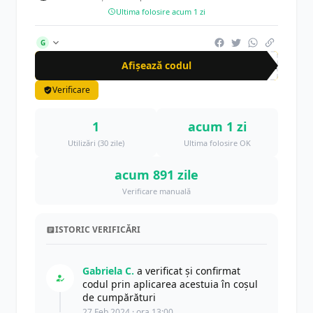
Ultima folosire acum 1 zi
G
Afișează codul
Cup
Verificare
1
acum 1 zi
Utilizări (30 zile)
Ultima folosire OK
acum 891 zile
Verificare manuală
ISTORIC VERIFICĂRI
Gabriela C.
a verificat și confirmat
codul prin aplicarea acestuia în coșul
de cumpărături
27 Feb 2024 · ora 13:00