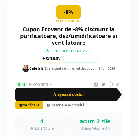
-8%
COD REDUCERE
Cupon Ecovent de -8% discount la
purificatoare, dez/umidificatoare si
ventilatoare
Ultima folosire acum 2 zile
EXCLUSIV
TESTAT MANUAL
Gabriela C.
a actualizat şi re-validat codul ·
9 Iun 2026
& condiții
G
G
Afișează codul
cup
Verificare
Descriere & condiții
4
acum 2 zile
Utilizări (30 zile)
Ultima folosire OK