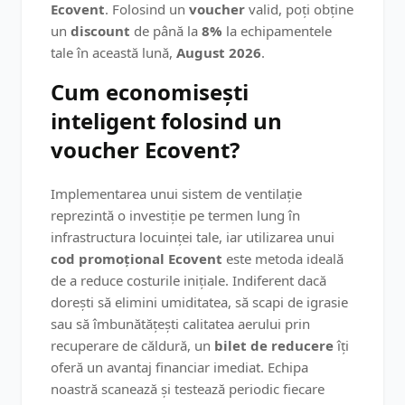
Ecovent
. Folosind un
voucher
valid, poți obține
un
discount
de până la
8%
la echipamentele
tale în această lună,
August 2026
.
Cum economisești
inteligent folosind un
voucher Ecovent?
Implementarea unui sistem de ventilație
reprezintă o investiție pe termen lung în
infrastructura locuinței tale, iar utilizarea unui
cod promoțional Ecovent
este metoda ideală
de a reduce costurile inițiale. Indiferent dacă
dorești să elimini umiditatea, să scapi de igrasie
sau să îmbunătățești calitatea aerului prin
recuperare de căldură, un
bilet de reducere
îți
oferă un avantaj financiar imediat. Echipa
noastră scanează și testează periodic fiecare