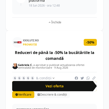
platformă
18 Iun 2026 · ora 12:48
Închide
XXXLUTZ.RO
-50%
PROMOȚIE
Reduceri de până la -50% la bucătăriile la
comandă
Gabriela C.
a aprobat și publicat actualizarea ofertei
semnalată de monitorizare ·
9 Aug 2026
& condiții
G
G
G
G
G
Vezi oferta
-50%
Verificare
Descriere & condiții