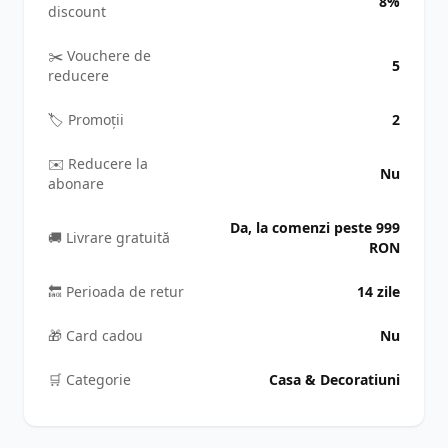
8%
discount
✂️ Vouchere de
5
reducere
🏷️ Promoții
2
✉️ Reducere la
Nu
abonare
Da, la comenzi peste 999
🚚 Livrare gratuită
RON
🔙 Perioada de retur
14 zile
🎁 Card cadou
Nu
🛒️ Categorie
Casa & Decoratiuni