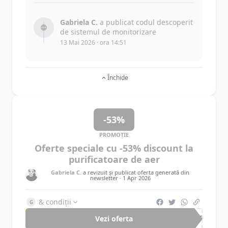
Gabriela C.
a publicat codul descoperit
de sistemul de monitorizare
13 Mai 2026 · ora 14:51
Închide
-53%
PROMOȚIE
Oferte speciale cu -53% discount la
purificatoare de aer
Gabriela C.
a revizuit și publicat oferta generată din
newsletter ·
1 Apr 2026
& condiții
G
Vezi oferta
-53%