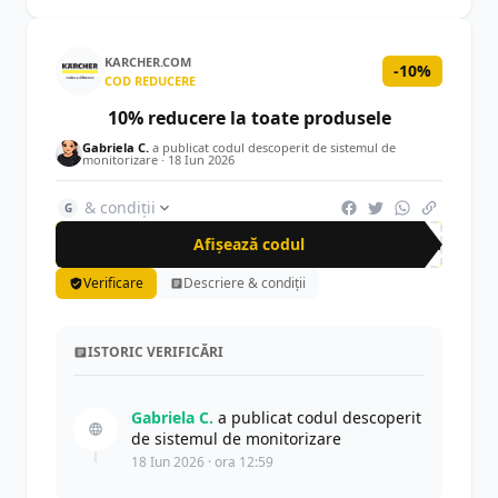
KARCHER.COM
-10%
COD REDUCERE
10% reducere la toate produsele
Gabriela C.
a publicat codul descoperit de sistemul de
monitorizare ·
18 Iun 2026
& condiții
G
Afișează codul
NEW
Verificare
Descriere & condiții
ISTORIC VERIFICĂRI
Gabriela C.
a publicat codul descoperit
de sistemul de monitorizare
18 Iun 2026 · ora 12:59