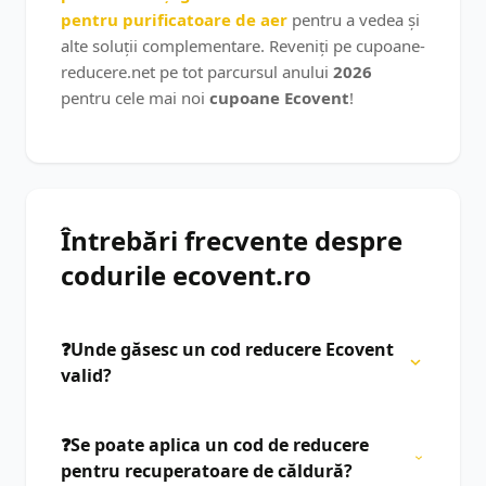
pentru purificatoare de aer
pentru a vedea și
alte soluții complementare. Reveniți pe cupoane-
reducere.net pe tot parcursul anului
2026
pentru cele mai noi
cupoane Ecovent
!
Întrebări frecvente despre
codurile ecovent.ro
❓Unde găsesc un cod reducere Ecovent
valid?
Cele mai sigure coduri sunt afișate pe această
pagină. Verificăm manual fiecare voucher
❓Se poate aplica un cod de reducere
Ecovent pentru a-ți asigura un discount de până
pentru recuperatoare de căldură?
la 8% în August 2026.