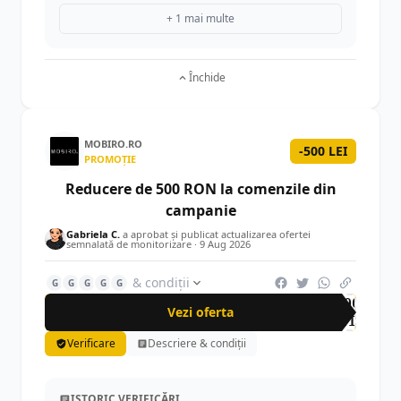
+ 1 mai multe
Închide
MOBIRO.RO
-500 LEI
PROMOȚIE
Reducere de 500 RON la comenzile din
campanie
Gabriela C.
a aprobat și publicat actualizarea ofertei
semnalată de monitorizare ·
9 Aug 2026
& condiții
G
G
G
G
G
-500
Vezi oferta
LEI
Verificare
Descriere & condiții
ISTORIC VERIFICĂRI