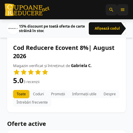
15% discount pe toată oferta de carte
Afișează codul
CRN
străină în stoc
Cod Reducere Ecovent 8%| August
2026
Magazin verificat și întreținut de
Gabriela C.
5.0
3 recenzii
Toate
Coduri
Promoții
Informații utile
Despre
Întrebări frecvente
Oferte active