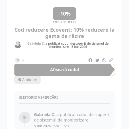
-10%
COD REDUCERE
Cod reducere Ecovent: 10% reducere la
gama de răcire
Gabriela C.
a publicat codul descoperit de sistemul de
monitorizare ·
5 Iun 2026
G
Afișează codul
VAR
Verificare
ISTORIC VERIFICĂRI
Gabriela C.
a publicat codul descoperit
de sistemul de monitorizare
5 Iun 2026 · ora 11:23