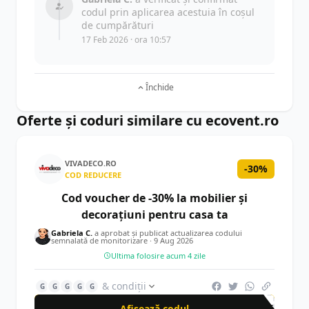
codul prin aplicarea acestuia în coșul
de cumpărături
17 Feb 2026 · ora 10:57
Închide
Oferte și coduri similare cu ecovent.ro
VIVADECO.RO
-30%
COD REDUCERE
Cod voucher de -30% la mobilier și
decorațiuni pentru casa ta
Gabriela C.
a aprobat și publicat actualizarea codului
semnalată de monitorizare ·
9 Aug 2026
Ultima folosire acum 4 zile
& condiții
G
G
G
G
G
Afișează codul