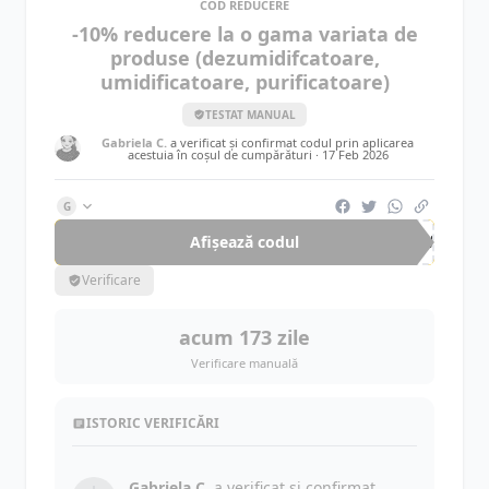
COD REDUCERE
-10% reducere la o gama variata de
produse (dezumidifcatoare,
umidificatoare, purificatoare)
TESTAT MANUAL
Gabriela C.
a verificat și confirmat codul prin aplicarea
acestuia în coșul de cumpărături ·
17 Feb 2026
G
Afișează codul
LOV
Verificare
acum 173 zile
Verificare manuală
ISTORIC VERIFICĂRI
Gabriela C.
a verificat și confirmat