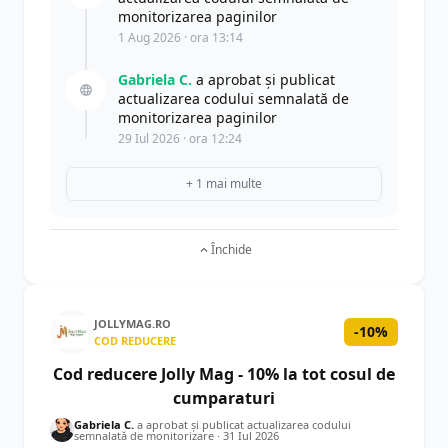
monitorizarea paginilor
1 Aug 2026 · ora 13:14
Gabriela C.
a aprobat și publicat
actualizarea codului semnalată de
monitorizarea paginilor
29 Iul 2026 · ora 12:24
+ 1 mai multe
Închide
JOLLYMAG.RO
-10%
COD REDUCERE
Cod reducere Jolly Mag - 10% la tot cosul de
cumparaturi
Gabriela C.
a aprobat și publicat actualizarea codului
semnalată de monitorizare ·
31 Iul 2026