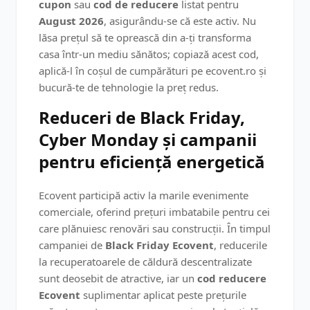
cupon
sau
cod de reducere
listat pentru
August 2026
, asigurându-se că este activ. Nu
lăsa prețul să te oprească din a-ți transforma
casa într-un mediu sănătos; copiază acest cod,
aplică-l în coșul de cumpărături pe ecovent.ro și
bucură-te de tehnologie la preț redus.
Reduceri de Black Friday,
Cyber Monday și campanii
pentru eficiență energetică
Ecovent participă activ la marile evenimente
comerciale, oferind prețuri imbatabile pentru cei
care plănuiesc renovări sau construcții. În timpul
campaniei de
Black Friday Ecovent
, reducerile
la recuperatoarele de căldură descentralizate
sunt deosebit de atractive, iar un
cod reducere
Ecovent
suplimentar aplicat peste prețurile