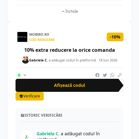
Închide
MOBIRO.RO
-10%
COD REDUCERE
10% extra reducere la orice comanda
Gabriela C.
a adăugat codul în platformă ·
18 Iun 2026
G
Afișează codul
ext
Verificare
ISTORIC VERIFICĂRI
Gabriela C.
a adăugat codul în