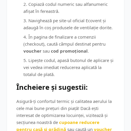
Copiază codul numeric sau alfanumeric
afișat în fereastră.
Navighează pe site-ul oficial Ecovent și
adaugă în coș produsele de ventilație dorite.
În pagina de finalizare a comenzii
(checkout), caută câmpul destinat pentru
voucher
sau
cod promoțional
.
Lipește codul, apasă butonul de aplicare și
vei vedea imediat reducerea aplicată la
totalul de plată.
Încheiere și sugestii:
Asigură-ți confortul termic și calitatea aerului la
cele mai bune prețuri din piață! Dacă ești
interesat de optimizarea locuinței, vizitează și
secțiunea noastră de
cupoane reducere
pentru casă și grădină
sau caută un
voucher