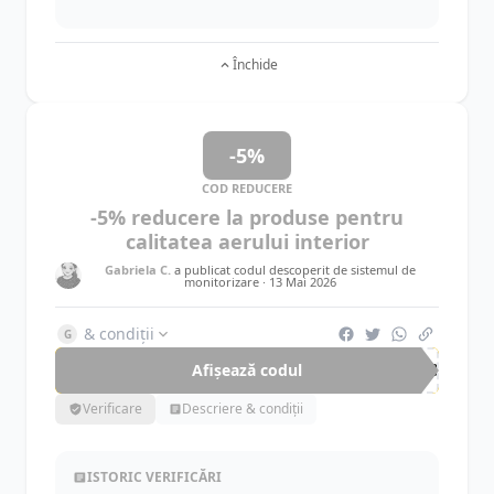
Închide
-5%
COD REDUCERE
-5% reducere la produse pentru
calitatea aerului interior
Gabriela C.
a publicat codul descoperit de sistemul de
monitorizare ·
13 Mai 2026
& condiții
G
Afișează codul
ECO
Verificare
Descriere & condiții
ISTORIC VERIFICĂRI