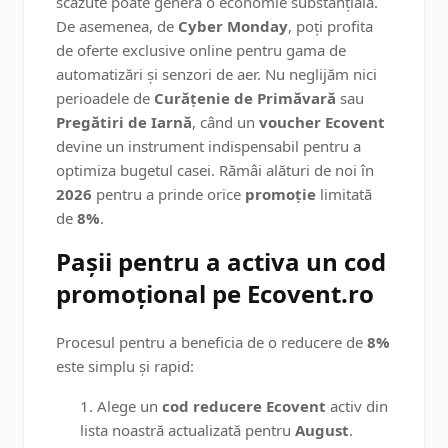
scăzute poate genera o economie substanțială.
De asemenea, de
Cyber Monday
, poți profita
de oferte exclusive online pentru gama de
automatizări și senzori de aer. Nu neglijăm nici
perioadele de
Curățenie de Primăvară
sau
Pregătiri de Iarnă
, când un
voucher Ecovent
devine un instrument indispensabil pentru a
optimiza bugetul casei. Rămâi alături de noi în
2026
pentru a prinde orice
promoție
limitată
de
8%
.
Pașii pentru a activa un cod
promoțional pe Ecovent.ro
Procesul pentru a beneficia de o reducere de
8%
este simplu și rapid:
Alege un
cod reducere Ecovent
activ din
lista noastră actualizată pentru
August
.