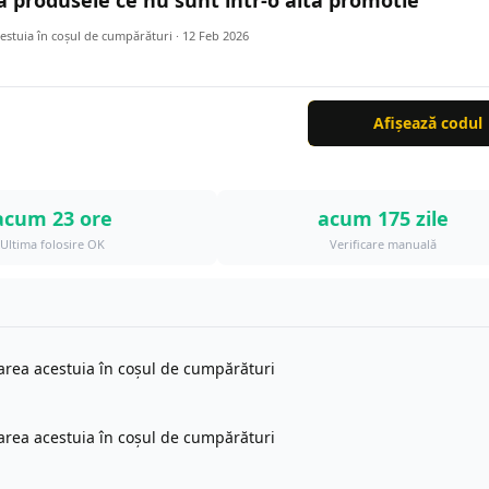
a produsele ce nu sunt intr-o alta promotie
cestuia în coșul de cumpărături ·
12 Feb 2026
Afișează codul
acum 23 ore
acum 175 zile
Ultima folosire OK
Verificare manuală
icarea acestuia în coșul de cumpărături
icarea acestuia în coșul de cumpărături