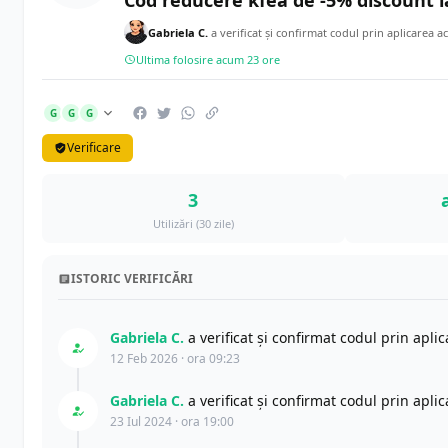
Cod reducere kfea de -5% discount l
Gabriela C.
a verificat și confirmat codul prin aplicarea a
Ultima folosire acum 23 ore
G
G
G
Verificare
3
Utilizări (30 zile)
ISTORIC VERIFICĂRI
Gabriela C.
a verificat și confirmat codul prin apl
12 Feb 2026 · ora 09:23
Gabriela C.
a verificat și confirmat codul prin apl
23 Iul 2024 · ora 19:00