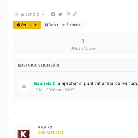
& condiții
G
Verificare
Descriere & condiții
1
Utilizări (30 zile)
ISTORIC VERIFICĂRI
Gabriela C.
a aprobat și publicat actualizarea cod
12 Mai 2026 · ora 20:33
KFEA.RO
COD REDUCERE