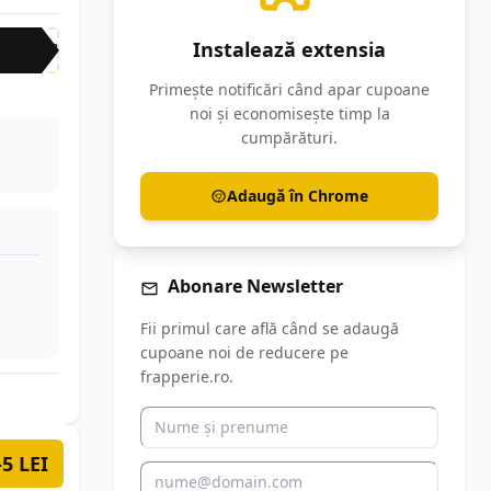
Instalează extensia
SUP
Primește notificări când apar cupoane
noi și economisește timp la
cumpărături.
Adaugă în Chrome
Abonare Newsletter
Fii primul care află când se adaugă
cupoane noi de reducere pe
frapperie.ro.
-5 LEI