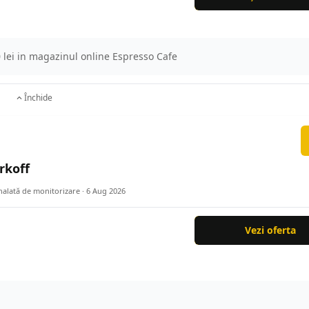
 lei in magazinul online Espresso Cafe
Închide
rkoff
nalată de monitorizare ·
6 Aug 2026
Vezi oferta