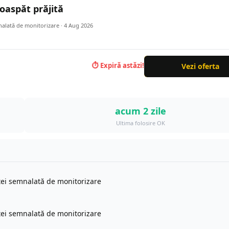
oaspăt prăjită
nalată de monitorizare ·
4 Aug 2026
⏱ Expiră astăzi!
Vezi oferta
acum 2 zile
Ultima folosire OK
rtei semnalată de monitorizare
rtei semnalată de monitorizare