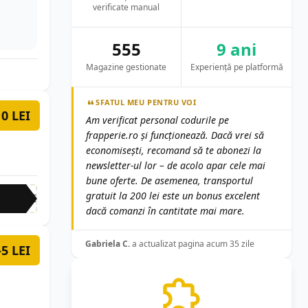
verificate manual
555
9 ani
Magazine gestionate
Experiență pe platformă
SFATUL MEU PENTRU VOI
10 LEI
Am verificat personal codurile pe
frapperie.ro și funcționează. Dacă vrei să
economisești, recomand să te abonezi la
newsletter-ul lor – de acolo apar cele mai
bune oferte. De asemenea, transportul
gratuit la 200 lei este un bonus excelent
KFE
dacă comanzi în cantitate mai mare.
Gabriela C.
a actualizat pagina acum 35 zile
-5 LEI