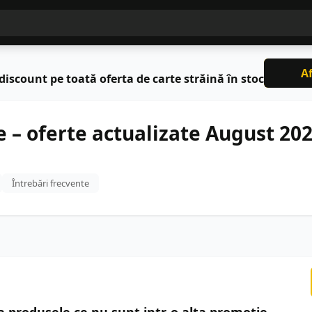
Af
discount pe toată oferta de carte străină în stoc
e – oferte actualizate August 20
Întrebări frecvente