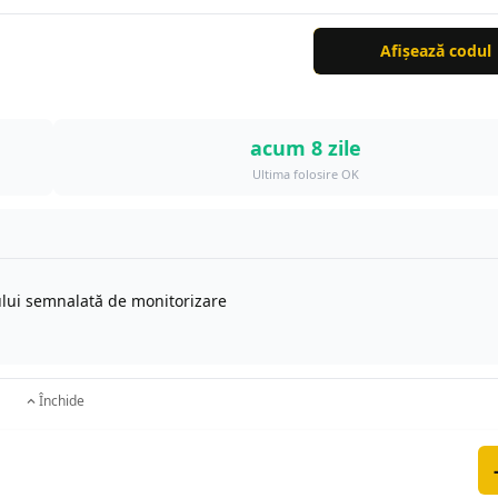
Afișează codul
acum 8 zile
Ultima folosire OK
ului semnalată de monitorizare
Închide