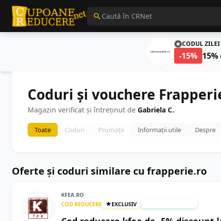
CODUL ZILEI
-15%
15% 
Coduri și vouchere Frapperi
Magazin verificat și întreținut de
Gabriela C.
Toate
Coduri
Promoții
Informații utile
Despre
Oferte și coduri similare cu frapperie.ro
KFEA.RO
COD REDUCERE
EXCLUSIV
TESTAT MANUAL