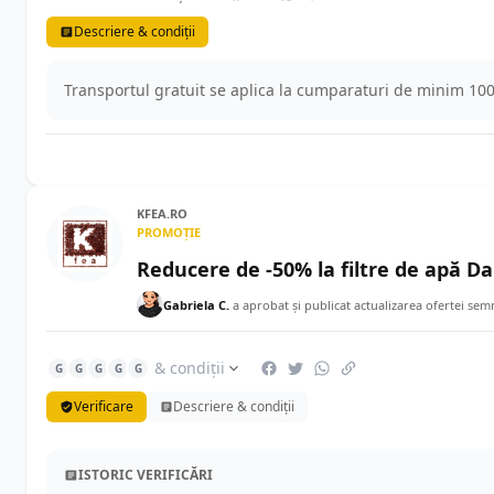
Descriere & condiții
Transportul gratuit se aplica la cumparaturi de minim 100
KFEA.RO
PROMOȚIE
Reducere de -50% la filtre de apă Da
Gabriela C.
a aprobat și publicat actualizarea ofertei sem
& condiții
G
G
G
G
G
Verificare
Descriere & condiții
ISTORIC VERIFICĂRI