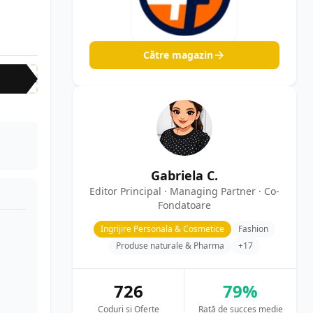
Către magazin
ras
Gabriela C.
Editor Principal · Managing Partner · Co-
Fondatoare
Ingrijire Personala & Cosmetice
Fashion
Produse naturale & Pharma
+17
726
79%
Coduri și Oferte
Rată de succes medie