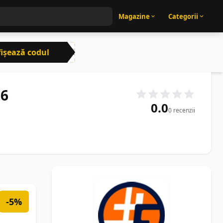
Magazine
Categorii
ișează codul
CRN
26
0.0
0 recenzii
-5%