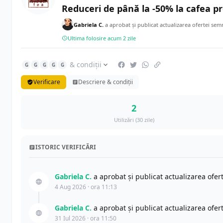
Reduceri de până la -50% la cafea pr
Gabriela C.
a aprobat și publicat actualizarea ofertei sem
Ultima folosire acum 2 zile
& condiții
G
G
G
G
G
Verificare
Descriere & condiții
2
Utilizări (30 zile)
ISTORIC VERIFICĂRI
Gabriela C.
a aprobat și publicat actualizarea ofe
4 Aug 2026 · ora 11:13
Gabriela C.
a aprobat și publicat actualizarea ofe
31 Iul 2026 · ora 11:50