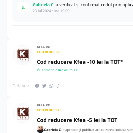
Gabriela C.
a verificat și confirmat codul prin apl
23 Iul 2024 · ora 19:00
KFEA.RO
COD REDUCERE
Cod reducere Kfea -10 lei la TOT*
Ultima folosire acum 1 zi
Detalii
KFEA.RO
COD REDUCERE
Cod reducere Kfea -5 lei la TOT
Gabriela C.
a aprobat și publicat actualizarea codului se