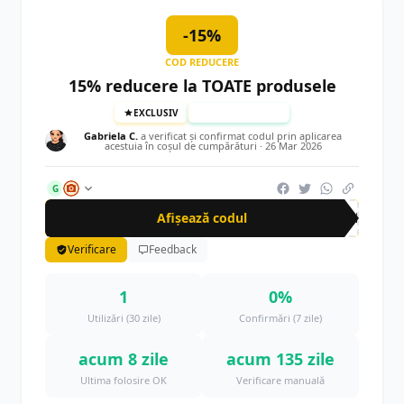
-15%
COD REDUCERE
15% reducere la TOATE produsele
EXCLUSIV
TESTAT MANUAL
Gabriela C.
a verificat și confirmat codul prin aplicarea
acestuia în coșul de cumpărături ·
26 Mar 2026
G
Afișează codul
CRN
Verificare
Feedback
1
0%
Utilizări (30 zile)
Confirmări (7 zile)
acum 8 zile
acum 135 zile
Ultima folosire OK
Verificare manuală