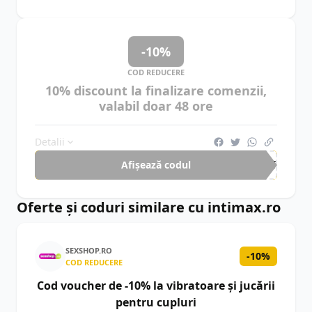
-10%
COD REDUCERE
10% discount la finalizare comenzii,
valabil doar 48 ore
Detalii
Afișează codul
MKT
Oferte și coduri similare cu intimax.ro
SEXSHOP.RO
-10%
COD REDUCERE
Cod voucher de -10% la vibratoare și jucării
pentru cupluri