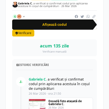
Gabriela C.
a verificat și confirmat codul prin aplicarea
acestuia în coșul de cumpărături ·
26 Mar 2026
G
Afișează codul
Cup
Verificare
acum 135 zile
Verificare manuală
ISTORIC VERIFICĂRI
Gabriela C.
a verificat și confirmat
codul prin aplicarea acestuia în coșul
de cumpărături
26 Mar 2026 · ora 21:50
Dovadă foto atașată de
Gabriela C.
26 Mar 2026