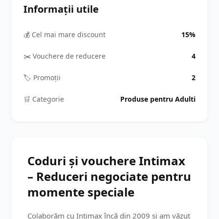
Informații utile
💰 Cel mai mare discount
15%
✂️ Vouchere de reducere
4
🏷️ Promoții
2
🛒️ Categorie
Produse pentru Adulti
Coduri și vouchere Intimax
– Reduceri negociate pentru
momente speciale
Colaborăm cu Intimax încă din 2009 și am văzut