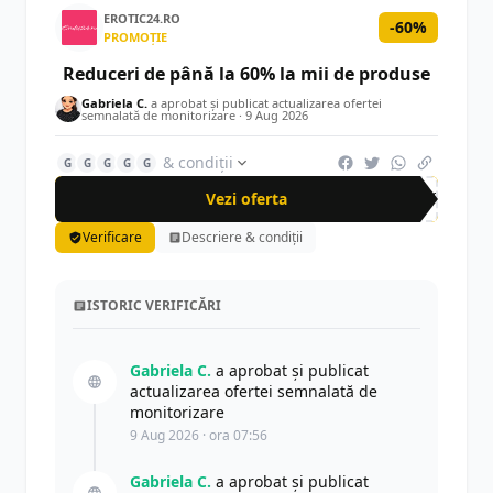
EROTIC24.RO
-60%
PROMOȚIE
Reduceri de până la 60% la mii de produse
Gabriela C.
a aprobat și publicat actualizarea ofertei
semnalată de monitorizare ·
9 Aug 2026
& condiții
G
G
G
G
G
Vezi oferta
-60%
Verificare
Descriere & condiții
ISTORIC VERIFICĂRI
Gabriela C.
a aprobat și publicat
actualizarea ofertei semnalată de
monitorizare
9 Aug 2026 · ora 07:56
Gabriela C.
a aprobat și publicat