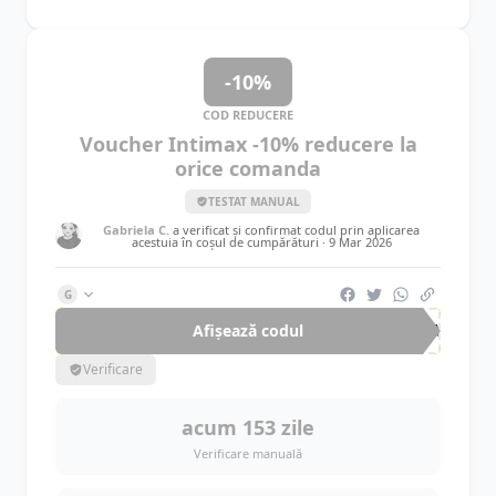
-10%
COD REDUCERE
Voucher Intimax -10% reducere la
orice comanda
TESTAT MANUAL
Gabriela C.
a verificat și confirmat codul prin aplicarea
acestuia în coșul de cumpărături ·
9 Mar 2026
G
Afișează codul
VEA
Verificare
acum 153 zile
Verificare manuală