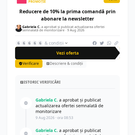
PROMOȚIE
Reducere de 10% la prima comandă prin
abonare la newsletter
Gabriela C.
a aprobat și publicat actualizarea ofertei
semnalată de monitorizare ·
9 Aug 2026
& condiții
G
G
G
G
G
Vezi oferta
-10%
Verificare
Descriere & condiții
ISTORIC VERIFICĂRI
Gabriela C.
a aprobat și publicat
actualizarea ofertei semnalată de
monitorizare
9 Aug 2026 · ora 08:53
Gabriela C.
a aprobat și publicat