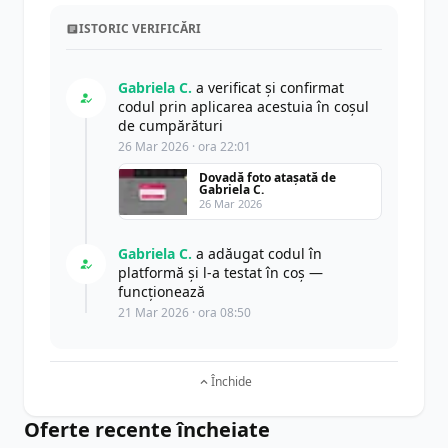
ISTORIC VERIFICĂRI
Gabriela C.
a verificat și confirmat
codul prin aplicarea acestuia în coșul
de cumpărături
26 Mar 2026 · ora 22:01
Dovadă foto atașată de
Gabriela C.
26 Mar 2026
Gabriela C.
a adăugat codul în
platformă și l-a testat în coș —
funcționează
21 Mar 2026 · ora 08:50
Închide
Oferte recente încheiate