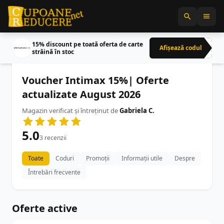
15% discount pe toată oferta de carte
Afișează codul
CRN
străină în stoc
Voucher Intimax 15%| Oferte
actualizate August 2026
Magazin verificat și întreținut de
Gabriela C.
5.0
3 recenzii
Toate
Coduri
Promoții
Informații utile
Despre
Întrebări frecvente
Oferte active