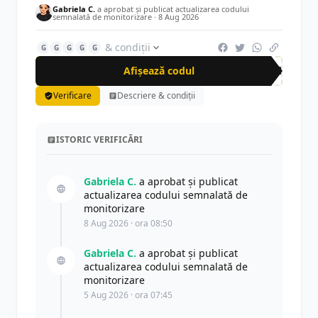
Gabriela C.
a aprobat și publicat actualizarea codului
semnalată de monitorizare ·
8 Aug 2026
& condiții
G
G
G
G
G
Afișează codul
VIB
Verificare
Descriere & condiții
ISTORIC VERIFICĂRI
Gabriela C.
a aprobat și publicat
actualizarea codului semnalată de
monitorizare
8 Aug 2026 · ora 08:50
Gabriela C.
a aprobat și publicat
actualizarea codului semnalată de
monitorizare
5 Aug 2026 · ora 07:45