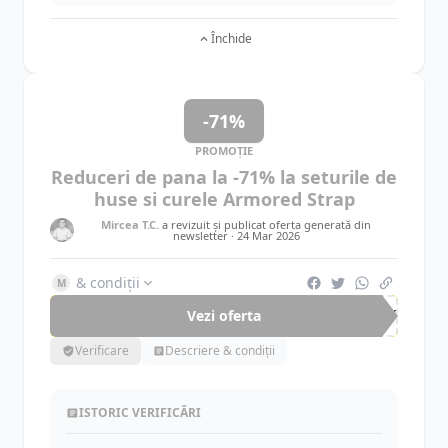
Închide
-71%
PROMOȚIE
Reduceri de pana la -71% la seturile de
huse si curele Armored Strap
Mircea T.C.
a revizuit și publicat oferta generată din
newsletter ·
24 Mar 2026
& condiții
M
Vezi oferta
-71%
Verificare
Descriere & condiții
ISTORIC VERIFICĂRI