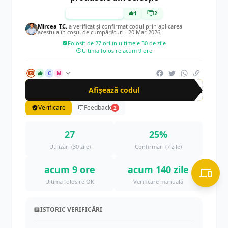
TESTAT MANUAL
1
2
Mircea T.C.
a verificat și confirmat codul prin aplicarea
acestuia în coșul de cumpărături ·
20 Mar 2026
Folosit de 27 ori în ultimele 30 de zile
Ultima folosire acum 9 ore
C
M
Afișează codul
gen
Verificare
Feedback
2
27
25%
Utilizări (30 zile)
Confirmări (7 zile)
acum 9 ore
acum 140 zile
Ultima folosire OK
Verificare manuală
ISTORIC VERIFICĂRI