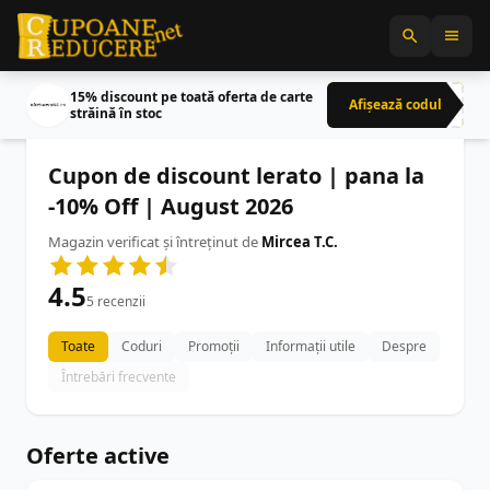
15% discount pe toată oferta de carte
Afișează codul
CRN
străină în stoc
Cupon de discount lerato | pana la
-10% Off | August 2026
Magazin verificat și întreținut de
Mircea T.C.
4.5
5 recenzii
Toate
Coduri
Promoții
Informații utile
Despre
Întrebări frecvente
Oferte active