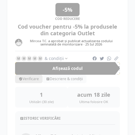
-5%
COD REDUCERE
Cod voucher pentru -5% la produsele
din categoria Outlet
Mircea T.C.
a aprobat și publicat actualizarea codului
semnalată de monitorizare ·
25 Iul 2026
& condiții
M
M
M
M
M
Afișează codul
OUT
Verificare
Descriere & condiții
1
acum 18 zile
Utilizări (30 zile)
Ultima folosire OK
ISTORIC VERIFICĂRI