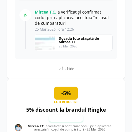
Mircea T.C.
a verificat și confirmat
codul prin aplicarea acestuia în coșul
de cumpărături
25 Mar 2026 · ora 12:26
Dovadă foto atașată de
Mircea T.C.
25 Mar 2026
Închide
-5%
COD REDUCERE
5% discount la brandul Ringke
TESTAT MANUAL
Mircea T.C.
a verificat și confirmat codul prin aplicarea
acestuia în coșul de cumpărături ·
25 Mar 2026