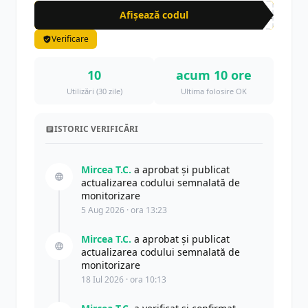
Afișează codul
MUL
Verificare
10
acum 10 ore
Utilizări (30 zile)
Ultima folosire OK
ISTORIC VERIFICĂRI
Mircea T.C.
a aprobat și publicat
actualizarea codului semnalată de
monitorizare
5 Aug 2026 · ora 13:23
Mircea T.C.
a aprobat și publicat
actualizarea codului semnalată de
monitorizare
18 Iul 2026 · ora 10:13