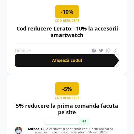
-10%
COD REDUCERE
Cod reducere Lerato: -10% la accesorii
smartwatch
Detalii
Afișează codul
AS2
-5%
COD REDUCERE
5% reducere la prima comanda facuta
pe site
TESTAT MANUAL
1
Mircea T.C.
a verificat și confirmat codul prin aplicarea
acestuia în coșul de cumpărături ·
16 Feb 2026