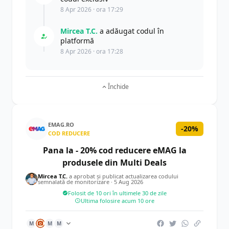
8 Apr 2026 · ora 17:29
Mircea T.C.
a adăugat codul în
platformă
8 Apr 2026 · ora 17:28
Închide
EMAG.RO
-20%
COD REDUCERE
Pana la - 20% cod reducere eMAG la
produsele din Multi Deals
Mircea T.C.
a aprobat și publicat actualizarea codului
semnalată de monitorizare ·
5 Aug 2026
Folosit de 10 ori în ultimele 30 de zile
Ultima folosire acum 10 ore
M
M
M