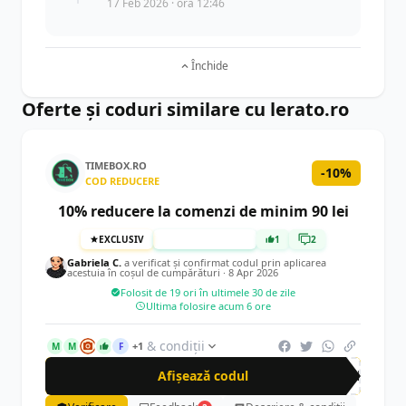
17 Feb 2026 · ora 12:46
Închide
Oferte și coduri similare cu lerato.ro
TIMEBOX.RO
-10%
COD REDUCERE
10% reducere la comenzi de minim 90 lei
EXCLUSIV
TESTAT MANUAL
1
2
Gabriela C.
a verificat și confirmat codul prin aplicarea
acestuia în coșul de cumpărături ·
8 Apr 2026
Folosit de 19 ori în ultimele 30 de zile
Ultima folosire acum 6 ore
& condiții
+1
M
M
F
Afișează codul
CRN