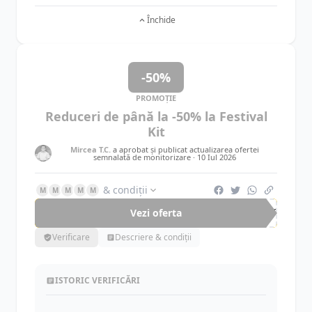
Închide
-50%
PROMOȚIE
Reduceri de până la -50% la Festival
Kit
Mircea T.C.
a aprobat și publicat actualizarea ofertei
semnalată de monitorizare ·
10 Iul 2026
& condiții
M
M
M
M
M
Vezi oferta
-50%
Verificare
Descriere & condiții
ISTORIC VERIFICĂRI