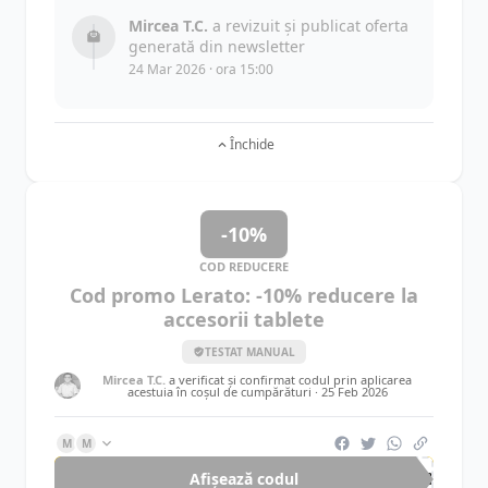
Mircea T.C.
a revizuit și publicat oferta
generată din newsletter
24 Mar 2026 · ora 15:00
Închide
-10%
COD REDUCERE
Cod promo Lerato: -10% reducere la
accesorii tablete
TESTAT MANUAL
Mircea T.C.
a verificat și confirmat codul prin aplicarea
acestuia în coșul de cumpărături ·
25 Feb 2026
M
M
Afișează codul
TAB