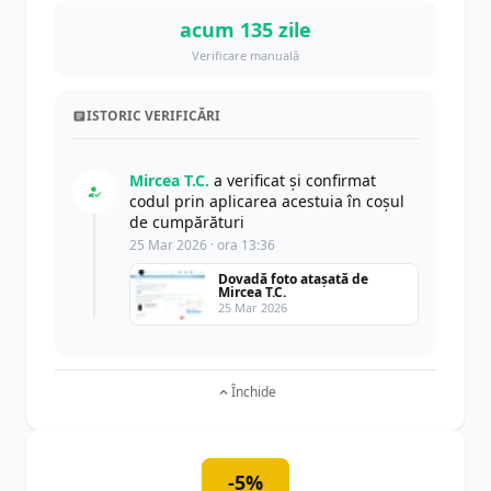
acum 135 zile
Verificare manuală
ISTORIC VERIFICĂRI
Mircea T.C.
a verificat și confirmat
codul prin aplicarea acestuia în coșul
de cumpărături
25 Mar 2026 · ora 13:36
Dovadă foto atașată de
Mircea T.C.
25 Mar 2026
Închide
-5%