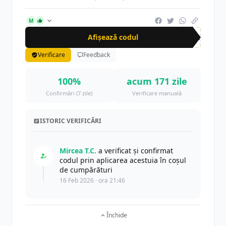
M
Afișează codul
WEL
Verificare
Feedback
100%
acum 171 zile
Confirmări (7 zile)
Verificare manuală
ISTORIC VERIFICĂRI
Mircea T.C.
a verificat și confirmat
codul prin aplicarea acestuia în coșul
de cumpărături
16 Feb 2026 · ora 21:46
Închide