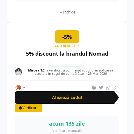
Închide
-5%
COD REDUCERE
5% discount la brandul Nomad
TESTAT MANUAL
Mircea T.C.
a verificat și confirmat codul prin aplicarea
acestuia în coșul de cumpărături ·
25 Mar 2026
Afișează codul
AFF
Verificare
acum 135 zile
Verificare manuală