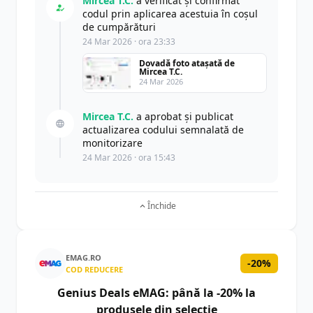
Mircea T.C.
a verificat și confirmat
codul prin aplicarea acestuia în coșul
de cumpărături
24 Mar 2026 · ora 23:33
Dovadă foto atașată de
Mircea T.C.
24 Mar 2026
Mircea T.C.
a aprobat și publicat
actualizarea codului semnalată de
monitorizare
24 Mar 2026 · ora 15:43
Închide
EMAG.RO
-20%
COD REDUCERE
Genius Deals eMAG: până la -20% la
produsele din selecție