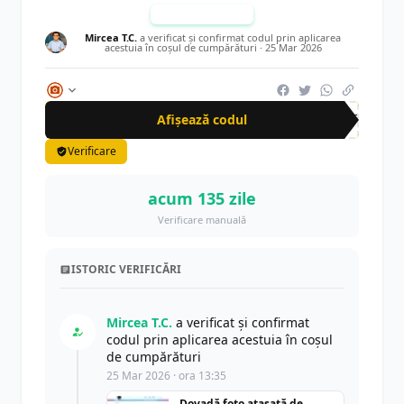
TESTAT MANUAL
Mircea T.C.
a verificat și confirmat codul prin aplicarea
acestuia în coșul de cumpărături ·
25 Mar 2026
Afișează codul
AFF
Verificare
acum 135 zile
Verificare manuală
ISTORIC VERIFICĂRI
Mircea T.C.
a verificat și confirmat
codul prin aplicarea acestuia în coșul
de cumpărături
25 Mar 2026 · ora 13:35
Dovadă foto atașată de