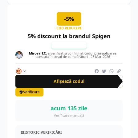
-5%
COD REDUCERE
5% discount la brandul Spigen
TESTAT MANUAL
Mircea T.C.
a verificat și confirmat codul prin aplicarea
acestuia în coșul de cumpărături ·
25 Mar 2026
Afișează codul
AFF
Verificare
acum 135 zile
Verificare manuală
ISTORIC VERIFICĂRI