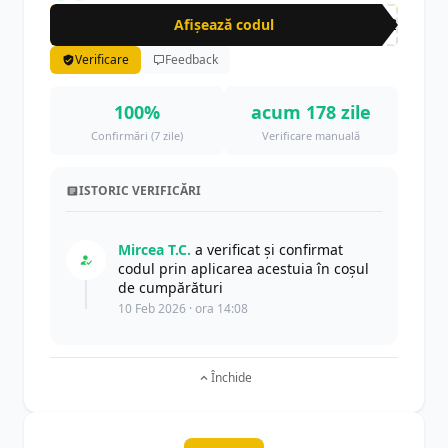
Afișează codul
HT2
Verificare
Feedback
100%
acum 178 zile
Confirmări (7 zile)
Verificare manuală
ISTORIC VERIFICĂRI
Mircea T.C.
a verificat și confirmat
codul prin aplicarea acestuia în coșul
de cumpărături
10 Feb 2026 · ora 14:08
Închide