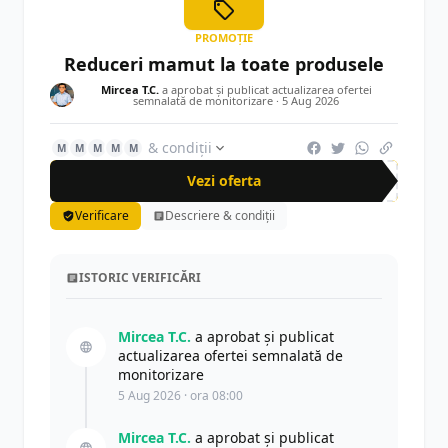
PROMOȚIE
Reduceri mamut la toate produsele
Mircea T.C.
a aprobat și publicat actualizarea ofertei
semnalată de monitorizare ·
5 Aug 2026
& condiții
M
M
M
M
M
Vezi oferta
Verificare
Descriere & condiții
ISTORIC VERIFICĂRI
Mircea T.C.
a aprobat și publicat
actualizarea ofertei semnalată de
monitorizare
5 Aug 2026 · ora 08:00
Mircea T.C.
a aprobat și publicat