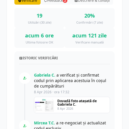
Verificare
Feedback
Descriere & condiții
2
19
20%
Utilizări (30 zile)
Confirmări (7 zile)
acum 6 ore
acum 121 zile
Ultima folosire OK
Verificare manuală
ISTORIC VERIFICĂRI
Gabriela C.
a verificat și confirmat
codul prin aplicarea acestuia în coșul
de cumpărături
8 Apr 2026 · ora 17:32
Dovadă foto atașată de
Gabriela C.
8 Apr 2026
Mircea T.C.
a re-negociat și actualizat
codul exclusiv