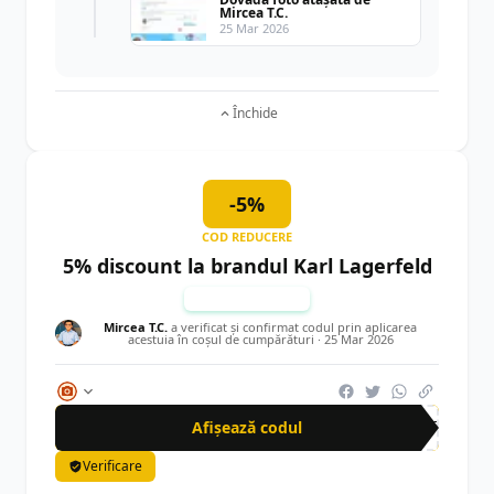
Mircea T.C.
25 Mar 2026
Închide
-5%
COD REDUCERE
5% discount la brandul Karl Lagerfeld
TESTAT MANUAL
Mircea T.C.
a verificat și confirmat codul prin aplicarea
acestuia în coșul de cumpărături ·
25 Mar 2026
Afișează codul
AFF
Verificare