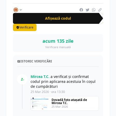
Afișează codul
AFF
Verificare
acum 135 zile
Verificare manuală
ISTORIC VERIFICĂRI
Mircea T.C.
a verificat și confirmat
codul prin aplicarea acestuia în coșul
de cumpărături
25 Mar 2026 · ora 13:30
Dovadă foto atașată de
Mircea T.C.
25 Mar 2026