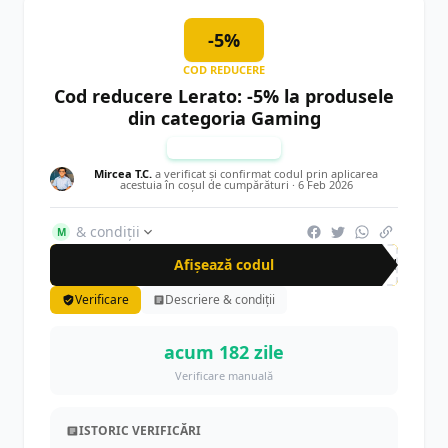
-5%
COD REDUCERE
Cod reducere Lerato: -5% la produsele
din categoria Gaming
TESTAT MANUAL
Mircea T.C.
a verificat și confirmat codul prin aplicarea
acestuia în coșul de cumpărături ·
6 Feb 2026
& condiții
M
Afișează codul
GAM
Verificare
Descriere & condiții
acum 182 zile
Verificare manuală
ISTORIC VERIFICĂRI