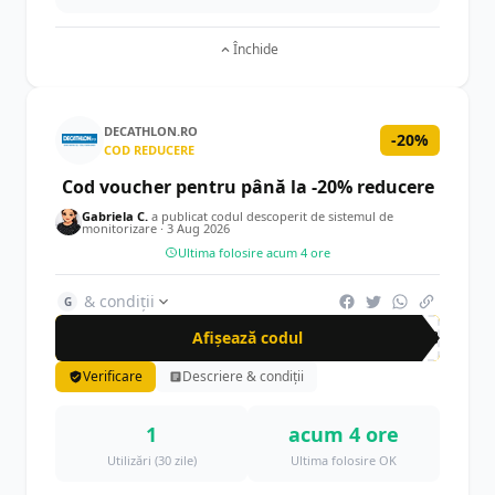
Închide
DECATHLON.RO
-20%
COD REDUCERE
Cod voucher pentru până la -20% reducere
Gabriela C.
a publicat codul descoperit de sistemul de
monitorizare ·
3 Aug 2026
Ultima folosire acum 4 ore
& condiții
G
Afișează codul
SPO
Verificare
Descriere & condiții
1
acum 4 ore
Utilizări (30 zile)
Ultima folosire OK