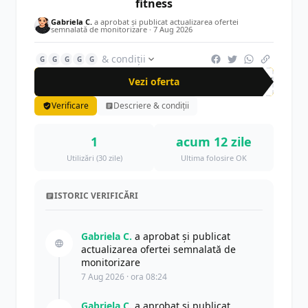
fitness
Gabriela C.
a aprobat și publicat actualizarea ofertei
semnalată de monitorizare ·
7 Aug 2026
& condiții
G
G
G
G
G
Vezi oferta
-55%
Verificare
Descriere & condiții
1
acum 12 zile
Utilizări (30 zile)
Ultima folosire OK
ISTORIC VERIFICĂRI
Gabriela C.
a aprobat și publicat
actualizarea ofertei semnalată de
monitorizare
7 Aug 2026 · ora 08:24
Gabriela C.
a aprobat și publicat