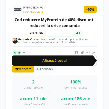
MYPROTEIN.RO
-40%
COD REDUCERE
Cod reducere MyProtein de 40% discount:
reduceri la orice comanda
EXCLUSIV
TESTAT MANUAL
1
Gabriela C.
a verificat și confirmat codul prin aplicarea
acestuia în coșul de cumpărături ·
3 Feb 2026
G
Afișează codul
CUP
Verificare
Feedback
2
100%
Utilizări (30 zile)
Confirmări (7 zile)
acum 11 zile
acum 186 zile
Ultima folosire OK
Verificare manuală