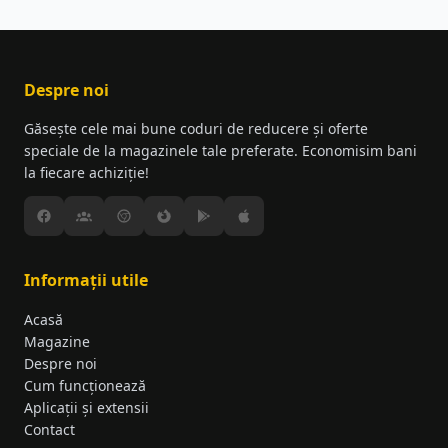
asemenea, monitorizăm constant aceste oferte
și le publicăm pe pagina noastră dedicată.
Despre noi
Găsește cele mai bune coduri de reducere și oferte
speciale de la magazinele tale preferate. Economisim bani
la fiecare achiziție!
Informații utile
Acasă
Magazine
Despre noi
Cum funcționează
Aplicații și extensii
Contact