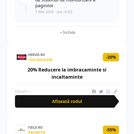
paginilor
5 Mai 2026 · ora 16:02
Închide
HERVIS.RO
-20%
COD REDUCERE
20% Reducere la imbracaminte si
incaltaminte
Detalii
Afișează codul
20S
FIELD.RO
-55%
PROMOȚIE