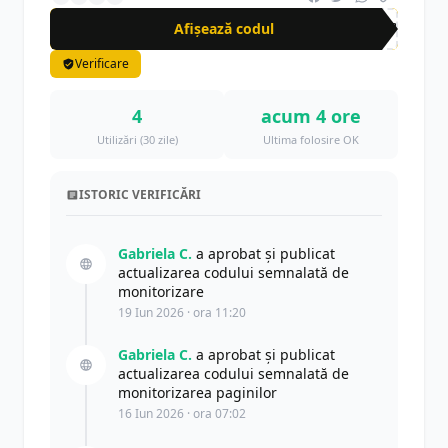
Afișează codul
APP
Verificare
4
acum 4 ore
Utilizări (30 zile)
Ultima folosire OK
ISTORIC VERIFICĂRI
Gabriela C.
a aprobat și publicat
actualizarea codului semnalată de
monitorizare
19 Iun 2026 · ora 11:20
Gabriela C.
a aprobat și publicat
actualizarea codului semnalată de
monitorizarea paginilor
16 Iun 2026 · ora 07:02