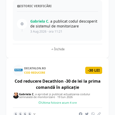
ISTORIC VERIFICĂRI
Gabriela C.
a publicat codul descoperit
de sistemul de monitorizare
3 Aug 2026 · ora 11:21
Închide
DECATHLON.RO
-30 LEI
COD REDUCERE
Cod reducere Decathlon -30 de lei la prima
comandă în aplicație
Gabriela C.
a aprobat și publicat actualizarea codului
semnalată de monitorizare ·
19 Iun 2026
Ultima folosire acum 4 ore
G
G
G
G