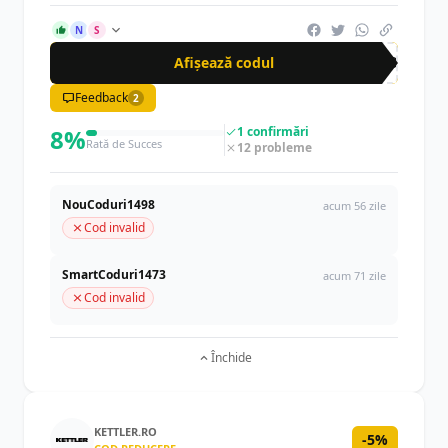
N
S
Afișează codul
CAD
Feedback
2
8%
1 confirmări
Rată de Succes
12 probleme
NouCoduri1498
acum 56 zile
Cod invalid
SmartCoduri1473
acum 71 zile
Cod invalid
Închide
KETTLER.RO
-5%