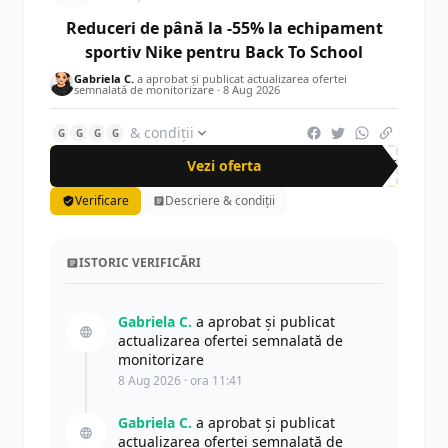
Reduceri de până la -55% la echipament
sportiv Nike pentru Back To School
Gabriela C.
a aprobat și publicat actualizarea ofertei
semnalată de monitorizare ·
8 Aug 2026
& condiții
G
G
G
G
Vezi oferta
-55%
Verificare
Descriere & condiții
ISTORIC VERIFICĂRI
Gabriela C.
a aprobat și publicat
actualizarea ofertei semnalată de
monitorizare
8 Aug 2026 · ora 11:41
Gabriela C.
a aprobat și publicat
actualizarea ofertei semnalată de