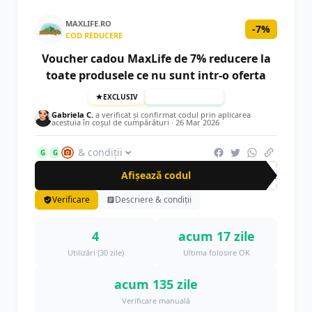
MAXLIFE.RO
-7%
COD REDUCERE
Voucher cadou MaxLife de 7% reducere la
toate produsele ce nu sunt intr-o oferta
EXCLUSIV
TESTAT MANUAL
Gabriela C.
a verificat și confirmat codul prin aplicarea
acestuia în coșul de cumpărături ·
26 Mar 2026
& condiții
G
G
Afișează codul
crn
Verificare
Descriere & condiții
4
acum 17 zile
Utilizări (30 zile)
Ultima folosire OK
acum 135 zile
Verificare manuală