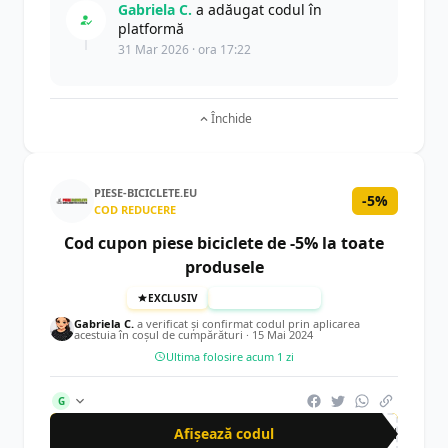
Gabriela C.
a adăugat codul în
platformă
31 Mar 2026 · ora 17:22
Închide
PIESE-BICICLETE.EU
-5%
COD REDUCERE
Cod cupon piese biciclete de -5% la toate
produsele
EXCLUSIV
TESTAT MANUAL
Gabriela C.
a verificat și confirmat codul prin aplicarea
acestuia în coșul de cumpărături ·
15 Mai 2024
Ultima folosire acum 1 zi
G
Afișează codul
CRN