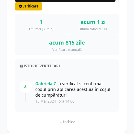
Verificare
1
acum 1 zi
Utilizări (30 zile)
Ultima folosire OK
acum 815 zile
Verificare manuală
ISTORIC VERIFICĂRI
Gabriela C.
a verificat și confirmat
codul prin aplicarea acestuia în coșul
de cumpărături
15 Mai 2024 · ora 14:00
Închide