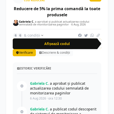
COD REDUCERE
Reducere de 5% la prima comandă la toate
produsele
Gabriela C.
a aprobat și publicat actualizarea codului
semnalată de monitorizarea paginilor ·
6 Aug 2026
& condiții
G
G
Afișează codul
KET
Verificare
Descriere & condiții
ISTORIC VERIFICĂRI
Gabriela C.
a aprobat și publicat
actualizarea codului semnalată de
monitorizarea paginilor
6 Aug 2026 · ora 12:30
Gabriela C.
a publicat codul descoperit
de sistemul de monitorizare a