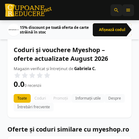
15% discount pe toată oferta de carte
Afișează codul
CRN
străină în stoc
Coduri și vouchere Myeshop –
oferte actualizate August 2026
Magazin verificat și întreținut de
Gabriela C.
0.0
0 recenzii
Toate
Coduri
Promoții
Informații utile
Despre
Întrebări frecvente
Oferte și coduri similare cu myeshop.ro