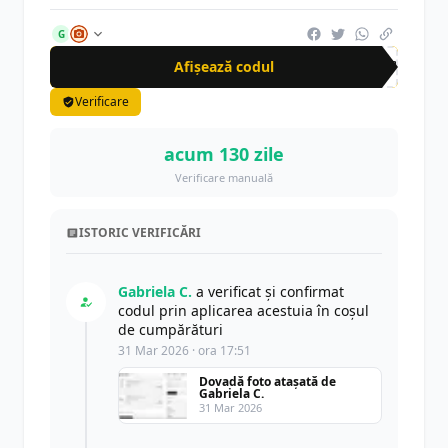
G
Afișează codul
CUP
Verificare
acum 130 zile
Verificare manuală
ISTORIC VERIFICĂRI
Gabriela C.
a verificat și confirmat
codul prin aplicarea acestuia în coșul
de cumpărături
31 Mar 2026 · ora 17:51
Dovadă foto atașată de
Gabriela C.
31 Mar 2026