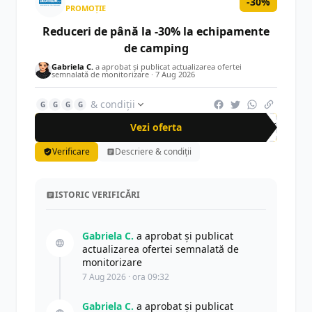
-30%
PROMOȚIE
Reduceri de până la -30% la echipamente
de camping
Gabriela C.
a aprobat și publicat actualizarea ofertei
semnalată de monitorizare ·
7 Aug 2026
& condiții
G
G
G
G
Vezi oferta
-30%
Verificare
Descriere & condiții
ISTORIC VERIFICĂRI
Gabriela C.
a aprobat și publicat
actualizarea ofertei semnalată de
monitorizare
7 Aug 2026 · ora 09:32
Gabriela C.
a aprobat și publicat