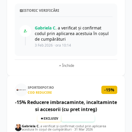
ISTORIC VERIFICĂRI
Gabriela C.
a verificat și confirmat
codul prin aplicarea acestuia în coșul
de cumpărături
3 Feb 2026 · ora 10:14
Închide
SPORTDEPOT.RO
-15%
COD REDUCERE
-15% Reducere imbracaminte, incaltaminte
si accesorii (cu pret intreg)
EXCLUSIV
TESTAT MANUAL
Gabriela C.
a verificat și confirmat codul prin aplicarea
acestuia în coșul de cumpărături ·
31 Mar 2026