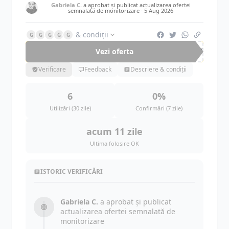
Gabriela C.
a aprobat și publicat actualizarea ofertei
semnalată de monitorizare ·
5 Aug 2026
& condiții
G
G
G
G
G
Vezi oferta
-40%
Verificare
Feedback
Descriere & condiții
6
0%
Utilizări (30 zile)
Confirmări (7 zile)
acum 11 zile
Ultima folosire OK
ISTORIC VERIFICĂRI
Gabriela C.
a aprobat și publicat
actualizarea ofertei semnalată de
monitorizare