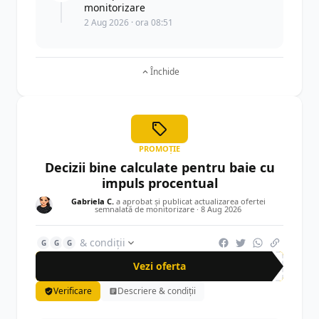
monitorizare
2 Aug 2026 · ora 08:51
Închide
PROMOȚIE
Decizii bine calculate pentru baie cu
impuls procentual
Gabriela C.
a aprobat și publicat actualizarea ofertei
semnalată de monitorizare ·
8 Aug 2026
& condiții
G
G
G
Vezi oferta
Verificare
Descriere & condiții