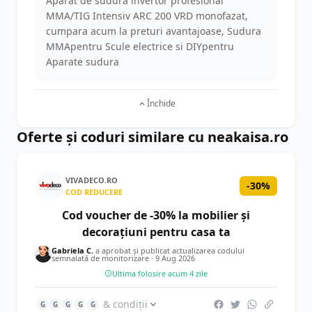
Aparat de sudura invertor profesional
MMA/TIG Intensiv ARC 200 VRD monofazat,
cumpara acum la preturi avantajoase, Sudura
MMApentru Scule electrice si DIYpentru
Aparate sudura
Închide
Oferte și coduri similare cu neakaisa.ro
VIVADECO.RO
-30%
COD REDUCERE
Cod voucher de -30% la mobilier și
decorațiuni pentru casa ta
Gabriela C.
a aprobat și publicat actualizarea codului
semnalată de monitorizare ·
9 Aug 2026
Ultima folosire acum 4 zile
& condiții
G
G
G
G
G