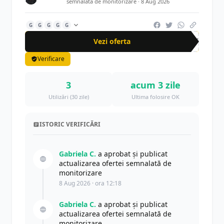
semnalată de monitorizare ·
8 Aug 2026
G
G
G
G
G
Vezi oferta
-20%
Verificare
3
acum 3 zile
Utilizări (30 zile)
Ultima folosire OK
ISTORIC VERIFICĂRI
Gabriela C.
a aprobat și publicat
actualizarea ofertei semnalată de
monitorizare
8 Aug 2026 · ora 12:18
Gabriela C.
a aprobat și publicat
actualizarea ofertei semnalată de
monitorizare