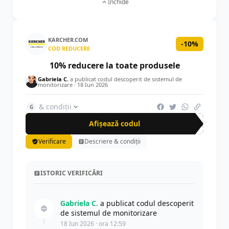
Închide
KARCHER.COM
-10%
COD REDUCERE
10% reducere la toate produsele
Gabriela C.
a publicat codul descoperit de sistemul de
monitorizare ·
18 Iun 2026
& condiții
G
Afișează codul
NEW
Verificare
Descriere & condiții
ISTORIC VERIFICĂRI
Gabriela C.
a publicat codul descoperit
de sistemul de monitorizare
18 Iun 2026 · ora 12:59