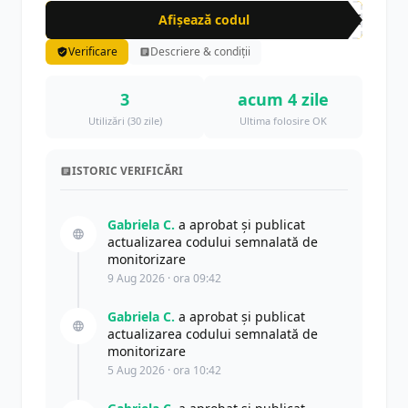
Afișează codul
DEC
Verificare
Descriere & condiții
3
acum 4 zile
Utilizări (30 zile)
Ultima folosire OK
ISTORIC VERIFICĂRI
Gabriela C.
a aprobat și publicat
actualizarea codului semnalată de
monitorizare
9 Aug 2026 · ora 09:42
Gabriela C.
a aprobat și publicat
actualizarea codului semnalată de
monitorizare
5 Aug 2026 · ora 10:42