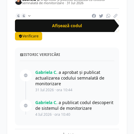
semnalată de monitorizare ·
31 Iul 2026
G
G
Afișează codul
JOL
Verificare
ISTORIC VERIFICĂRI
Gabriela C.
a aprobat și publicat
actualizarea codului semnalată de
monitorizare
31 Iul 2026 · ora 10:44
Gabriela C.
a publicat codul descoperit
de sistemul de monitorizare
4 Iul 2026 · ora 10:40