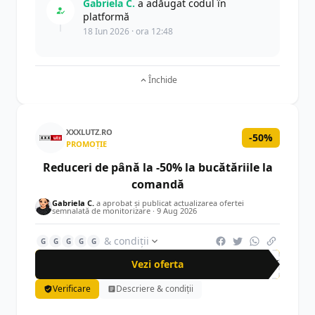
Gabriela C.
a adăugat codul în
platformă
18 Iun 2026 · ora 12:48
Închide
XXXLUTZ.RO
-50%
PROMOȚIE
Reduceri de până la -50% la bucătăriile la
comandă
Gabriela C.
a aprobat și publicat actualizarea ofertei
semnalată de monitorizare ·
9 Aug 2026
& condiții
G
G
G
G
G
Vezi oferta
-50%
Verificare
Descriere & condiții