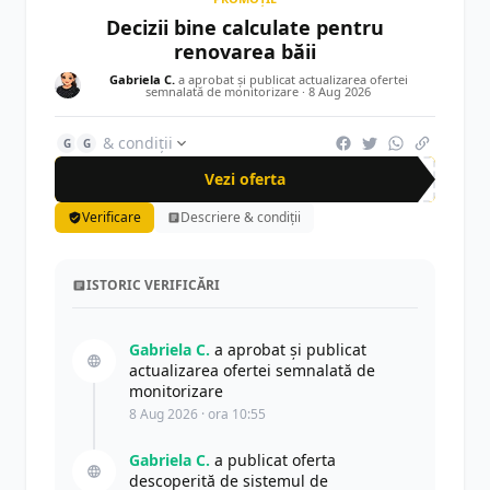
Decizii bine calculate pentru
renovarea băii
Gabriela C.
a aprobat și publicat actualizarea ofertei
semnalată de monitorizare ·
8 Aug 2026
& condiții
G
G
Vezi oferta
Verificare
Descriere & condiții
ISTORIC VERIFICĂRI
Gabriela C.
a aprobat și publicat
actualizarea ofertei semnalată de
monitorizare
8 Aug 2026 · ora 10:55
Gabriela C.
a publicat oferta
descoperită de sistemul de