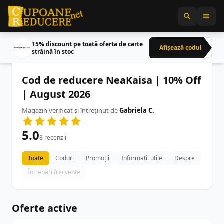
15% discount pe toată oferta de carte
Afișează codul
CRN
străină în stoc
Cod de reducere NeaKaisa | 10% Off
| August 2026
Magazin verificat și întreținut de
Gabriela C.
5.0
8 recenzii
Toate
Coduri
Promoții
Informații utile
Despre
Întrebări frecvente
Oferte active