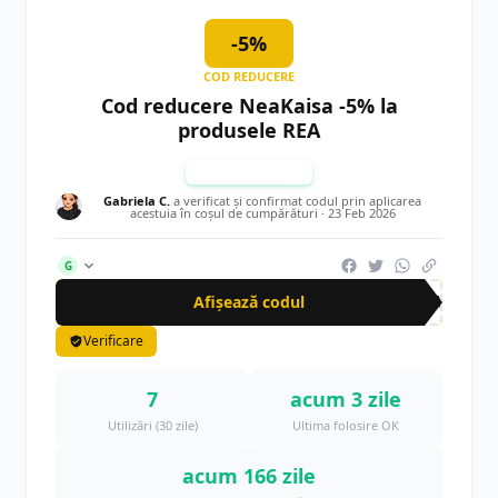
-5%
COD REDUCERE
Cod reducere NeaKaisa -5% la
produsele REA
TESTAT MANUAL
Gabriela C.
a verificat și confirmat codul prin aplicarea
acestuia în coșul de cumpărături ·
23 Feb 2026
G
Afișează codul
REA
Verificare
7
acum 3 zile
Utilizări (30 zile)
Ultima folosire OK
acum 166 zile