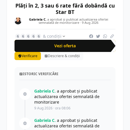
Plăți în 2, 3 sau 6 rate fără dobândă cu
Star BT
Gabriela C.
a aprobat și publicat actualizarea ofertei
semnalată de monitorizare ·
9 Aug 2026
& condiții
G
G
G
G
G
Vezi oferta
Verificare
Descriere & condiții
ISTORIC VERIFICĂRI
Gabriela C.
a aprobat și publicat
actualizarea ofertei semnalată de
monitorizare
9 Aug 2026 · ora 08:06
Gabriela C.
a aprobat și publicat
actualizarea ofertei semnalată de