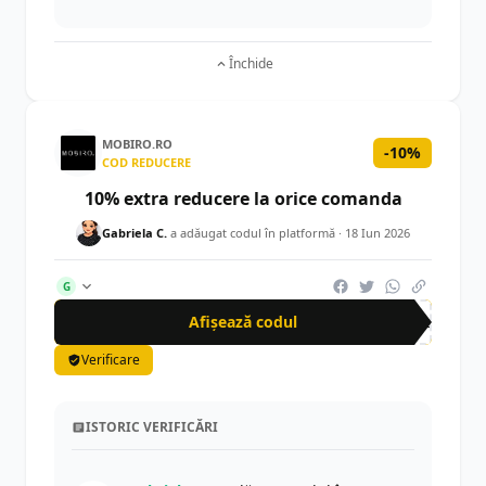
Închide
MOBIRO.RO
-10%
COD REDUCERE
10% extra reducere la orice comanda
Gabriela C.
a adăugat codul în platformă ·
18 Iun 2026
G
Afișează codul
ext
Verificare
ISTORIC VERIFICĂRI