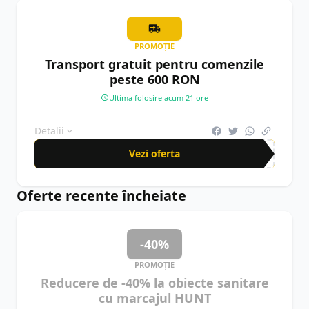
PROMOȚIE
Transport gratuit pentru comenzile
peste 600 RON
Ultima folosire acum 21 ore
Detalii
Vezi oferta
Oferte recente încheiate
-40%
PROMOȚIE
Reducere de -40% la obiecte sanitare
cu marcajul HUNT