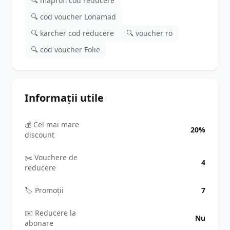
🔍 maprofi cod reducere
🔍 cod voucher Lonamad
🔍 karcher cod reducere
🔍 voucher ro
🔍 cod voucher Folie
Informații utile
💰 Cel mai mare
20%
discount
✂️ Vouchere de
4
reducere
🏷️ Promoții
7
✉️ Reducere la
Nu
abonare