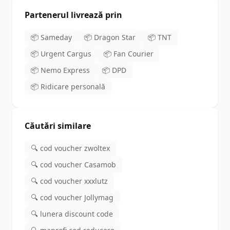
Partenerul livrează prin
📦 Sameday
📦 Dragon Star
📦 TNT
📦 Urgent Cargus
📦 Fan Courier
📦 Nemo Express
📦 DPD
📦 Ridicare personală
Căutări similare
🔍 cod voucher zwoltex
🔍 cod voucher Casamob
🔍 cod voucher xxxlutz
🔍 cod voucher Jollymag
🔍 lunera discount code