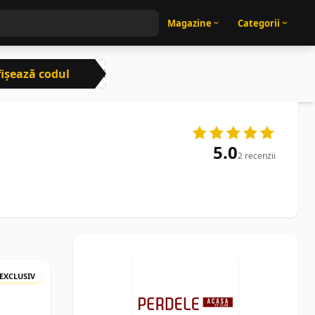
Magazine
Categorii
ișează codul
CRN
5.0
2 recenzii
EXCLUSIV