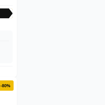
ext
-80%