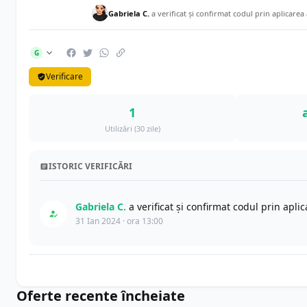
Gabriela C.
a verificat și confirmat codul prin aplicarea
G
Verificare
1
Utilizări (30 zile)
ISTORIC VERIFICĂRI
Gabriela C.
a verificat și confirmat codul prin apl
31 Ian 2024 · ora 13:00
Oferte recente încheiate