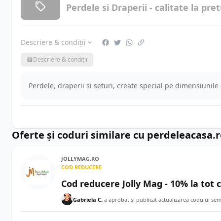
Perdele si Draperii - calitate la pre
Descriere & condiții
Descriere & condiții
Perdele, draperii si seturi, create special pe dimensiunile 
Oferte și coduri similare cu perdeleacasa.
JOLLYMAG.RO
COD REDUCERE
Cod reducere Jolly Mag - 10% la tot
Gabriela C.
a aprobat și publicat actualizarea codului se