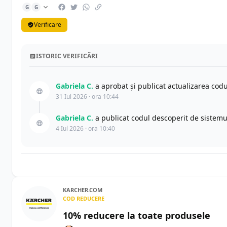
G
G
Verificare
ISTORIC VERIFICĂRI
Gabriela C.
a aprobat și publicat actualizarea cod
31 Iul 2026 · ora 10:44
Gabriela C.
a publicat codul descoperit de sistemu
4 Iul 2026 · ora 10:40
KARCHER.COM
COD REDUCERE
10% reducere la toate produsele