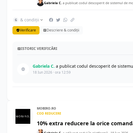
Gabriela C.
a publicat codul descoperit de sistemul de mo
& condiții
G
Verificare
Descriere & condiții
ISTORIC VERIFICĂRI
Gabriela C.
a publicat codul descoperit de sistemu
18 Iun 2026 · ora 12:59
MOBIRO.RO
COD REDUCERE
10% extra reducere la orice comand
Gabriela C.
a adăugat codul în platformă ·
18 Iun 2026