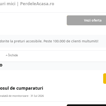
turi mici | PerdeleAcasa.ro
Vezi oferta
dorite la preturi accesibile. Peste 100.000 de clienti multumiti!
Închide
ro
 cosul de cumparaturi
mnalată de monitorizare ·
31 Iul 2026