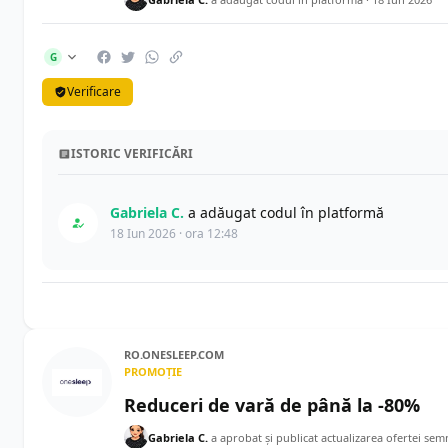
G
Verificare
ISTORIC VERIFICĂRI
Gabriela C.
a adăugat codul în platformă
18 Iun 2026 · ora 12:48
RO.ONESLEEP.COM
PROMOȚIE
Reduceri de vară de până la -80%
Gabriela C.
a aprobat și publicat actualizarea ofertei sem