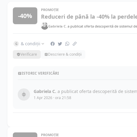
PROMOȚIE
-40%
Reduceri de până la -40% la perdele
Gabriela C.
a publicat oferta descoperită de sistemul d
& condiții
G
Verificare
Descriere & condiții
ISTORIC VERIFICĂRI
Gabriela C.
a publicat oferta descoperită de siste
1 Apr 2026 · ora 21:58
PROMOȚIE