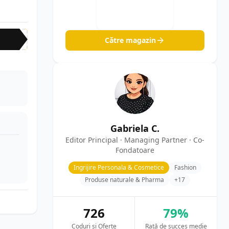
CR-
Către magazin
Gabriela C.
Editor Principal · Managing Partner · Co-
Fondatoare
Ingrijire Personala & Cosmetice
Fashion
Produse naturale & Pharma
+17
726
79%
Coduri și Oferte
Rată de succes medie