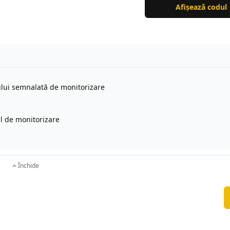
Afișează codul
ului semnalată de monitorizare
l de monitorizare
Închide