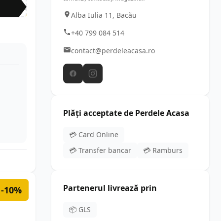
JOL
Alba Iulia 11, Bacău
+40 799 084 514
contact@perdeleacasa.ro
Plăți acceptate de Perdele Acasa
💳 Card Online
💳 Transfer bancar
💳 Ramburs
Partenerul livrează prin
-10%
📦 GLS