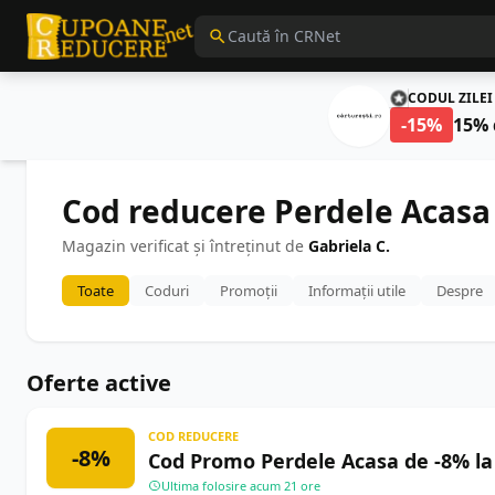
CODUL ZILEI
-15%
15% 
Cod reducere Perdele Acasa
Magazin verificat și întreținut de
Gabriela C.
Toate
Coduri
Promoții
Informații utile
Despre
Oferte active
COD REDUCERE
-8%
Cod Promo Perdele Acasa de -8% la
Ultima folosire acum 21 ore