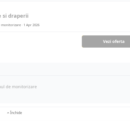
 si draperii
e monitorizare ·
1 Apr 2026
Vezi oferta
mul de monitorizare
Închide