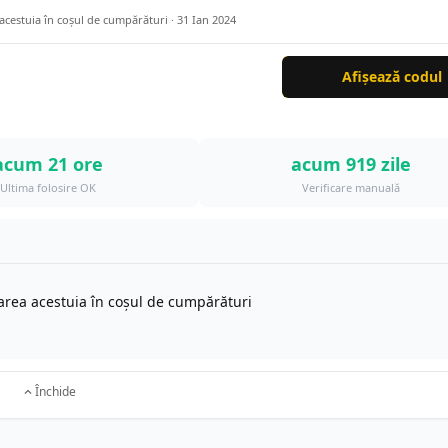
 acestuia în coșul de cumpărături ·
31 Ian 2024
Afișează codul
acum 21 ore
acum 919 zile
Ultima folosire OK
Verificare manuală
icarea acestuia în coșul de cumpărături
Închide