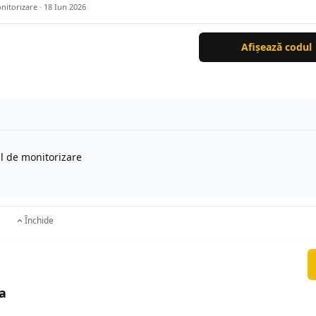
nitorizare ·
18 Iun 2026
Afișează codul
l de monitorizare
Închide
a