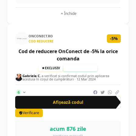
Închide
ONCONECT.RO
-5%
COD REDUCERE
Cod de reducere OnConect de -5% la orice
comanda
EXCLUSIV
TESTAT MANUAL
Gabriela C.
a verificat și confirmat codul prin aplicarea
acestuia în coșul de cumpărături ·
12 Mar 2024
G
Afișează codul
CRN
Verificare
acum 876 zile
Verificare manuală