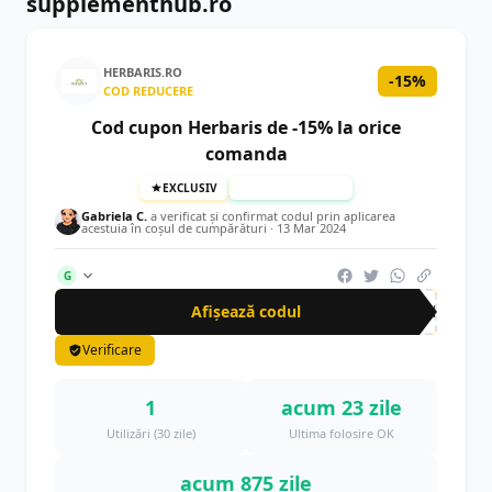
supplementhub.ro
HERBARIS.RO
-15%
COD REDUCERE
Cod cupon Herbaris de -15% la orice
comanda
EXCLUSIV
TESTAT MANUAL
Gabriela C.
a verificat și confirmat codul prin aplicarea
acestuia în coșul de cumpărături ·
13 Mar 2024
G
Afișează codul
CRN
Verificare
1
acum 23 zile
Utilizări (30 zile)
Ultima folosire OK
acum 875 zile