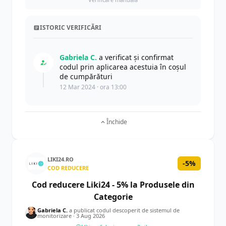
ISTORIC VERIFICĂRI
Gabriela C.
a verificat și confirmat
codul prin aplicarea acestuia în coșul
de cumpărături
12 Mar 2024 · ora 13:00
Închide
LIKI24.RO
-5%
COD REDUCERE
Cod reducere Liki24 - 5% la Produsele din
Categorie
Gabriela C.
a publicat codul descoperit de sistemul de
monitorizare ·
3 Aug 2026