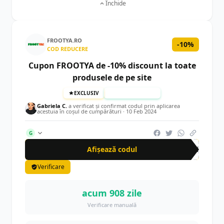
Închide
FROOTYA.RO
-10%
COD REDUCERE
Cupon FROOTYA de -10% discount la toate
produsele de pe site
EXCLUSIV
TESTAT MANUAL
Gabriela C.
a verificat și confirmat codul prin aplicarea
acestuia în coșul de cumpărături ·
10 Feb 2024
G
Afișează codul
CRN
Verificare
acum 908 zile
Verificare manuală