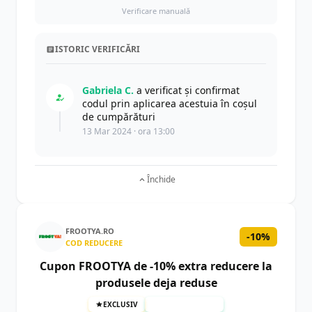
Verificare manuală
ISTORIC VERIFICĂRI
Gabriela C.
a verificat și confirmat
codul prin aplicarea acestuia în coșul
de cumpărături
13 Mar 2024 · ora 13:00
Închide
FROOTYA.RO
-10%
COD REDUCERE
Cupon FROOTYA de -10% extra reducere la
produsele deja reduse
EXCLUSIV
TESTAT MANUAL