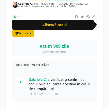
Gabriela C.
a verificat și confirmat codul prin aplicarea
acestuia în coșul de cumpărături ·
8 Feb 2024
G
Afișează codul
CRN
Verificare
acum 909 zile
Verificare manuală
ISTORIC VERIFICĂRI
Gabriela C.
a verificat și confirmat
codul prin aplicarea acestuia în coșul
de cumpărături
8 Feb 2024 · ora 13:00