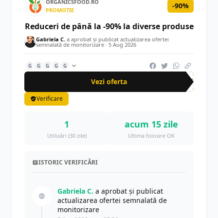
ORGANICSFOOD.RO
-90%
PROMOȚIE
Reduceri de până la -90% la diverse produse
Gabriela C.
a aprobat și publicat actualizarea ofertei
semnalată de monitorizare ·
5 Aug 2026
G
G
G
G
G
Vezi oferta
-90%
Verificare
1
acum 15 zile
Utilizări (30 zile)
Ultima folosire OK
ISTORIC VERIFICĂRI
Gabriela C.
a aprobat și publicat
actualizarea ofertei semnalată de
monitorizare