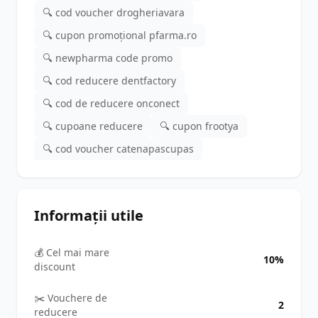
🔍 cod voucher drogheriavara
🔍 cupon promoțional pfarma.ro
🔍 newpharma code promo
🔍 cod reducere dentfactory
🔍 cod de reducere onconect
🔍 cupoane reducere
🔍 cupon frootya
🔍 cod voucher catenapascupas
Informații utile
💰 Cel mai mare
10%
discount
✂️ Vouchere de
2
reducere