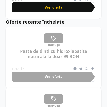
Vezi oferta
Oferte recente încheiate
PROMOȚIE
Pasta de dinti cu hidroxiapatita
naturala la doar 99 RON
Detalii
Vezi oferta
PROMOȚIE