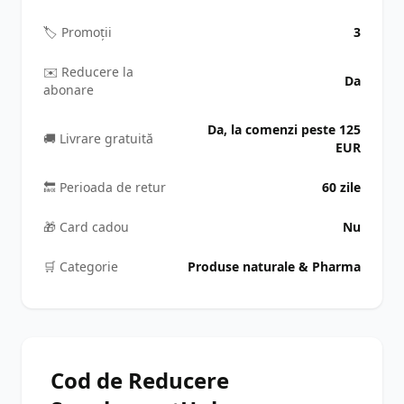
🏷️ Promoții
3
✉️ Reducere la
Da
abonare
Da, la comenzi peste 125
🚚 Livrare gratuită
EUR
🔙 Perioada de retur
60 zile
🎁 Card cadou
Nu
🛒️ Categorie
Produse naturale & Pharma
Cod de Reducere