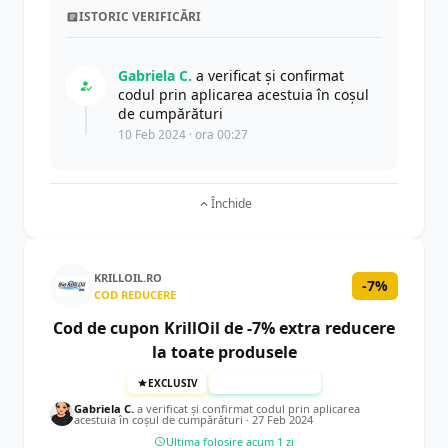
ISTORIC VERIFICĂRI
Gabriela C.
a verificat și confirmat
codul prin aplicarea acestuia în coșul
de cumpărături
10 Feb 2024 · ora 00:27
Închide
KRILLOIL.RO
-7%
COD REDUCERE
Cod de cupon KrillOil de -7% extra reducere
la toate produsele
EXCLUSIV
TESTAT MANUAL
Gabriela C.
a verificat și confirmat codul prin aplicarea
acestuia în coșul de cumpărături ·
27 Feb 2024
Ultima folosire acum 1 zi