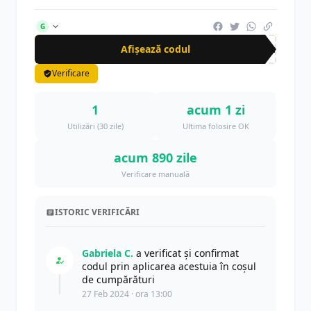
G
Afișează codul
Cup
Verificare
1
acum 1 zi
Utilizări (30 zile)
Ultima folosire OK
acum 890 zile
Verificare manuală
ISTORIC VERIFICĂRI
Gabriela C.
a verificat și confirmat
codul prin aplicarea acestuia în coșul
de cumpărături
27 Feb 2024 · ora 13:00