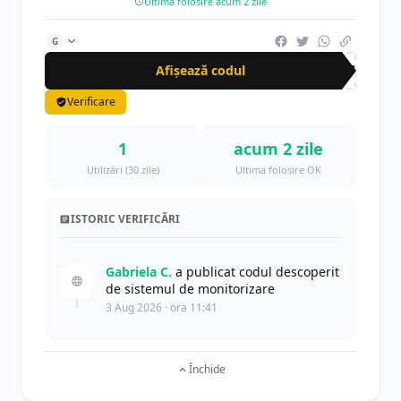
Ultima folosire acum 2 zile
G
Afișează codul
SUP
Verificare
1
acum 2 zile
Utilizări (30 zile)
Ultima folosire OK
ISTORIC VERIFICĂRI
Gabriela C.
a publicat codul descoperit
de sistemul de monitorizare
3 Aug 2026 · ora 11:41
Închide