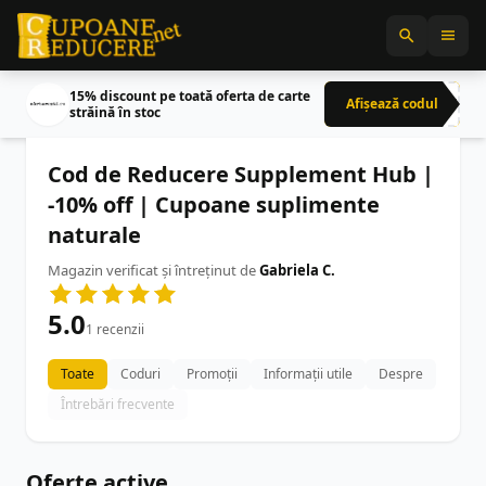
15% discount pe toată oferta de carte
Afișează codul
CRN
străină în stoc
Cod de Reducere Supplement Hub |
-10% off | Cupoane suplimente
naturale
Magazin verificat și întreținut de
Gabriela C.
5.0
1 recenzii
Toate
Coduri
Promoții
Informații utile
Despre
Întrebări frecvente
Oferte active