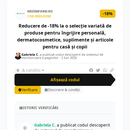
MEDIMFARM.RO
-18%
COD REDUCERE
Reducere de -18% la o selecție variată de
produse pentru îngrijire personală,
dermatocosmetice, suplimente și articole
pentru casă și copii
Gabriela C.
a publicat codul descoperit de sistemul de
monitorizare a paginilor ·
2 Iun 2026
& condiții
G
Afișează codul
SUM
Verificare
Descriere & condiții
ISTORIC VERIFICĂRI
Gabriela C.
a publicat codul descoperit