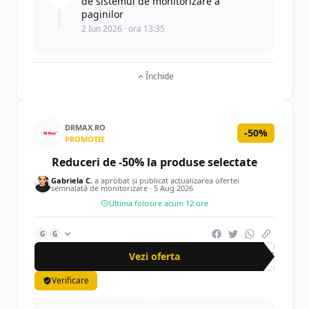
de sistemul de monitorizare a
paginilor
2 Iun 2026 · ora 13:35
Închide
DRMAX.RO
-50%
PROMOȚIE
Reduceri de -50% la produse selectate
Gabriela C.
a aprobat și publicat actualizarea ofertei
semnalată de monitorizare ·
5 Aug 2026
Ultima folosire acum 12 ore
G
G
Vezi oferta
-50%
Verificare