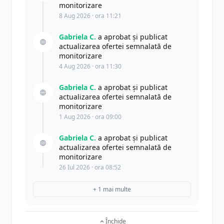
monitorizare
H
Hobby & Sport
8 Aug 2026 · ora 11:21
21
Gabriela C.
a aprobat și publicat
A
Auto & Moto
actualizarea ofertei semnalată de
25
monitorizare
4 Aug 2026 · ora 11:30
R
Retail
21
Gabriela C.
a aprobat și publicat
actualizarea ofertei semnalată de
C
Cadouri & Flori
monitorizare
13
1 Aug 2026 · ora 09:00
P
Produse pentru Adulti
4
Gabriela C.
a aprobat și publicat
actualizarea ofertei semnalată de
monitorizare
C
Calatorii
2
26 Iul 2026 · ora 08:52
+ 1 mai multe
H
Hosting
4
Închide