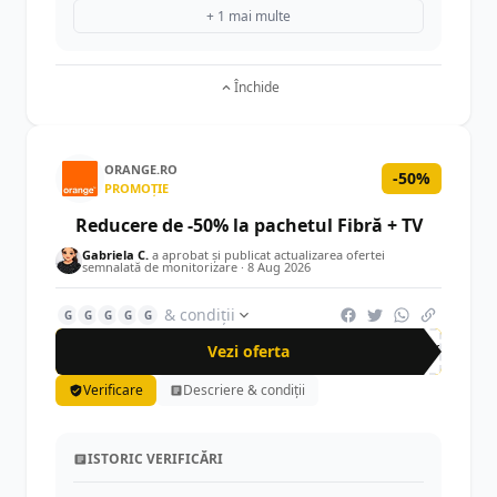
+ 1 mai multe
Închide
ORANGE.RO
-50%
PROMOȚIE
Reducere de -50% la pachetul Fibră + TV
Gabriela C.
a aprobat și publicat actualizarea ofertei
semnalată de monitorizare ·
8 Aug 2026
& condiții
G
G
G
G
G
Vezi oferta
-50%
Verificare
Descriere & condiții
ISTORIC VERIFICĂRI