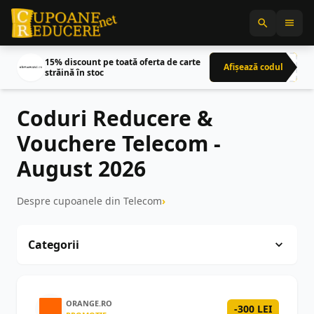
15% discount pe toată oferta de carte
Afișează codul
CRN
străină în stoc
Coduri Reducere &
Vouchere Telecom -
August 2026
Despre cupoanele din Telecom
Categorii
Toate
4
ORANGE.RO
-300 LEI