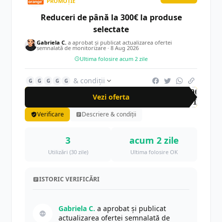
I
IT&C
66
PROMOȚIE
Reduceri de până la 300€ la produse
selectate
I
Ingrijire Personala & Cosmetice
73
Gabriela C.
a aprobat și publicat actualizarea ofertei
semnalată de monitorizare ·
8 Aug 2026
F
Fashion
Ultima folosire acum 2 zile
118
& condiții
G
G
G
G
G
C
Copii & Jucarii
31
-300
Vezi oferta
LEI
Verificare
Descriere & condiții
C
Casa & Decoratiuni
101
3
acum 2 zile
C
Carti, Muzica & Filme
27
Utilizări (30 zile)
Ultima folosire OK
S
Servicii
3
ISTORIC VERIFICĂRI
C
Ceasuri & Bijuterii
Gabriela C.
a aprobat și publicat
24
actualizarea ofertei semnalată de