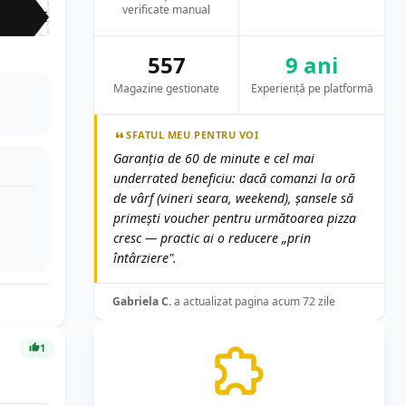
verificate manual
ATC
557
9 ani
Magazine gestionate
Experiență pe platformă
SFATUL MEU PENTRU VOI
Garanția de 60 de minute e cel mai
underrated beneficiu: dacă comanzi la oră
de vârf (vineri seara, weekend), șansele să
primești voucher pentru următoarea pizza
cresc — practic ai o reducere „prin
întârziere".
Gabriela C.
a actualizat pagina acum 72 zile
1