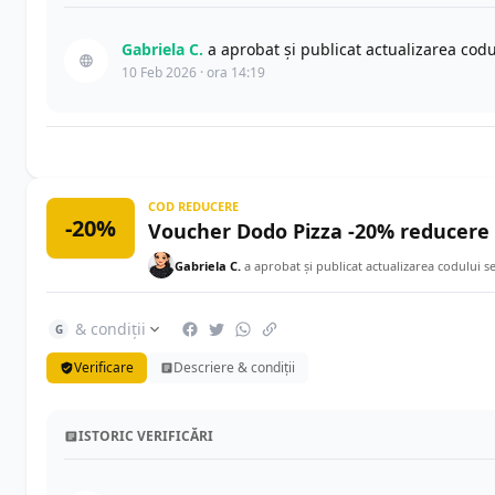
Gabriela C.
a aprobat și publicat actualizarea cod
10 Feb 2026 · ora 14:19
COD REDUCERE
-20%
Voucher Dodo Pizza -20% reducere 
Gabriela C.
a aprobat și publicat actualizarea codului 
& condiții
G
Verificare
Descriere & condiții
ISTORIC VERIFICĂRI