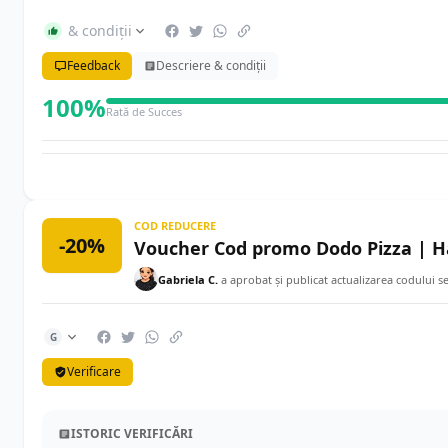
& condiții
Feedback
Descriere & condiții
100%
Rată de Succes
COD REDUCERE
-20%
Voucher Cod promo Dodo Pizza | Ha
Gabriela C.
a aprobat și publicat actualizarea codului 
G
Verificare
ISTORIC VERIFICĂRI