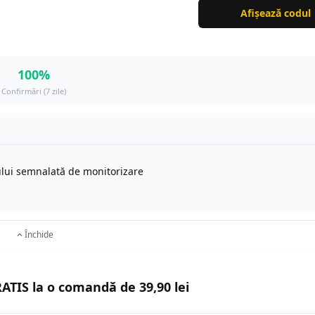
Afișează codul
100%
Confirmări (7 zile)
ului semnalată de monitorizare
Închide
TIS la o comandă de 39,90 lei