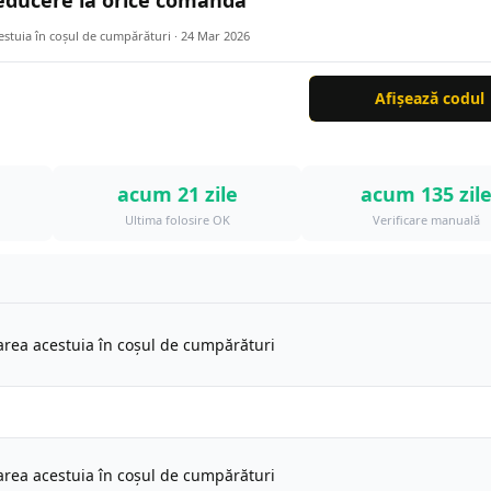
ducere la orice comanda
cestuia în coșul de cumpărături ·
24 Mar 2026
Afișează codul
acum 21 zile
acum 135 zil
Ultima folosire OK
Verificare manuală
carea acestuia în coșul de cumpărături
carea acestuia în coșul de cumpărături