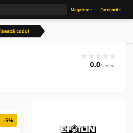
Magazine
Categorii
ișează codul
CRN
0.0
0 recenzii
-5%