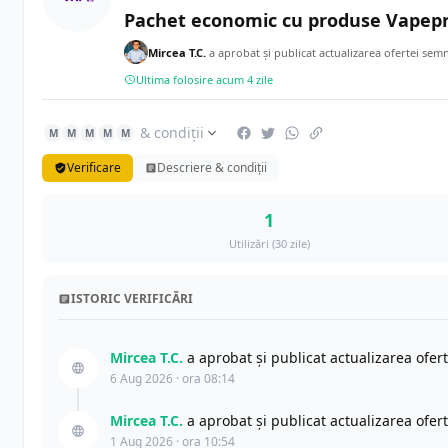
Pachet economic cu produse Vapep
Mircea T.C.
a aprobat și publicat actualizarea ofertei sem
Ultima folosire acum 4 zile
& condiții
M
M
M
M
M
Verificare
Descriere & condiții
1
Utilizări (30 zile)
ISTORIC VERIFICĂRI
Mircea T.C.
a aprobat și publicat actualizarea ofer
6 Aug 2026 · ora 08:14
Mircea T.C.
a aprobat și publicat actualizarea ofer
1 Aug 2026 · ora 10:54