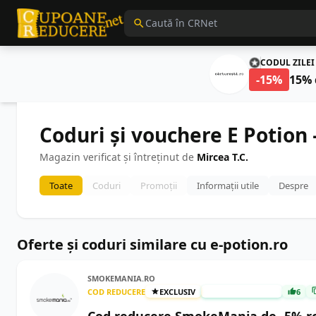
CODUL ZILEI
-15%
15% 
Coduri și vouchere E Potion 
Magazin verificat și întreținut de
Mircea T.C.
Toate
Coduri
Promoții
Informații utile
Despre
Oferte și coduri similare cu e-potion.ro
SMOKEMANIA.RO
COD REDUCERE
EXCLUSIV
TESTAT MANUAL
6