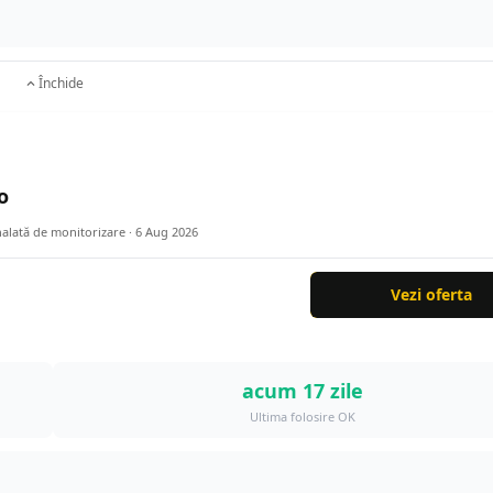
Închide
o
nalată de monitorizare ·
6 Aug 2026
Vezi oferta
acum 17 zile
Ultima folosire OK