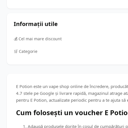
Informații utile
💰 Cel mai mare discount
🛒️ Categorie
E Potion este un vape shop online de încredere, producăto
4.7 stele pe Google și livrare rapidă, magazinul atrage at
pentru E Potion, actualizate periodic pentru a te ajuta s
Cum folosești un voucher E Poti
Adaugă produsele dorite în coșul de cumpărături p