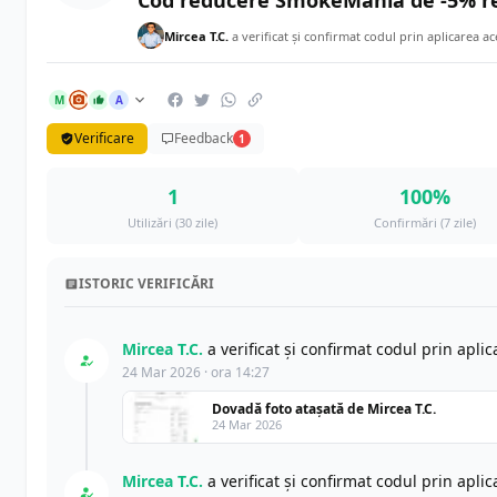
Cod reducere SmokeMania de -5% re
Mircea T.C.
a verificat și confirmat codul prin aplicarea a
M
A
Verificare
Feedback
1
1
100%
Utilizări (30 zile)
Confirmări (7 zile)
ISTORIC VERIFICĂRI
Mircea T.C.
a verificat și confirmat codul prin apli
24 Mar 2026 · ora 14:27
Dovadă foto atașată de Mircea T.C.
24 Mar 2026
Mircea T.C.
a verificat și confirmat codul prin apli