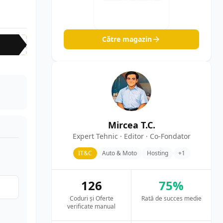
Către magazin
cup
e
Mircea T.C.
Expert Tehnic · Editor · Co-Fondator
IT&C
Auto & Moto
Hosting
+1
126
75%
Coduri și Oferte
Rată de succes medie
verificate manual