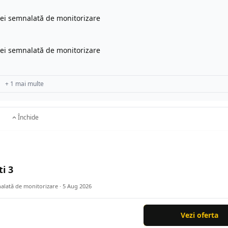
tei semnalată de monitorizare
tei semnalată de monitorizare
+ 1 mai multe
Închide
i 3
nalată de monitorizare ·
5 Aug 2026
Vezi oferta