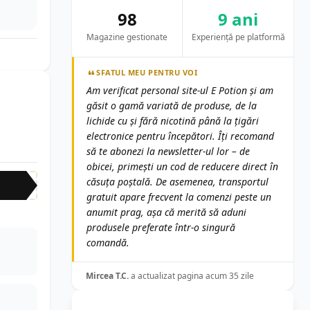
98
9 ani
Magazine gestionate
Experiență pe platformă
SFATUL MEU PENTRU VOI
Am verificat personal site-ul E Potion și am
găsit o gamă variată de produse, de la
lichide cu și fără nicotină până la țigări
electronice pentru începători. Îți recomand
să te abonezi la newsletter-ul lor – de
obicei, primești un cod de reducere direct în
căsuța poștală. De asemenea, transportul
gratuit apare frecvent la comenzi peste un
anumit prag, așa că merită să aduni
produsele preferate într-o singură
comandă.
Mircea T.C.
a actualizat pagina acum 35 zile