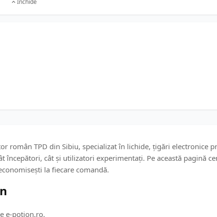
Închide
r român TPD din Sibiu, specializat în lichide, țigări electronice 
ât începători, cât și utilizatori experimentați. Pe această pagină c
ă economisești la fiecare comandă.
on
e e-potion.ro.