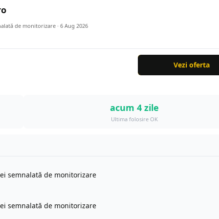
ro
nalată de monitorizare ·
6 Aug 2026
Vezi oferta
acum 4 zile
Ultima folosire OK
tei semnalată de monitorizare
tei semnalată de monitorizare