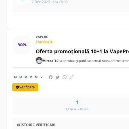
7 Dec 2023 · ora 18:00
VAPI.RO
PROMOȚIE
Oferta promoțională 10+1 la VapePr
Mircea T.C.
a aprobat și publicat actualizarea ofertei sem
M
M
M
M
M
Verificare
1
Utilizări (30 zile)
ISTORIC VERIFICĂRI