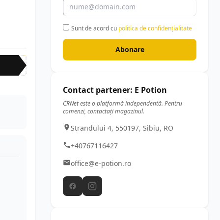
Sunt de acord cu
politica de confidențialitate
Abonare
Contact partener: E Potion
CRNet este o platformă independentă. Pentru
comenzi, contactați magazinul.
Strandului 4, 550197, Sibiu, RO
+40767116427
office@e-potion.ro