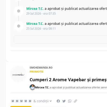
Mircea T.C.
a aprobat și publicat actualizarea ofer
29 Iul 2026 · ora 07:35
Mircea T.C.
a aprobat și publicat actualizarea ofer
25 Iul 2026 · ora 08:11
SMOKEMANIA.RO
PROMOȚIE
Cumperi 2 Arome Vapebar și primeșt
Mircea T.C.
a aprobat și publicat actualizarea ofertei sem
& condiții
M
M
M
M
M