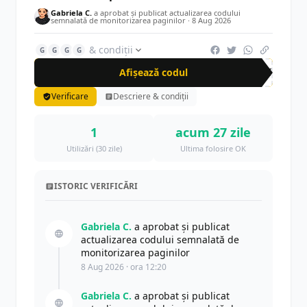
Gabriela C.
a aprobat și publicat actualizarea codului
semnalată de monitorizarea paginilor ·
8 Aug 2026
& condiții
G
G
G
G
Afișează codul
HOT
Verificare
Descriere & condiții
1
acum 27 zile
Utilizări (30 zile)
Ultima folosire OK
ISTORIC VERIFICĂRI
Gabriela C.
a aprobat și publicat
actualizarea codului semnalată de
monitorizarea paginilor
8 Aug 2026 · ora 12:20
Gabriela C.
a aprobat și publicat