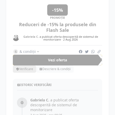
-15%
PROMOȚIE
Reduceri de -15% la produsele din
Flash Sale
Gabriela C.
a publicat oferta descoperită de sistemul de
monitorizare ·
2 Aug 2026
& condiții
G
Vezi oferta
-15%
Verificare
Descriere & condiții
ISTORIC VERIFICĂRI
Gabriela C.
a publicat oferta
descoperită de sistemul de
monitorizare