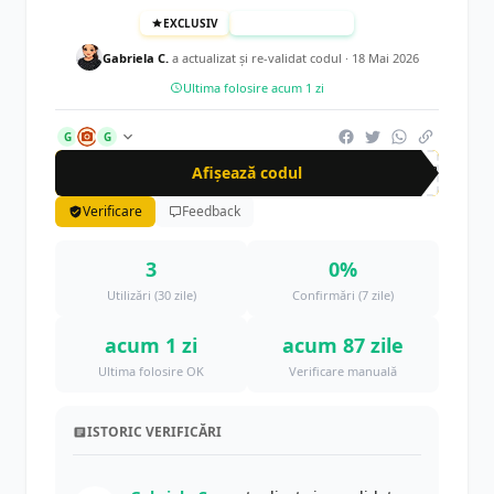
EXCLUSIV
TESTAT MANUAL
Gabriela C.
a actualizat şi re-validat codul ·
18 Mai 2026
Ultima folosire acum 1 zi
G
G
Afișează codul
CUP
Verificare
Feedback
3
0%
Utilizări (30 zile)
Confirmări (7 zile)
acum 1 zi
acum 87 zile
Ultima folosire OK
Verificare manuală
ISTORIC VERIFICĂRI