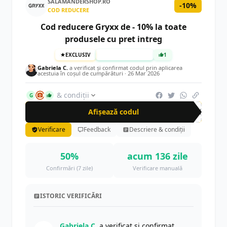
SALAMANDERSHOP.RO
-10%
COD REDUCERE
Cod reducere Gryxx de - 10% la toate
produsele cu pret intreg
EXCLUSIV
TESTAT MANUAL
1
Gabriela C.
a verificat și confirmat codul prin aplicarea
acestuia în coșul de cumpărături ·
26 Mar 2026
& condiții
G
Afișează codul
CRN
Verificare
Feedback
Descriere & condiții
50%
acum 136 zile
Confirmări (7 zile)
Verificare manuală
ISTORIC VERIFICĂRI
Gabriela C.
a verificat și confirmat