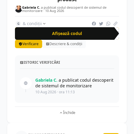
Gabriela C.
a publicat codul descoperit de sistemul de
monitorizare ·
10 Aug 2026
& condiții
G
Afișează codul
GET
Verificare
Descriere & condiții
ISTORIC VERIFICĂRI
Gabriela C.
a publicat codul descoperit
de sistemul de monitorizare
10 Aug 2026 · ora 11:13
Închide