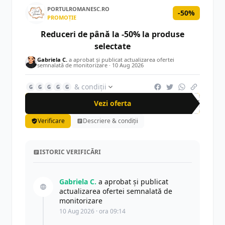
PORTULROMANESC.RO
-50%
PROMOȚIE
Reduceri de până la -50% la produse
selectate
Gabriela C.
a aprobat și publicat actualizarea ofertei
semnalată de monitorizare ·
10 Aug 2026
& condiții
G
G
G
G
G
Vezi oferta
-50%
Verificare
Descriere & condiții
ISTORIC VERIFICĂRI
Gabriela C.
a aprobat și publicat
actualizarea ofertei semnalată de
monitorizare
10 Aug 2026 · ora 09:14