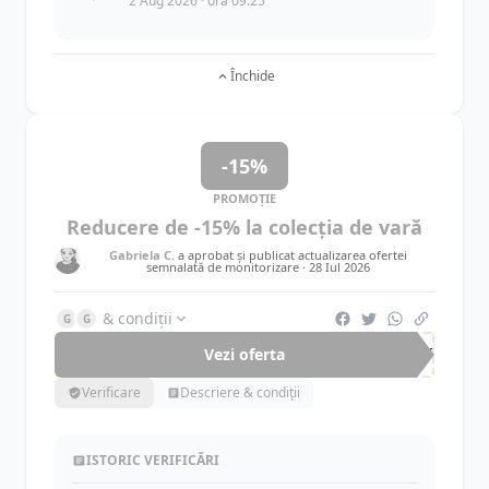
2 Aug 2026 · ora 09:25
Închide
-15%
PROMOȚIE
Reducere de -15% la colecția de vară
Gabriela C.
a aprobat și publicat actualizarea ofertei
semnalată de monitorizare ·
28 Iul 2026
& condiții
G
G
Vezi oferta
-15%
Verificare
Descriere & condiții
ISTORIC VERIFICĂRI