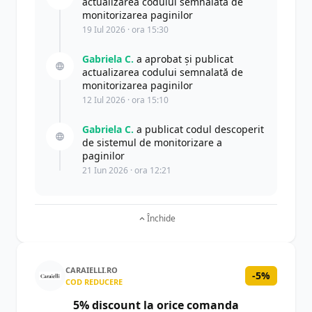
actualizarea codului semnalată de
monitorizarea paginilor
19 Iul 2026 · ora 15:30
Gabriela C.
a aprobat și publicat
actualizarea codului semnalată de
monitorizarea paginilor
12 Iul 2026 · ora 15:10
Gabriela C.
a publicat codul descoperit
de sistemul de monitorizare a
paginilor
21 Iun 2026 · ora 12:21
Închide
CARAIELLI.RO
-5%
COD REDUCERE
5% discount la orice comanda