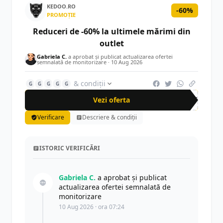
KEDOO.RO
-60%
PROMOȚIE
Reduceri de -60% la ultimele mărimi din
outlet
Gabriela C.
a aprobat și publicat actualizarea ofertei
semnalată de monitorizare ·
10 Aug 2026
& condiții
G
G
G
G
G
Vezi oferta
-60%
Verificare
Descriere & condiții
ISTORIC VERIFICĂRI
Gabriela C.
a aprobat și publicat
actualizarea ofertei semnalată de
monitorizare
10 Aug 2026 · ora 07:24