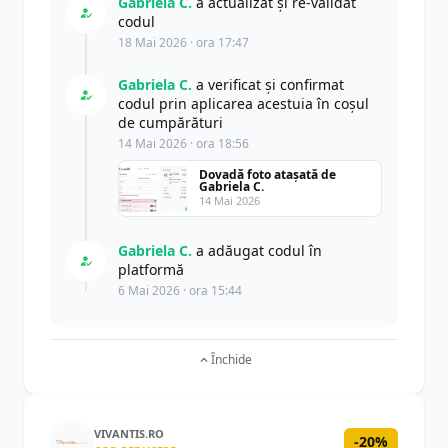
Gabriela C.
a actualizat şi re-validat
codul
18 Mai 2026 · ora 17:47
Gabriela C.
a verificat și confirmat
codul prin aplicarea acestuia în coșul
de cumpărături
14 Mai 2026 · ora 18:56
Dovadă foto atașată de
Gabriela C.
14 Mai 2026
Gabriela C.
a adăugat codul în
platformă
6 Mai 2026 · ora 15:44
Închide
VIVANTIS.RO
-20%