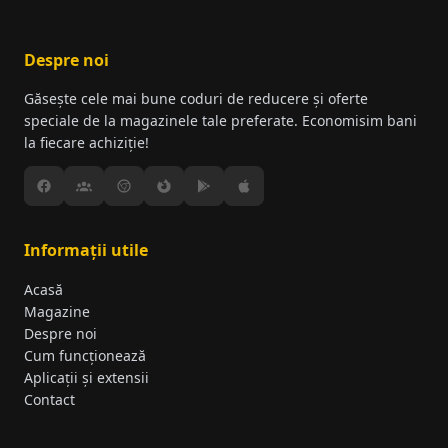
Astfel, vei fi printre primii care află despre
promoții și reduceri noi.
Despre noi
Găsește cele mai bune coduri de reducere și oferte
speciale de la magazinele tale preferate. Economisim bani
la fiecare achiziție!
Informații utile
Acasă
Magazine
Despre noi
Cum funcționează
Aplicații și extensii
Contact