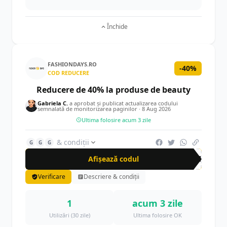
Închide
FASHIONDAYS.RO
-40%
COD REDUCERE
Reducere de 40% la produse de beauty
Gabriela C.
a aprobat și publicat actualizarea codului
semnalată de monitorizarea paginilor ·
8 Aug 2026
Ultima folosire acum 3 zile
& condiții
G
G
G
Afișează codul
FD4
Verificare
Descriere & condiții
1
acum 3 zile
Utilizări (30 zile)
Ultima folosire OK