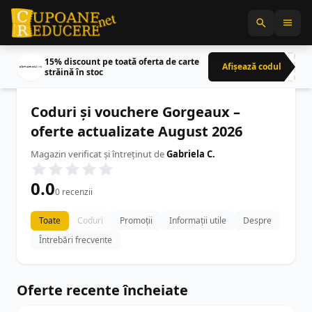
15% discount pe toată oferta de carte
Afișează codul
CRN
străină în stoc
Coduri și vouchere Gorgeaux –
oferte actualizate August 2026
Magazin verificat și întreținut de
Gabriela C.
0.0
0 recenzii
Toate
Coduri
Promoții
Informații utile
Despre
Întrebări frecvente
Oferte recente încheiate