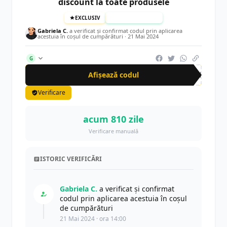
discount la toate produsele
EXCLUSIV
TESTAT MANUAL
Gabriela C.
a verificat și confirmat codul prin aplicarea
acestuia în coșul de cumpărături ·
21 Mai 2024
G
Afișează codul
CRN
Verificare
acum 810 zile
Verificare manuală
ISTORIC VERIFICĂRI
Gabriela C.
a verificat și confirmat
codul prin aplicarea acestuia în coșul
de cumpărături
21 Mai 2024 · ora 14:00