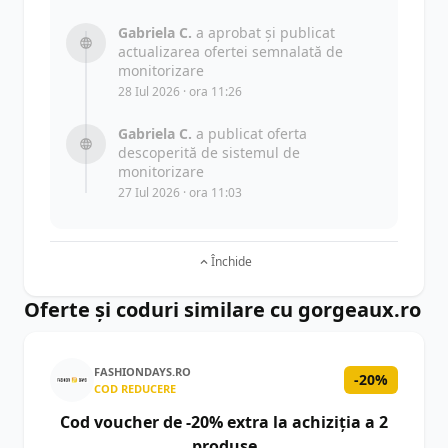
Gabriela C.
a aprobat și publicat
actualizarea ofertei semnalată de
monitorizare
28 Iul 2026 · ora 11:26
Gabriela C.
a publicat oferta
descoperită de sistemul de
monitorizare
27 Iul 2026 · ora 11:03
Închide
Oferte și coduri similare cu gorgeaux.ro
FASHIONDAYS.RO
-20%
COD REDUCERE
Cod voucher de -20% extra la achiziția a 2
produse