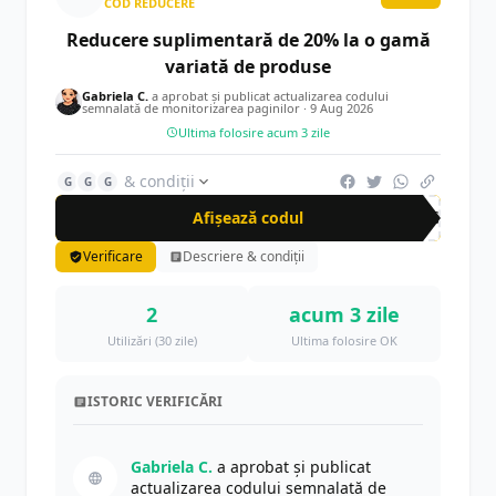
COD REDUCERE
Reducere suplimentară de 20% la o gamă
variată de produse
Gabriela C.
a aprobat și publicat actualizarea codului
semnalată de monitorizarea paginilor ·
9 Aug 2026
Ultima folosire acum 3 zile
& condiții
G
G
G
Afișează codul
20S
Verificare
Descriere & condiții
2
acum 3 zile
Utilizări (30 zile)
Ultima folosire OK
ISTORIC VERIFICĂRI
Gabriela C.
a aprobat și publicat
actualizarea codului semnalată de