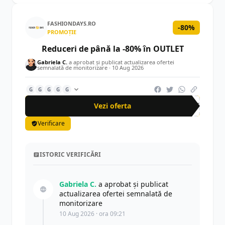
FASHIONDAYS.RO
-80%
PROMOȚIE
Reduceri de până la -80% în OUTLET
Gabriela C.
a aprobat și publicat actualizarea ofertei
semnalată de monitorizare ·
10 Aug 2026
G
G
G
G
G
Vezi oferta
-80%
Verificare
ISTORIC VERIFICĂRI
Gabriela C.
a aprobat și publicat
actualizarea ofertei semnalată de
monitorizare
10 Aug 2026 · ora 09:21