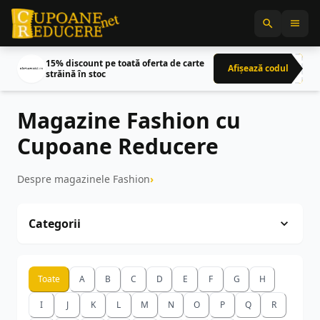
15% discount pe toată oferta de carte
Afișează codul
CRN
străină în stoc
Magazine Fashion cu
Cupoane Reducere
Despre magazinele Fashion
Categorii
Toate magazinele
118
Toate
A
B
C
D
E
F
G
H
I
IT&C
66
I
J
K
L
M
N
O
P
Q
R