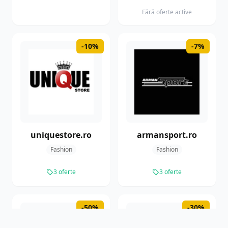
Fără oferte active
-10%
-7%
uniquestore.ro
armansport.ro
Fashion
Fashion
3 oferte
3 oferte
-50%
-30%