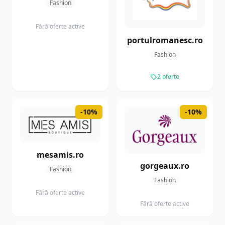
Fashion
P
Petshop
21
Fără oferte active
portulromanesc.ro
T
Telecom
3
Fashion
D
Dezvoltare personala
2
2 oferte
T
Tigari electronice
3
-10%
-10%
M
Mancare
13
mesamis.ro
O
gorgeaux.ro
Optica
6
Fashion
Fashion
Fără oferte active
C
Cafea&Ceai
5
Fără oferte active