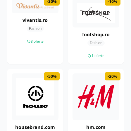
-30%
-10%
vivantis.ro
Fashion
footshop.ro
8 oferte
Fashion
1 oferte
-50%
-20%
housebrand.com
hm.com