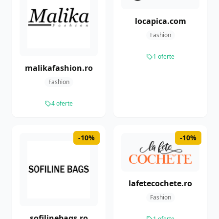
locapica.com
Fashion
1 oferte
malikafashion.ro
Fashion
4 oferte
-10%
-10%
lafetecochete.ro
Fashion
sofilinebags.ro
1 oferte