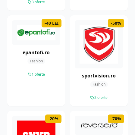
3 oferte
-40 LEI
-50%
epantofi.ro
Fashion
1 oferte
sportvision.ro
Fashion
2 oferte
-20%
-70%