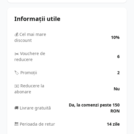
Informații utile
💰 Cel mai mare
10%
discount
✂️ Vouchere de
6
reducere
🏷️ Promoții
2
✉️ Reducere la
Nu
abonare
Da, la comenzi peste 150
🚚 Livrare gratuită
RON
🔙 Perioada de retur
14 zile