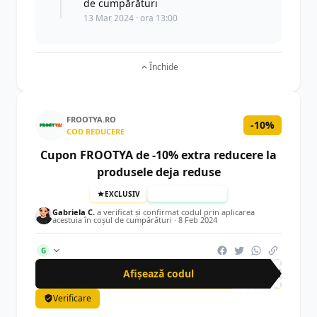
de cumpărături
13 Mar 2024 · ora 13:00
Închide
FROOTYA.RO
-10%
COD REDUCERE
Cupon FROOTYA de -10% extra reducere la
produsele deja reduse
EXCLUSIV
TESTAT MANUAL
Gabriela C.
a verificat și confirmat codul prin aplicarea
acestuia în coșul de cumpărături ·
8 Feb 2024
G
Afișează codul
CRN
Verificare