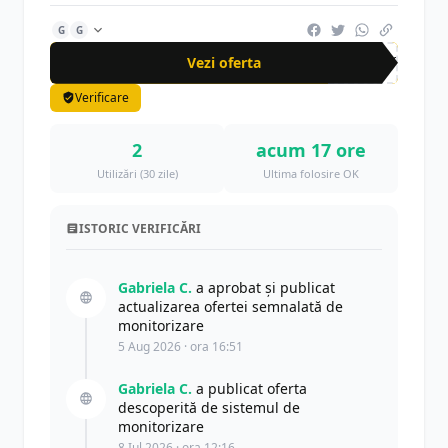
G
G
Vezi oferta
-50%
Verificare
2
acum 17 ore
Utilizări (30 zile)
Ultima folosire OK
ISTORIC VERIFICĂRI
Gabriela C.
a aprobat și publicat
actualizarea ofertei semnalată de
monitorizare
5 Aug 2026 · ora 16:51
Gabriela C.
a publicat oferta
descoperită de sistemul de
monitorizare
8 Iul 2026 · ora 12:16