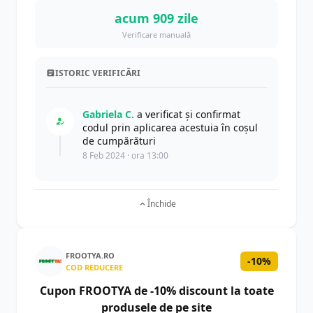
acum 909 zile
Verificare manuală
ISTORIC VERIFICĂRI
Gabriela C.
a verificat și confirmat
codul prin aplicarea acestuia în coșul
de cumpărături
8 Feb 2024 · ora 13:00
Închide
FROOTYA.RO
-10%
COD REDUCERE
Cupon FROOTYA de -10% discount la toate
produsele de pe site