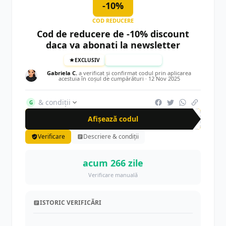
-10%
COD REDUCERE
Cod de reducere de -10% discount
daca va abonati la newsletter
EXCLUSIV
TESTAT MANUAL
Gabriela C.
a verificat și confirmat codul prin aplicarea
acestuia în coșul de cumpărături ·
12 Nov 2025
& condiții
G
Afișează codul
CR-
Verificare
Descriere & condiții
acum 266 zile
Verificare manuală
ISTORIC VERIFICĂRI