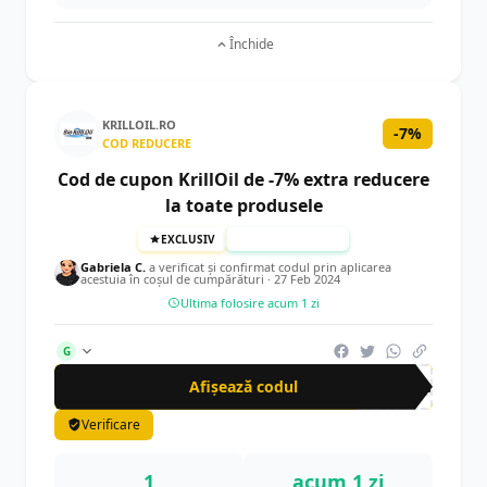
Închide
KRILLOIL.RO
-7%
COD REDUCERE
Cod de cupon KrillOil de -7% extra reducere
la toate produsele
EXCLUSIV
TESTAT MANUAL
Gabriela C.
a verificat și confirmat codul prin aplicarea
acestuia în coșul de cumpărături ·
27 Feb 2024
Ultima folosire acum 1 zi
G
Afișează codul
Cup
Verificare
1
acum 1 zi