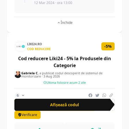
12 Mar 2024 · ora 13:00
Închide
LIKI24.RO
-5%
COD REDUCERE
Cod reducere Liki24 - 5% la Produsele din
Categorie
Gabriela C.
a publicat codul descoperit de sistemul de
monitorizare ·
3 Aug 2026
Ultima folosire acum 2 zile
G
Afișează codul
SUP
Verificare