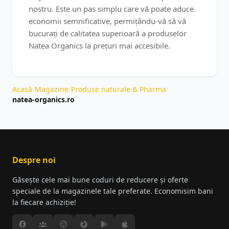
nostru. Este un pas simplu care vă poate aduce
economii semnificative, permițându-vă să vă
bucurați de calitatea superioară a produselor
Natea Organics la prețuri mai accesibile.
Acasă
/
Magazine
/
Produse naturale & Pharma
/
natea-organics.ro
Despre noi
Găsește cele mai bune coduri de reducere și oferte
speciale de la magazinele tale preferate. Economisim bani
la fiecare achiziție!