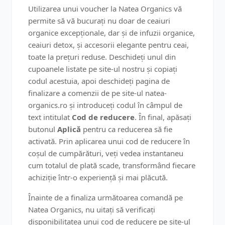
Utilizarea unui voucher la Natea Organics vă
permite să vă bucurați nu doar de ceaiuri
organice excepționale, dar și de infuzii organice,
ceaiuri detox, și accesorii elegante pentru ceai,
toate la prețuri reduse. Deschideți unul din
cupoanele listate pe site-ul nostru și copiați
codul acestuia, apoi deschideți pagina de
finalizare a comenzii de pe site-ul natea-
organics.ro și introduceți codul în câmpul de
text intitulat
Cod de reducere
. În final, apăsați
butonul
Aplică
pentru ca reducerea să fie
activată. Prin aplicarea unui cod de reducere în
coșul de cumpărături, veți vedea instantaneu
cum totalul de plată scade, transformând fiecare
achiziție într-o experiență și mai plăcută.
Înainte de a finaliza următoarea comandă pe
Natea Organics, nu uitați să verificați
disponibilitatea unui cod de reducere pe site-ul