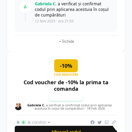
Gabriela C.
a verificat și confirmat
codul prin aplicarea acestuia în coșul
de cumpărături
12 Nov 2025 · ora 21:55
Închide
-10%
COD REDUCERE
Cod voucher de -10% la prima ta
comanda
TESTAT MANUAL
Gabriela C.
a verificat și confirmat codul prin aplicarea
acestuia în coșul de cumpărături ·
18 Feb 2026
& condiții
G
G
Afișează codul