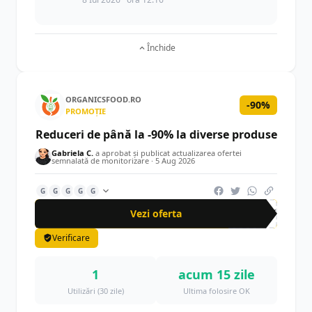
Închide
ORGANICSFOOD.RO
-90%
PROMOȚIE
Reduceri de până la -90% la diverse produse
Gabriela C.
a aprobat și publicat actualizarea ofertei
semnalată de monitorizare ·
5 Aug 2026
G
G
G
G
G
Vezi oferta
-90%
Verificare
1
acum 15 zile
Utilizări (30 zile)
Ultima folosire OK