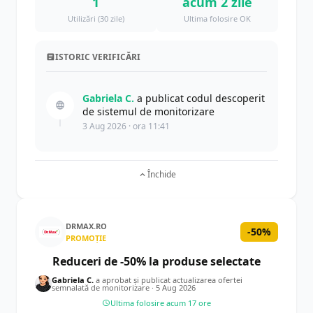
1
acum 2 zile
Utilizări (30 zile)
Ultima folosire OK
ISTORIC VERIFICĂRI
Gabriela C.
a publicat codul descoperit
de sistemul de monitorizare
3 Aug 2026 · ora 11:41
Închide
DRMAX.RO
-50%
PROMOȚIE
Reduceri de -50% la produse selectate
Gabriela C.
a aprobat și publicat actualizarea ofertei
semnalată de monitorizare ·
5 Aug 2026
Ultima folosire acum 17 ore