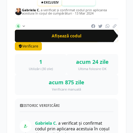
EXCLUSIV
TESTAT MANUAL
Gabriela C.
a verificat și confirmat codul prin aplicarea
acestuia în coșul de cumpărături ·
13 Mar 2024
G
Afișează codul
CRN
Verificare
1
acum 24 zile
Utilizări (30 zile)
Ultima folosire OK
acum 875 zile
Verificare manuală
ISTORIC VERIFICĂRI
Gabriela C.
a verificat și confirmat
codul prin aplicarea acestuia în coșul