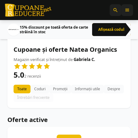
15% discount pe toată oferta de carte
Afișează codul
CRN
străină în stoc
Cupoane și oferte Natea Organics
Magazin verificat și întreținut de
Gabriela C.
5.0
2 recenzii
Toate
Coduri
Promoții
Informații utile
Despre
Întrebări frecvente
Oferte active