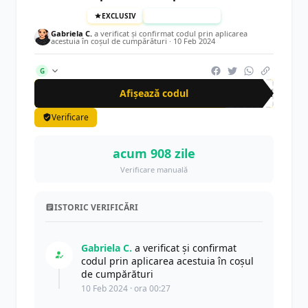
EXCLUSIV
TESTAT MANUAL
Gabriela C.
a verificat și confirmat codul prin aplicarea
acestuia în coșul de cumpărături ·
10 Feb 2024
G
Afișează codul
CRN
Verificare
acum 908 zile
Verificare manuală
ISTORIC VERIFICĂRI
Gabriela C.
a verificat și confirmat
codul prin aplicarea acestuia în coșul
de cumpărături
10 Feb 2024 · ora 00:27