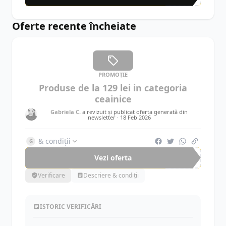
Oferte recente încheiate
PROMOȚIE
Produse de la 129 lei in categoria
ceainice
Gabriela C.
a revizuit și publicat oferta generată din
newsletter ·
18 Feb 2026
& condiții
G
Vezi oferta
Verificare
Descriere & condiții
ISTORIC VERIFICĂRI