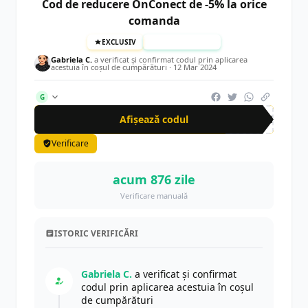
Cod de reducere OnConect de -5% la orice
comanda
EXCLUSIV
TESTAT MANUAL
Gabriela C.
a verificat și confirmat codul prin aplicarea
acestuia în coșul de cumpărături ·
12 Mar 2024
G
Afișează codul
CRN
Verificare
acum 876 zile
Verificare manuală
ISTORIC VERIFICĂRI
Gabriela C.
a verificat și confirmat
codul prin aplicarea acestuia în coșul
de cumpărături