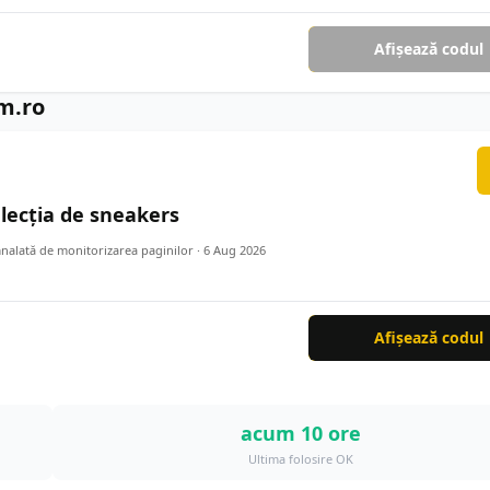
Afișează codul
om.ro
lecția de sneakers
mnalată de monitorizarea paginilor ·
6 Aug 2026
Afișează codul
acum 10 ore
Ultima folosire OK