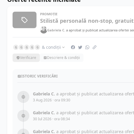
PROMOȚIE
Stilistă personală non-stop, gratuit
Gabriela C.
a aprobat și publicat actualizarea ofertei s
& condiții
G
G
G
G
G
Verificare
Descriere & condiții
ISTORIC VERIFICĂRI
Gabriela C.
a aprobat și publicat actualizarea ofe
3 Aug 2026 · ora 09:30
Gabriela C.
a aprobat și publicat actualizarea ofe
30 Iul 2026 · ora 08:34
Gabriela C.
a aprobat și publicat actualizarea ofe