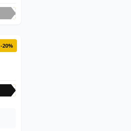
Hap
-20%
20E