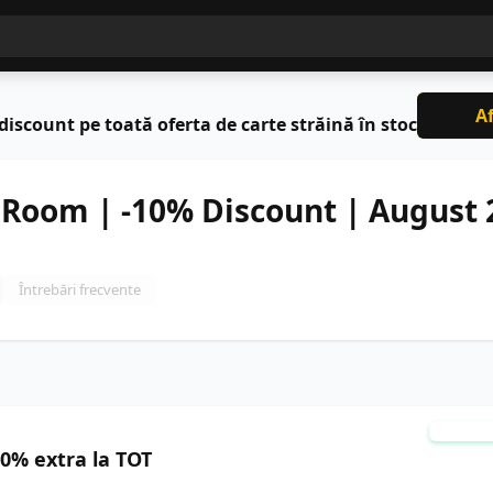
Af
discount pe toată oferta de carte străină în stoc
Room | -10% Discount | August 
Întrebări frecvente
TESTA
0% extra la TOT