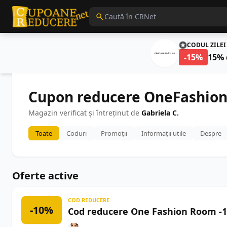
CODUL ZILEI
-15%
15% 
Cupon reducere OneFashion
Magazin verificat și întreținut de
Gabriela C.
Toate
Coduri
Promoții
Informații utile
Despre
Oferte active
COD REDUCERE
-10%
Cod reducere One Fashion Room -1