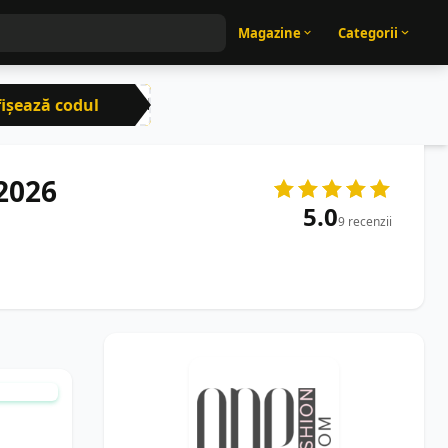
Magazine
Categorii
ișează codul
CRN
2026
5.0
9 recenzii
T MANUAL