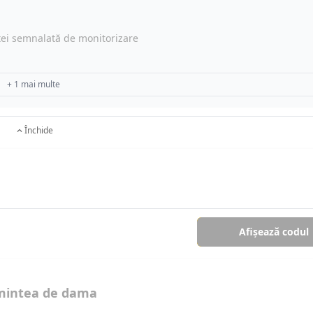
rtei semnalată de monitorizare
+ 1 mai multe
Închide
Afișează codul
amintea de dama