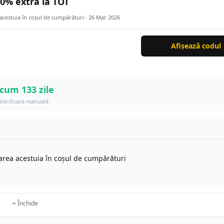
0% extra la TOT
 acestuia în coșul de cumpărături ·
26 Mar 2026
Afișează codul
cum 133 zile
Verificare manuală
icarea acestuia în coșul de cumpărături
Închide