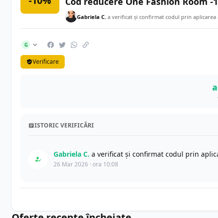
-10%
Cod reducere One Fashion Room -1
Gabriela C.
a verificat și confirmat codul prin aplicarea
G
Verificare
a
ISTORIC VERIFICĂRI
Gabriela C.
a verificat și confirmat codul prin apl
26 Mar 2026 · ora 10:08
Oferte recente încheiate