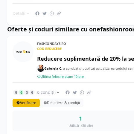
Detalii
Oferte și coduri similare cu onefashionro
FASHIONDAYS.RO
COD REDUCERE
Reducere suplimentară de 20% la se
Gabriela C.
a aprobat și publicat actualizarea codului se
Ultima folosire acum 10 ore
& condiții
G
G
G
G
Verificare
Descriere & condiții
1
Utilizări (30 zile)