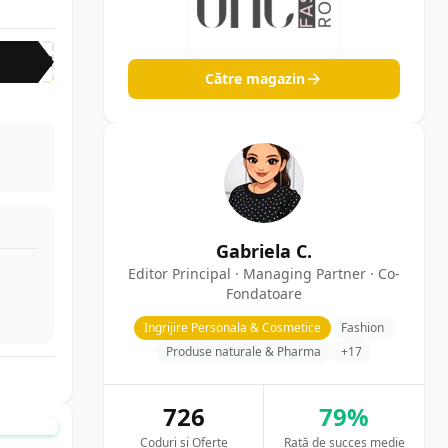
COD
Către magazin
Gabriela C.
Editor Principal · Managing Partner · Co-
Fondatoare
Ingrijire Personala & Cosmetice
Fashion
Produse naturale & Pharma
+17
726
79%
T MANUAL
Coduri și Oferte
Rată de succes medie