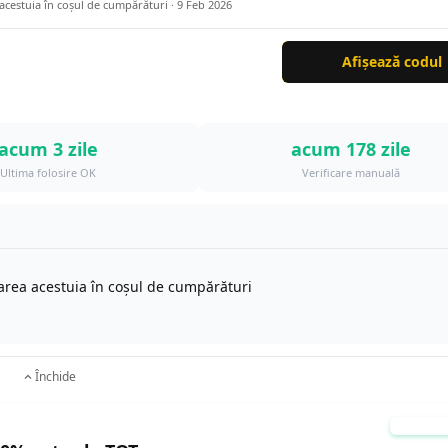
 acestuia în coșul de cumpărături ·
9 Feb 2026
Afișează codul
acum 3 zile
acum 178 zile
Ultima folosire OK
Verificare manuală
icarea acestuia în coșul de cumpărături
Închide
TESTA