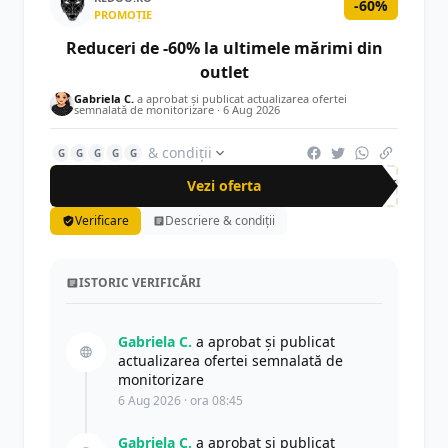
-60%
PROMOȚIE
Reduceri de -60% la ultimele mărimi din
outlet
Gabriela C.
a aprobat și publicat actualizarea ofertei
semnalată de monitorizare ·
6 Aug 2026
& condiții
G
G
G
G
G
Vezi oferta
-60%
Verificare
Descriere & condiții
ISTORIC VERIFICĂRI
Gabriela C.
a aprobat și publicat
actualizarea ofertei semnalată de
monitorizare
6 Aug 2026 · ora 08:45
Gabriela C.
a aprobat și publicat