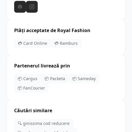
Plăți acceptate de Royal Fashion
💳 Card Online
💳 Ramburs
Partenerul livrează prin
📦 Cargus
📦 Packeta
📦 Sameday
📦 FanCourier
Căutări similare
🔍 ginissima cod reducere