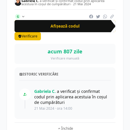
Gabriela C.
a verificat și confirmat codul prin aplicarea
acestuia în coșul de cumpărături ·
21 Mai 2024
G
Afișează codul
CRN
Verificare
acum 807 zile
Verificare manuală
ISTORIC VERIFICĂRI
Gabriela C.
a verificat și confirmat
codul prin aplicarea acestuia în coșul
de cumpărături
21 Mai 2024 · ora 14:00
Închide