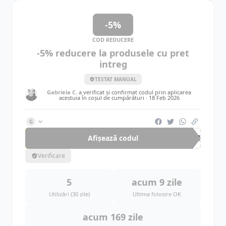
-5%
COD REDUCERE
-5% reducere la produsele cu pret
intreg
TESTAT MANUAL
Gabriela C.
a verificat și confirmat codul prin aplicarea
acestuia în coșul de cumpărături ·
18 Feb 2026
G
Afișează codul
202
Verificare
5
acum 9 zile
Utilizări (30 zile)
Ultima folosire OK
acum 169 zile