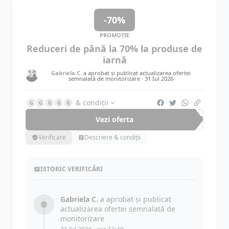
-70%
PROMOȚIE
Reduceri de până la 70% la produse de
iarnă
Gabriela C.
a aprobat și publicat actualizarea ofertei
semnalată de monitorizare ·
31 Iul 2026
& condiții
G
G
G
G
G
Vezi oferta
-70%
Verificare
Descriere & condiții
ISTORIC VERIFICĂRI
Gabriela C.
a aprobat și publicat
actualizarea ofertei semnalată de
monitorizare