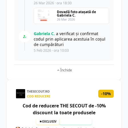
26 Mar 2026 · ora 18:30
Dovadă foto atașată de
Gabriela C.
26 Mar 2026
Gabriela C.
a verificat și confirmat
codul prin aplicarea acestuia în coșul
de cumpărături
5 Feb 2026 · ora 10:03
Închide
THESECOUT.RO
-10%
COD REDUCERE
Cod de reducere THE SECOUT de -10%
discount la toate produsele
EXCLUSIV
TESTAT MANUAL