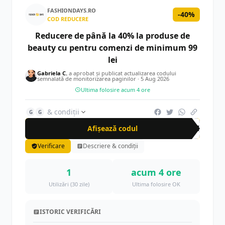
FASHIONDAYS.RO
-40%
COD REDUCERE
Reducere de până la 40% la produse de
beauty cu pentru comenzi de minimum 99
lei
Gabriela C.
a aprobat și publicat actualizarea codului
semnalată de monitorizarea paginilor ·
5 Aug 2026
Ultima folosire acum 4 ore
& condiții
G
G
Afișează codul
FD4
Verificare
Descriere & condiții
1
acum 4 ore
Utilizări (30 zile)
Ultima folosire OK
ISTORIC VERIFICĂRI