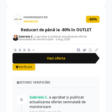
FASHIONDAYS.RO
-80%
PROMOȚIE
Reduceri de până la -80% în OUTLET
Gabriela C.
a aprobat și publicat actualizarea ofertei
semnalată de monitorizare ·
6 Aug 2026
G
G
G
G
Vezi oferta
-80%
Verificare
ISTORIC VERIFICĂRI
Gabriela C.
a aprobat și publicat
actualizarea ofertei semnalată de
monitorizare
6 Aug 2026 · ora 11:10