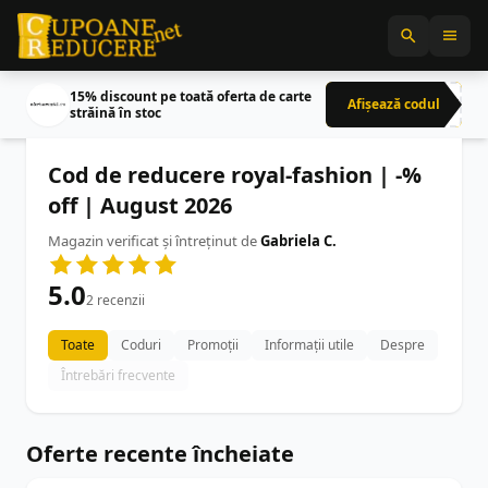
15% discount pe toată oferta de carte
Afișează codul
CRN
străină în stoc
Cod de reducere royal-fashion | -%
off | August 2026
Magazin verificat și întreținut de
Gabriela C.
5.0
2 recenzii
Toate
Coduri
Promoții
Informații utile
Despre
Întrebări frecvente
Oferte recente încheiate