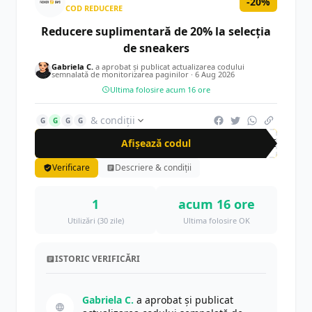
-20%
COD REDUCERE
Reducere suplimentară de 20% la selecția
de sneakers
Gabriela C.
a aprobat și publicat actualizarea codului
semnalată de monitorizarea paginilor ·
6 Aug 2026
Ultima folosire acum 16 ore
& condiții
G
G
G
G
Afișează codul
20E
Verificare
Descriere & condiții
1
acum 16 ore
Utilizări (30 zile)
Ultima folosire OK
ISTORIC VERIFICĂRI
Gabriela C.
a aprobat și publicat