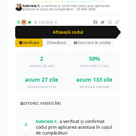
Gabriela C.
a verificat și confirmat codul prin aplicarea
acestuia în coșul de cumpărături ·
26 Mar 2026
& condiții
G
Afișează codul
CRN
Verificare
Feedback
Descriere & condiții
2
50%
Utilizări (30 zile)
Confirmări (7 zile)
acum 27 zile
acum 133 zile
Ultima folosire OK
Verificare manuală
ISTORIC VERIFICĂRI
Gabriela C.
a verificat și confirmat
codul prin aplicarea acestuia în coșul
de cumpărături