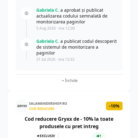
Gabriela C.
a aprobat și publicat
actualizarea codului semnalată de
monitorizarea paginilor
5 Aug 2026 · ora 12:30
Gabriela C.
a publicat codul descoperit
de sistemul de monitorizare a
paginilor
31 Iul 2026 · ora 12:32
Închide
SALAMANDERSHOP.RO
-10%
COD REDUCERE
Cod reducere Gryxx de - 10% la toate
produsele cu pret intreg
EXCLUSIV
TESTAT MANUAL
1