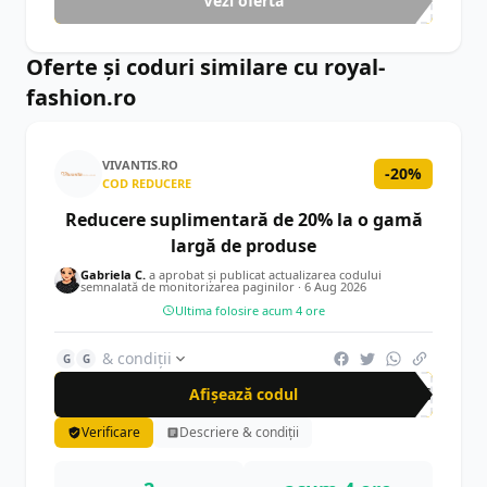
Vezi oferta
-50%
Oferte și coduri similare cu royal-
fashion.ro
VIVANTIS.RO
-20%
COD REDUCERE
Reducere suplimentară de 20% la o gamă
largă de produse
Gabriela C.
a aprobat și publicat actualizarea codului
semnalată de monitorizarea paginilor ·
6 Aug 2026
Ultima folosire acum 4 ore
& condiții
G
G
Afișează codul
20S
Verificare
Descriere & condiții