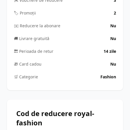
✂️ Vouchere de reducere
3
🏷️ Promoții
2
✉️ Reducere la abonare
Nu
🚚 Livrare gratuită
Nu
🔙 Perioada de retur
14 zile
🎁 Card cadou
Nu
🛒️ Categorie
Fashion
Cod de reducere royal-
fashion